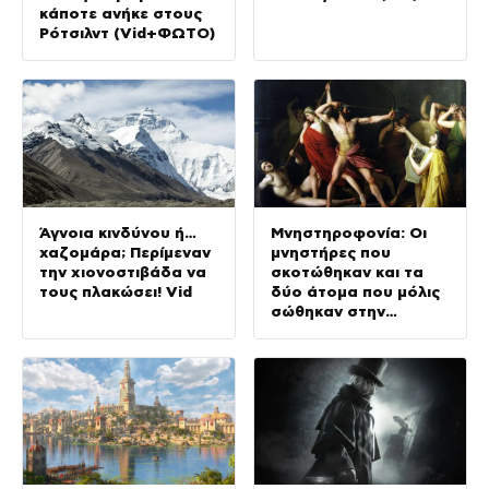
κάποτε ανήκε στους
Ρότσιλντ (Vid+ΦΩΤΟ)
Άγνοια κινδύνου ή…
Μνηστηροφονία: Οι
χαζομάρα; Περίμεναν
μνηστήρες που
την χιονοστιβάδα να
σκοτώθηκαν και τα
τους πλακώσει! Vid
δύο άτομα που μόλις
σώθηκαν στην
Οδύσσεια