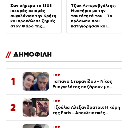
Σαν σήμερα το 1303
Τζακ Αντεροβγάλτης:
ισχυρός σεισμός
Μυστήριο με την
συγκλόνισε την Κρήτη
ταυτότητά του – Το
και προκάλεσε ζημιές
πρόσωπο που
στον Φάρο της
κατηγόρησαν και
Αλεξάνδρειας
τελικά έγινε λάθος
//
ΔΗΜΟΦΙΛΗ
LIFE
1
Τατιάνα Στεφανίδου – Νίκος
Ευαγγελάτος ποζάρουν με
μαγιό σε παραλία στην
Κεφαλονιά
LIFE
2
Τζούλια Αλεξανδράτου: Η κόρη
της Paris – Αποκλειστικές
φωτογραφίες
LIFE