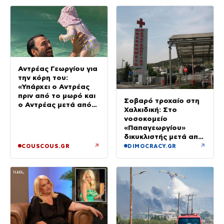
Αντρέας Γεωργίου για
την κόρη του:
«Υπάρχει ο Αντρέας
πριν από το μωρό και
Σοβαρό τροχαίο στη
ο Αντρέας μετά από
Χαλκιδική: Στο
αυτό – Έθεσα άλλες
νοσοκομείο
προτεραιότητες»
«Παπαγεωργίου»
δικυκλιστής μετά από
σύγκρουση
↗
↗
COUSCOUS.GR
DIMOCRACY.GR