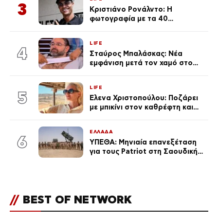
3
Κριστιάνο Ρονάλντο: Η
φωτογραφία με τα 40
πανάκριβα αυτοκίνητα στο
γκαράζ του ξεπέρασε τα 20,7
LIFE
εκ. likes
4
Σταύρος Μπαλάσκας: Νέα
εμφάνιση μετά τον χαμό στο
«Πρωινό» (Φωτογραφία)
LIFE
5
Έλενα Χριστοπούλου: Ποζάρει
με μπικίνι στον καθρέφτη και
εντυπωσιάζει – «Χάνουμε
τουλάχιστον 25 κιλά η
ΕΛΛΑΔΑ
καθεμία…» (Βίντεο)
6
ΥΠΕΘΑ: Μηνιαία επανεξέταση
για τους Patriot στη Σαουδική
Αραβία
//
BEST OF NETWORK