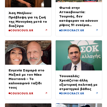
Φωτιά στην
Αττικοβοιωτία:
Άση Μπήλιου:
Τουρνάς, δεν
Πρόβλεψη για τη ζωή
κατάφεραν να κάνουν
της Μενεγάκη μετά το
ρίψεις 51 εναέρια
διαζύγιο
μέσα
↗
↗
COUSCOUS.GR
DIMOCRACY.GR
Ευγενία Σαμαρά στο
Μεξικό με τον Νίκο
Τσουκαλάς:
Μουτσινά – Το
Χρειάζεται άλλη
καλοκαιρινό ταξίδι
εξωτερική πολιτική με
τους
στρατηγικό βάθος
↗
↗
COUSCOUS.GR
DIMOCRACY.GR