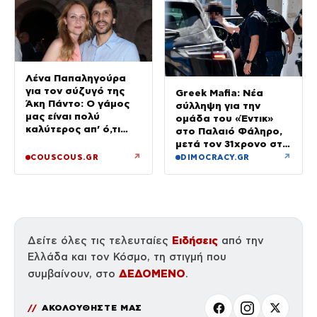
Λένα Παπαληγούρα
για τον σύζυγό της
Greek Mafia: Νέα
Άκη Πάντο: Ο γάμος
σύλληψη για την
μας είναι πολύ
ομάδα του «Έντικ»
καλύτερος απ’ ό,τι
στο Παλαιό Φάληρο,
είχα φανταστεί
μετά τον 31χρονο στη
Γερμανία
↗
↗
COUSCOUS.GR
DIMOCRACY.GR
Ειδήσεις
Δείτε όλες τις τελευταίες
από την
Ελλάδα και τον Κόσμο, τη στιγμή που
ΔΕΔΟΜΕΝΟ
συμβαίνουν, στο
.
ΑΚΟΛΟΥΘΗΣΤΕ ΜΑΣ