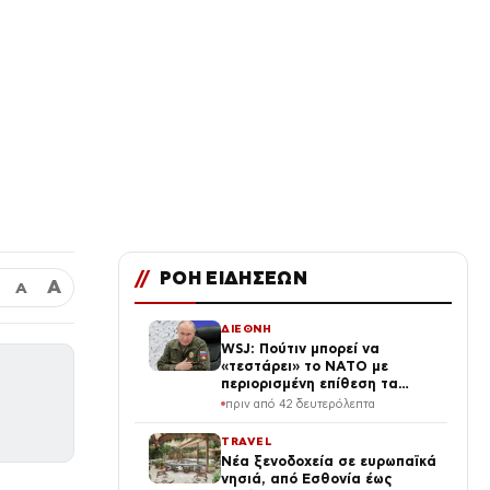
//
ΡΟΗ ΕΙΔΗΣΕΩΝ
Α
Α
ΔΙΕΘΝΗ
WSJ: Πούτιν μπορεί να
«τεστάρει» το ΝΑΤΟ με
περιορισμένη επίθεση τα
επόμενα χρόνια – Τι εκτιμούν
πριν από 42 δευτερόλεπτα
οι μυστικές υπηρεσίες των
ΗΠΑ
TRAVEL
Νέα ξενοδοχεία σε ευρωπαϊκά
νησιά, από Εσθονία έως