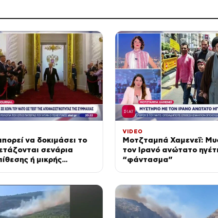
VIDEO
μπορεί να δοκιμάσει το
Μοτζταμπά Χαμενεΐ: Μυ
ετάζονται σενάρια
τον Ιρανό ανώτατο ηγέτ
ίθεσης ή μικρής
“φάντασμα”
χερσαία εισβολή