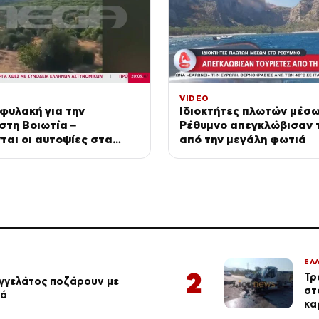
VIDEO
 φυλακή για την
Ιδιοκτήτες πλωτών μέσ
στη Βοιωτία –
Ρέθυμνο απεγκλώβισαν 
ται οι αυτοψίες στα
από την μεγάλη φωτιά
ΕΛ
2
Τρ
αγγελάτος ποζάρουν με
στ
ιά
κα