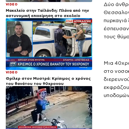
Δύο άνθρω
VIDEO
Μακελείο στην Ταϊλάνδη: Πλάνα από την
Θεσσαλονί
αστυνομική επιχείρηση στο σχολείο
πυρκαγιά 
έσπευσαν
τους θύμα
Μια 40χρ
στο νοσοκ
VIDEO
Θρίλερ στον Μυστρά: Κρίσιμος ο χρόνος
διερευνού
του θανάτου του 90χρονου
εκφράζουν
υποδομών