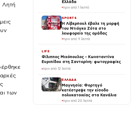
Ελλάδα
η Λητή
πριν από 1 λεπτό
SPORTS
μεις
Η Λίβερπουλ έβαλε τη μορφή
του Ντιόγκο Ζότα στο
ουν
λεωφορείο της ομάδας
πριν από 9 λεπτά
LIFE
Φίλιππος Μιχόπουλος – Κωνσταντίνα
Ευριπίδου στη Σαντορίνη: φωτογραφίες
φέρθηκε
πριν από 12 λεπτά
 αρχές
ΕΛΛΑΔΑ
ής
Μαγνησία: Φορτηγό
κατέστρεψε την είσοδο
αι των
πολυκατοικίας στα Κανάλια
πριν από 20 λεπτά
LIFE
Γιούσεφ: Ξέσπασμα μετά τη
συνέντευξη της Παπαμιχάλη –
«Μέχρι εδώ! Τώρα θα μιλήσω»
(Βίντεο)
πριν από 25 λεπτά