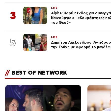
LIFE
3
Alpha: Βαρύ πένθος για συνεργά
Καινούργιου – «Κουράστηκες πο
του Θεού»
LIFE
5
Δημήτρη Αλεξάνδρου: Αντίδραση
την Τούνη με αφορμή το μεγάλω
//
BEST OF NETWORK