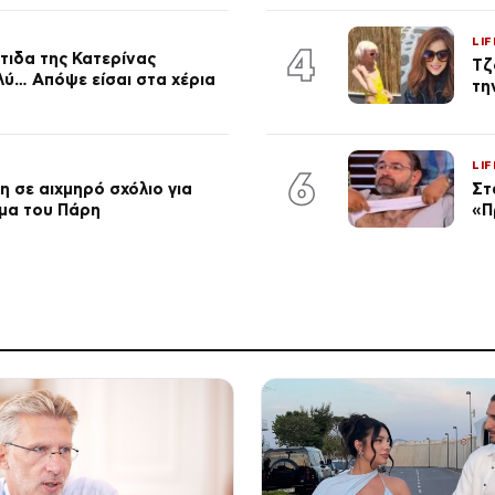
LIF
4
τιδα της Κατερίνας
Τζ
λύ… Απόψε είσαι στα χέρια
τη
LIF
6
 σε αιχμηρό σχόλιο για
Στ
μα του Πάρη
«Π