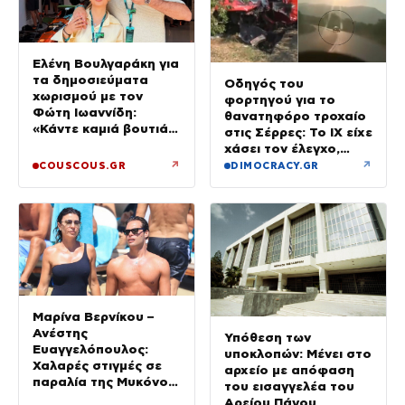
Ελένη Βουλγαράκη για
τα δημοσιεύματα
Οδηγός του
χωρισμού με τον
φορτηγού για το
Φώτη Ιωαννίδη:
θανατηφόρο τροχαίο
«Κάντε καμιά βουτιά
στις Σέρρες: Το ΙΧ είχε
με το κεφάλι να
χάσει τον έλεγχο,
δροσιστείτε»
έφυγε στο αντίθετο
↗
↗
COUSCOUS.GR
DIMOCRACY.GR
ρεύμα
Μαρίνα Βερνίκου –
Ανέστης
Υπόθεση των
Ευαγγελόπουλος:
υποκλοπών: Μένει στο
Χαλαρές στιγμές σε
αρχείο με απόφαση
παραλία της Μυκόνου
του εισαγγελέα του
– Φωτογραφίες
Αρείου Πάγου