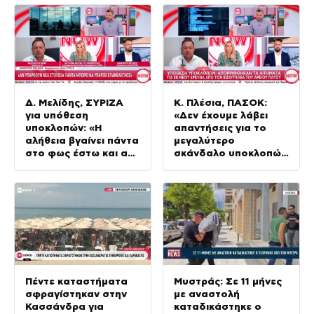
εξυπηρετήσουν
συμπολίτες»
Δ. Μελίδης, ΣΥΡΙΖΑ
Κ. Πλέσια, ΠΑΣΟΚ:
για υπόθεση
«Δεν έχουμε λάβει
υποκλοπών: «Η
απαντήσεις για το
αλήθεια βγαίνει πάντα
μεγαλύτερο
στο φως έστω και αν
σκάνδαλο υποκλοπών
αργεί»
στη Μεταπολίτευση»
Πέντε καταστήματα
Μυστράς: Σε 11 μήνες
σφραγίστηκαν στην
με αναστολή
Κασσάνδρα για
καταδικάστηκε ο