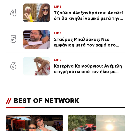
μεγάλωμα του Πάρη
LIFE
4
Τζούλια Αλεξανδράτου: Απειλεί
ότι θα κινηθεί νομικά μετά την
ανάρτηση της Δημουλίδου
LIFE
5
Σταύρος Μπαλάσκας: Νέα
εμφάνιση μετά τον χαμό στο
«Πρωινό» (Φωτογραφία)
LIFE
6
Κατερίνα Καινούργιου: Ανέμελη
στιγμή κάτω από τον ήλιο με
τους followers της
(φωτογραφία)
//
BEST OF NETWORK