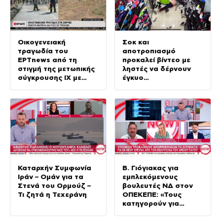
Οικογενειακή
Σοκ και
τραγωδία του
αποτροπιασμό
ΕΡΤnews από τη
προκαλεί βίντεο με
στιγμή της μετωπικής
ληστές να δέρνουν
σύγκρουσης ΙΧ με
έγκυο
φορτηγό
καταστηματάρχη
Καταρχήν Συμφωνία
Β. Γιόγιακας για
Ιράν – Ομάν για τα
εμπλεκόμενους
Στενά του Ορμούζ –
βουλευτές ΝΔ στον
Τι ζητά η Τεχεράνη
ΟΠΕΚΕΠΕ: «Τους
κατηγορούν για
χρηματισμό ενώ
ήθελαν να