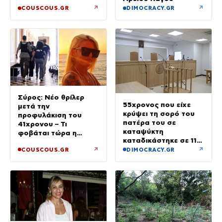
↗
↗
COUSCOUS.GR
DIMOCRACY.GR
Σύρος: Νέο θρίλερ
55χρονος που είχε
μετά την
κρύψει τη σορό του
προφυλάκιση του
πατέρα του σε
41χρονου – Τι
καταψύκτη
φοβάται τώρα η
καταδικάστηκε σε 11
οικογένεια της Βάγγης
μήνες με αναστολή
↗
↗
COUSCOUS.GR
DIMOCRACY.GR