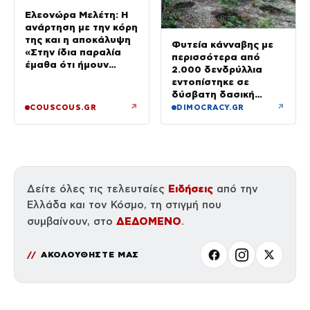
Ελεονώρα Μελέτη: Η
ανάρτηση με την κόρη
της και η αποκάλυψη
Φυτεία κάνναβης με
«Στην ίδια παραλία
περισσότερα από
έμαθα ότι ήμουν
2.000 δενδρύλλια
έγκυος»
εντοπίστηκε σε
δύσβατη δασική
περιοχή στη Φθιώτιδα
↗
↗
COUSCOUS.GR
DIMOCRACY.GR
Ειδήσεις
Δείτε όλες τις τελευταίες
από την
Ελλάδα και τον Κόσμο, τη στιγμή που
ΔΕΔΟΜΕΝΟ
συμβαίνουν, στο
.
ΑΚΟΛΟΥΘΗΣΤΕ ΜΑΣ