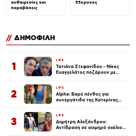
αυθαιρεσίες και
55χρονος
παραβάσεις
//
ΔΗΜΟΦΙΛΗ
LIFE
1
Τατιάνα Στεφανίδου – Νίκος
Ευαγγελάτος ποζάρουν με
μαγιό σε παραλία στην
Κεφαλονιά
LIFE
2
Alpha: Βαρύ πένθος για
συνεργάτιδα της Κατερίνας
Καινούργιου – «Κουράστηκες
πολύ… Απόψε είσαι στα χέρια
LIFE
του Θεού»
3
Δημήτρη Αλεξάνδρου:
Αντίδραση σε αιχμηρό σχόλιο
για την Τούνη με αφορμή το