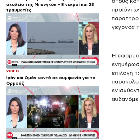
στους κατ
σχολείο της Μπανγκόκ – 8 νεκροί και 23
προϊόντων
τραυματίες
παρατηρού
γεγονός 
Η εφαρμο
ενημέρωση
VIDEO
επιλογή τ
Ιράν και Ομάν κοντά σε συμφωνία για το
παρακολου
Ορμούζ
ενισχύοντ
αυξανόμε