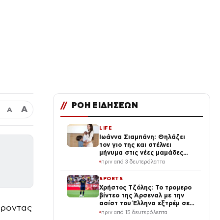
//
ΡΟΗ ΕΙΔΗΣΕΩΝ
Α
Α
LIFE
Ιωάννα Σιαμπάνη: Θηλάζει
τον γιο της και στέλνει
μήνυμα στις νέες μαμάδες
(Φωτογραφίες)
πριν από 3 δευτερόλεπτα
SPORTS
Χρήστος Τζόλης: Το τρομερο
βίντεο της Άρσεναλ με την
ασίστ του Έλληνα εξτρέμ σε
έροντας
slow motion
πριν από 15 δευτερόλεπτα