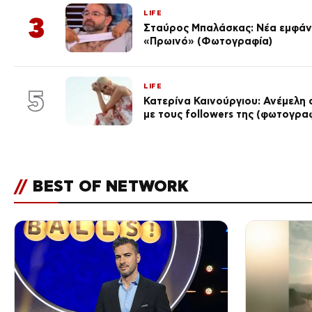
LIFE
3
Σταύρος Μπαλάσκας: Νέα εμφάνι
«Πρωινό» (Φωτογραφία)
LIFE
5
Κατερίνα Καινούργιου: Ανέμελη 
με τους followers της (φωτογρα
//
BEST OF NETWORK