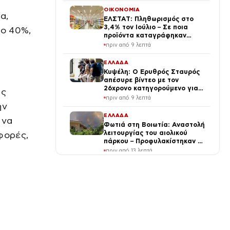
ΟΙΚΟΝΟΜΙΑ
α,
ΕΛΣΤΑΤ: Πληθωρισμός στο
3,4% τον Ιούλιο – Σε ποια
το 40%,
προϊόντα καταγράφηκαν
αυξήσεις
πριν από 9 λεπτά
ΕΛΛΑΔΑ
Κυψέλη: Ο Ερυθρός Σταυρός
απέσυρε βίντεο με τον
26χρονο κατηγορούμενο για
ης
τη δολοφονία της Βρετανίδας
πριν από 9 λεπτά
ην
ΕΛΛΑΔΑ
 να
Φωτιά στη Βοιωτία: Αναστολή
λειτουργίας του αιολικού
φορές,
πάρκου – Προφυλακίστηκαν οι
τρεις κατηγορούμενοι
πριν από 13 λεπτά
LIFE
Τάσος Δούσης: Καταρρίψτε
τον μύθο του “Superman” για
ένα θέμα που κανείς δεν
«άγγιζε» μέχρι σήμερα
πριν από 21 λεπτά
ΔΙΕΘΝΗ