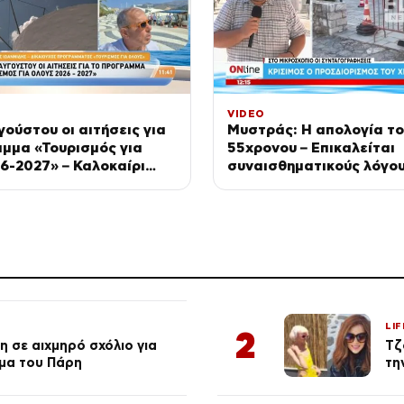
VIDEO
γούστου οι αιτήσεις για
Μυστράς: Η απολογία τ
μμα «Τουρισμός για
55χρονου – Επικαλείται
6-2027» – Καλοκαίρι
συναισθηματικούς λόγο
/08/2026
LIF
2
 σε αιχμηρό σχόλιο για
Τζ
μα του Πάρη
τη