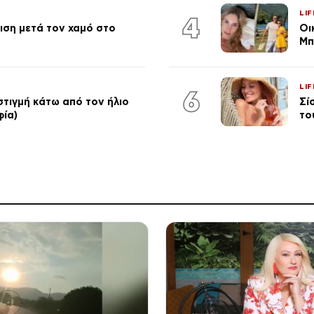
LIF
4
ση μετά τον χαμό στο
Οι
Μπ
LIF
6
στιγμή κάτω από τον ήλιο
Σί
φία)
το