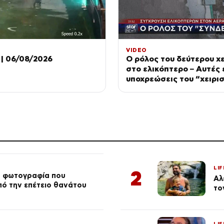
VIDEO
| 06/08/2026
Ο ρόλος του δεύτερου χε
στο ελικόπτερο – Αυτές ε
υποχρεώσεις του “χειρι
LIF
2
ή φωτογραφία που
Αλ
από την επέτειο θανάτου
το
LIF