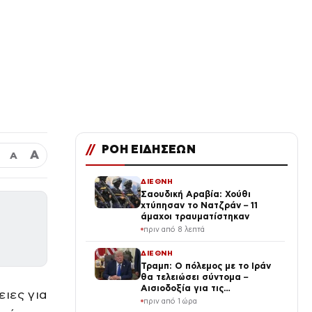
//
ΡΟΗ ΕΙΔΗΣΕΩΝ
Α
Α
ΔΙΕΘΝΗ
Σαουδική Αραβία: Χούθι
χτύπησαν το Νατζράν – 11
άμαχοι τραυματίστηκαν
πριν από 8 λεπτά
ΔΙΕΘΝΗ
Τραμπ: Ο πόλεμος με το Ιράν
θα τελειώσει σύντομα –
Αισιοδοξία για τις
ιες για
διαπραγματεύσεις
πριν από 1 ώρα