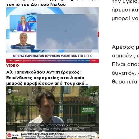
την υγεία
τον ιό του Δυτικού Νείλου
ήρεμοι κα
μπορεί να
Αμέσως με
σαπούνι, 
Είναι απα
VIDEO
Αθ.Παπανικολάου Αντιπτέραρχος:
δυνατόν, 
Επικίνδυνες αερομαχίες στο Αιγαίο,
θεραπεία
μπαράζ παραβιάσεων από Τουρκικά
μαχητικά