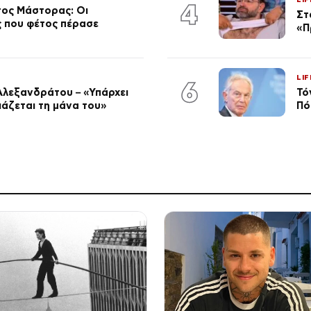
4
τος Μάστορας: Οι
Στ
ος που φέτος πέρασε
«Π
LIF
6
Αλεξανδράτου – «Υπάρχει
Τό
ειάζεται τη μάνα του»
Πό