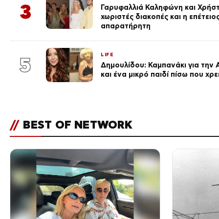
3
Γαρυφαλλιά Καληφώνη και Χρήσ
χωριστές διακοπές και η επέτει
απαρατήρητη
LIFE
5
Δημουλίδου: Καμπανάκι για την 
και ένα μικρό παιδί πίσω που χρ
//
BEST OF NETWORK