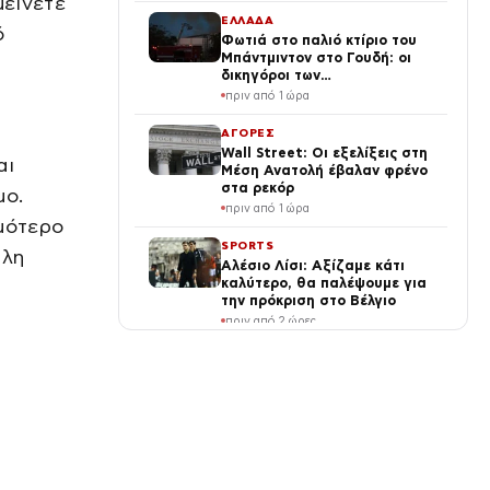
μείνετε
ΕΛΛΑΔΑ
ό
Φωτιά στο παλιό κτίριο του
Μπάντμιντον στο Γουδή: οι
δικηγόροι των
κατηγορουμένων λένε «Η
πριν από 1 ώρα
δικογραφία περιέχει πλήθος
ελλείψεων και σοβαρών
ΑΓΟΡΕΣ
κενών»
Wall Street: Οι εξελίξεις στη
αι
Μέση Ανατολή έβαλαν φρένο
στα ρεκόρ
μο.
πριν από 1 ώρα
ομότερο
SPORTS
ηλη
Αλέσιο Λίσι: Αξίζαμε κάτι
καλύτερο, θα παλέψουμε για
την πρόκριση στο Βέλγιο
πριν από 2 ώρες
LIFE
Νατάσα Θεοδωρίδου: «Εγώ
είμαι όλα αυτά;» – Ο διάλογος
με τη μητέρα της
πριν από 2 ώρες
ΔΙΕΘΝΗ