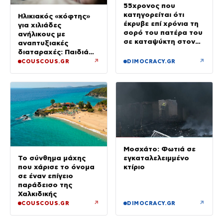
55χρονος που
κατηγορείται ότι
Ηλικιακός «κόφτης»
έκρυβε επί χρόνια τη
για χιλιάδες
σορό του πατέρα του
ανήλικους με
σε καταψύκτη στον
αναπτυξιακές
ανακριτή – Τα πρώτα
διαταραχές: Παιδιά
του λόγια στους
ενός κατώτερου θεού
↗
↗
COUSCOUS.GR
DIMOCRACY.GR
αστυνομικούς
Μοσχάτο: Φωτιά σε
εγκαταλελειμμένο
Το σύνθημα μάχης
κτίριο
που χάρισε το όνομα
σε έναν επίγειο
παράδεισο της
Χαλκιδικής
↗
↗
COUSCOUS.GR
DIMOCRACY.GR