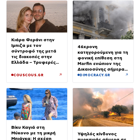
Κιάρα Φεράνι στην
Ίμπιζα με τον
46χρονη
σύντροφό της μετά
κατηγορούμενη για τη
τις διακοπές στην
φονική επίθεση στη
Ελλάδα – Τρυφερές
Marfin ενώπιον της
στιγμές στην παραλία
Δικαιοσύνης σήμερα –
Τα στοιχεία που την
↗
↗
COUSCOUS.GR
DIMOCRACY.GR
«πρόδωσαν» και οι
ρόλοι
Βίκυ Καγιά στη
Μύκονο με τη μικρή
Υψηλός κίνδυνος
Μπιάνκα: Η σχέση
πυρκαγιάς σήμερα σε