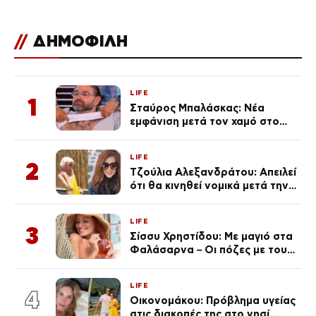
//
ΔΗΜΟΦΙΛΗ
LIFE
1
Σταύρος Μπαλάσκας: Νέα
εμφάνιση μετά τον χαμό στο
«Πρωινό» (Φωτογραφία)
LIFE
2
Τζούλια Αλεξανδράτου: Απειλεί
ότι θα κινηθεί νομικά μετά την
ανάρτηση της Δημουλίδου
LIFE
3
Σίσσυ Χρηστίδου: Με μαγιό στα
Φαλάσαρνα – Οι πόζες με τους
διάσημους φίλους της
(φωτογραφίες & βίντεο)
LIFE
4
Οικονομάκου: Πρόβλημα υγείας
στις διακοπές της στο νησί