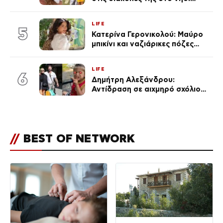
Μπόρα Μπόρα – «Έσκασε όλη η
κούραση του χειμώνα»
LIFE
5
Κατερίνα Γερονικολού: Μαύρο
μπικίνι και ναζιάρικες πόζες
(φωτογραφίες)
LIFE
6
Δημήτρη Αλεξάνδρου:
Αντίδραση σε αιχμηρό σχόλιο
για την Τούνη με αφορμή το
μεγάλωμα του Πάρη
//
BEST OF NETWORK