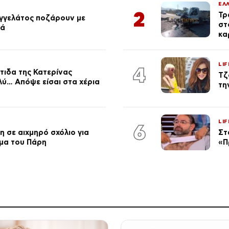
ΕΛ
2
Τρ
αγγελάτος ποζάρουν με
στ
ιά
κα
LIF
4
τιδα της Κατερίνας
Τζ
λύ… Απόψε είσαι στα χέρια
τη
LIF
6
 σε αιχμηρό σχόλιο για
Στ
μα του Πάρη
«Π