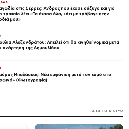
ΛΑΔΑ
αγωδία στις Σέρρες: Άνδρας που έχασε σύζυγο και γιο
SPORTS
ο τροχαίο λέει «Τα έχασα όλα, κάτι με τράβαγε στην
Φακούντο Καμπάτσο έπαιξε
μπάσκετ σε ανοιχτό γήπεδο
ρδιά μου»
στην Κόρδοβα της Αργεντινής
πριν από 2 ώρες
E
ΔΙΕΘΝΗ
ούλια Αλεξανδράτου: Απειλεί ότι θα κινηθεί νομικά μετά
ΗΠΑ: Δικαστικό μπλόκο στην
ν ανάρτηση της Δημουλίδου
αίθουσα των 400 εκατ.
δολαρίων του Τραμπ στον
Λευκό Οίκο
πριν από 2 ώρες
LIFE
E
Κριστιάνο Ρονάλντο: Το
αύρος Μπαλάσκας: Νέα εμφάνιση μετά τον χαμό στο
ξενοδοχείο-παλάτι των 1.300
ρωινό» (Φωτογραφία)
ευρώ τη βραδιά που θα γίνει
η δεξίωση του γάμου
πριν από 2 ώρες
(φωτογραφίες)
ΕΛΛΑΔΑ
Φωτιές: «Red Code» το
Σάββατο σε Κρήτη, Χίο, Σάμο
ΑΠΟ ΤΟ ΔΙΚΤΥΟ
και Ικαρία, πολύ υψηλός
κίνδυνος και στην Αττική
πριν από 3 ώρες
TRAVEL