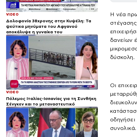
Η νέα πρω
VIDEO
Δολοφονία 38χρονης στην Κυψέλη: Τα
στέγασης 
ψεύτικα μηνύματα του Αφγανού
επιχειρήσ
αποκάλυψε η γυναίκα του
δανείων έ
μικρομεσα
δύσκολη.
Οι επιχει
VIDEO
μεταρρύθμ
Πόλεμος Ιταλίας-Ισπανίας για τη Συνθήκη
διευκολυν
Σένγκεν και το μεταναστευτικό
κατάσταση
οδηγήσει 
συνολικά.