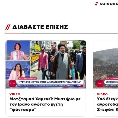
//
ΚΟΙΝΟΠΟ
//
ΔΙΑΒΑΣΤΕ ΕΠΙΣΗΣ
VIDEO
VIDEO
Μοτζταμπά Χαμενεΐ: Μυστήριο με
Υπό έλεγχ
τον Ιρανό ανώτατο ηγέτη
αγροτοδα
“φάντασμα”
Στεφάνι Κ