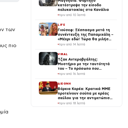
Μαγνησία: Φορτηγό
κατέστρεψε την είσοδο
πολυκατοικίας στα Κανάλια
πριν από 10 λεπτά
LIFE
ων των
Γιούσεφ: Ξέσπασμα μετά τη
συνέντευξη της Παπαμιχάλη –
«Μέχρι εδώ! Τώρα θα μιλήσω»
(Βίντεο)
υς πιο
πριν από 14 λεπτά
VIRAL
Τζακ Αντεροβγάλτης:
Μυστήριο με την ταυτότητά
του – Το πρόσωπο που
κατηγόρησαν και τελικά έγινε
πριν από 16 λεπτά
λάθος
ΔΙΕΘΝΗ
Βόρεια Κορέα: Κρατικά ΜΜΕ
προτείνουν σούπα με κρέας
σκύλου για την αντιμετώπιση
του καύσωνα – Κιμ Γιονγκ Ουν
πριν από 18 λεπτά
ιδρώνει για τον λαό
ομία
ΕΛΛΑΔΑ
Κρήτη: Τουρίστας ρωτούσε
πόσο να πληρώσει για να
ασελγήσει σε 10χρονο κορίτσι