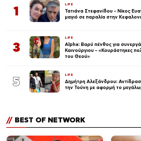
LIFE
1
Τατιάνα Στεφανίδου – Νίκος Ευ
μαγιό σε παραλία στην Κεφαλον
LIFE
3
Alpha: Βαρύ πένθος για συνεργά
Καινούργιου – «Κουράστηκες πο
του Θεού»
LIFE
5
Δημήτρη Αλεξάνδρου: Αντίδραση
την Τούνη με αφορμή το μεγάλω
//
BEST OF NETWORK