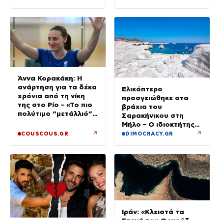
Άννα Κορακάκη: Η
ανάρτηση για τα δέκα
Ελικόπτερο
χρόνια από τη νίκη
προσγειώθηκε στα
της στο Ρίο – «Το πιο
βράχια του
πολύτιμο “μετάλλιό”
Σαρακήνικου στη
μου είναι η κόρη μου»
Μήλο – Ο ιδιοκτήτης
κατέβηκε για μπάνιο
↗
↗
COUSCOUS.GR
DIMOCRACY.GR
Ιράν: «Κλειστά τα