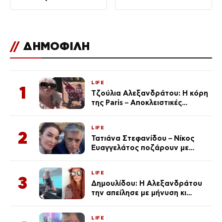
τραυματίες
//
ΔΗΜΟΦΙΛΗ
LIFE
1
Τζούλια Αλεξανδράτου: Η κόρη
της Paris – Αποκλειστικές
φωτογραφίες
LIFE
2
Τατιάνα Στεφανίδου – Νίκος
Ευαγγελάτος ποζάρουν με
μαγιό σε παραλία στην
Κεφαλονιά
LIFE
3
Δημουλίδου: Η Αλεξανδράτου
την απείλησε με μήνυση κι
εκείνη απαντά – «Δεν σε
αναγνώρισα, όταν κατάλαβα
LIFE
ποια είσαι σοκαρίστικα»