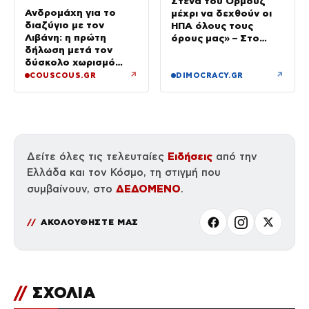
Στενά του Ορμούζ
Ανδρομάχη για το
μέχρι να δεχθούν οι
διαζύγιο με τον
ΗΠΑ όλους τους
Λιβάνη: η πρώτη
όρους μας» – Στο
δήλωση μετά τον
τραπέζι συμφωνία για
δύσκολο χωρισμό
το άνοιγμα
«Όποιος έχει…»
↗
↗
COUSCOUS.GR
DIMOCRACY.GR
Ειδήσεις
Δείτε όλες τις τελευταίες
από την
Ελλάδα και τον Κόσμο, τη στιγμή που
ΔΕΔΟΜΕΝΟ
συμβαίνουν, στο
.
ΑΚΟΛΟΥΘΗΣΤΕ ΜΑΣ
//
ΣΧΟΛΙΑ