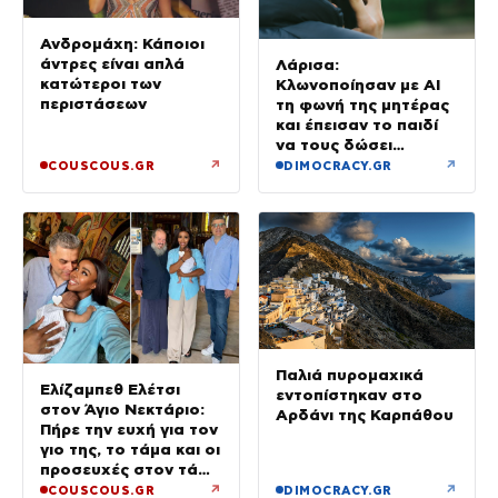
Ανδρομάχη: Κάποιοι
άντρες είναι απλά
Λάρισα:
κατώτεροι των
Κλωνοποίησαν με AI
περιστάσεων
τη φωνή της μητέρας
και έπεισαν το παιδί
να τους δώσει
χρήματα και
↗
↗
COUSCOUS.GR
DIMOCRACY.GR
κοσμήματα
Παλιά πυρομαχικά
Ελίζαμπεθ Ελέτσι
εντοπίστηκαν στο
στον Άγιο Νεκτάριο:
Αρδάνι της Καρπάθου
Πήρε την ευχή για τον
γιο της, το τάμα και οι
προσευχές στον τάφο
του Αγίου
↗
↗
COUSCOUS.GR
DIMOCRACY.GR