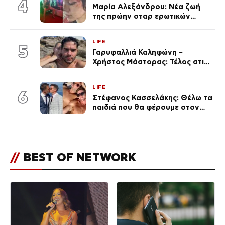
4
Μαρία Αλεξάνδρου: Νέα ζωή
της πρώην σταρ ερωτικών
ταινιών, μητέρα ενός παιδιού με
σύντροφο επιχειρηματία
LIFE
(Φωτογραφίες)
5
Γαρυφαλλιά Καληφώνη –
Χρήστος Μάστορας: Τέλος στις
φήμες χωρισμού, όλη η αλήθεια
για τη σχέση τους
LIFE
6
Στέφανος Κασσελάκης: Θέλω τα
παιδιά που θα φέρουμε στον
κόσμο να… – Αποκάλυψη για την
οικογένεια με τον Τάιλερ
//
BEST OF NETWORK