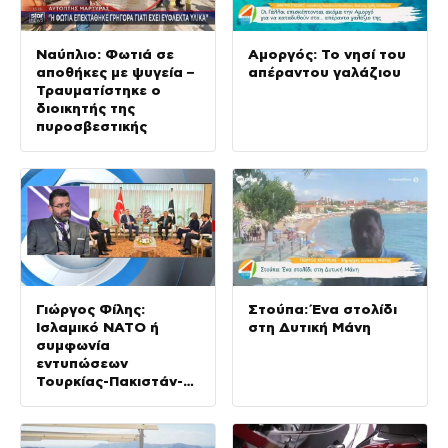
Ναύπλιο: Φωτιά σε
Αμοργός: Το νησί του
αποθήκες με ψυγεία –
απέραντου γαλάζιου
Τραυματίστηκε ο
διοικητής της
πυροσβεστικής
Γιώργος Φίλης:
Στούπα: Ένα στολίδι
Ισλαμικό ΝΑΤΟ ή
στη Δυτική Μάνη
συμφωνία
εντυπώσεων
Τουρκίας-Πακιστάν-
Σαουδικής Αραβίας;
Θα κριθεί στην πράξη