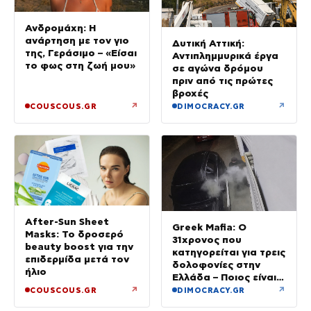
Ανδρομάχη: Η
ανάρτηση με τον γιο
Δυτική Αττική:
της, Γεράσιμο – «Είσαι
Αντιπλημμυρικά έργα
το φως στη ζωή μου»
σε αγώνα δρόμου
πριν από τις πρώτες
βροχές
↗
↗
COUSCOUS.GR
DIMOCRACY.GR
After-Sun Sheet
Greek Mafia: Ο
Masks: Το δροσερό
31χρονος που
beauty boost για την
κατηγορείται για τρεις
επιδερμίδα μετά τον
δολοφονίες στην
ήλιο
Ελλάδα – Ποιος είναι
το «πιστόλι» του Έντικ
↗
↗
COUSCOUS.GR
DIMOCRACY.GR