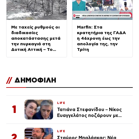
Με ταχείς ρυθμούς οι
Marfin: Στα
διαδικασίες
κρατητήρια της ΓΑΔΑ
αποκατάστασης μετά
η 46χρονη έως την
την πυρκαγιά στη
απολογία της, την
Δυτική Αττική – Το
Τρίτη
ΑΠΕ-ΜΠΕ στις
πληγείσες περιοχές
//
ΔΗΜΟΦΙΛΗ
LIFE
1
Τατιάνα Στεφανίδου – Νίκος
Ευαγγελάτος ποζάρουν με
μαγιό σε παραλία στην
Κεφαλονιά
LIFE
2
Σταύρος Μπαλάσκας: Νέα