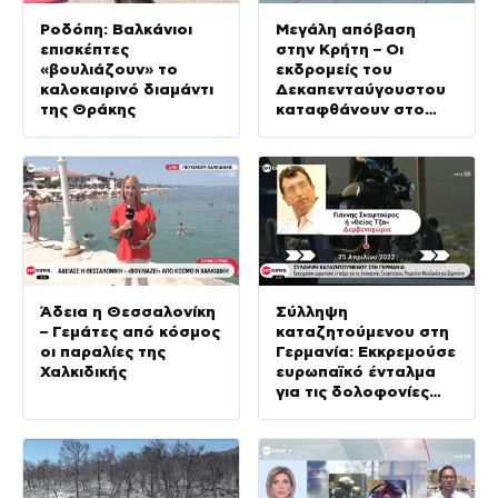
Ροδόπη: Βαλκάνιοι
Μεγάλη απόβαση
επισκέπτες
στην Κρήτη – Οι
«βουλιάζουν» το
εκδρομείς του
καλοκαιρινό διαμάντι
Δεκαπενταύγουστου
της Θράκης
καταφθάνουν στο
νησί
Άδεια η Θεσσαλονίκη
Σύλληψη
– Γεμάτες από κόσμος
καταζητούμενου στη
οι παραλίες της
Γερμανία: Εκκρεμούσε
Χαλκιδικής
ευρωπαϊκό ένταλμα
για τις δολοφονίες
Σκαφτούρου,
Ρουμπέτη –
Μουζακίτη και
Ζαμπούνη