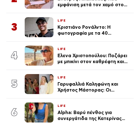
εμφάνιση μετά τον χαμό στο
«Πρωινό» (Φωτογραφία)
LIFE
3
Κριστιάνο Ρονάλντο: Η
φωτογραφία με τα 40
πανάκριβα αυτοκίνητα στο
γκαράζ του ξεπέρασε τα 20,7
LIFE
εκ. likes
4
Έλενα Χριστοπούλου: Ποζάρει
με μπικίνι στον καθρέφτη και
εντυπωσιάζει – «Χάνουμε
τουλάχιστον 25 κιλά η
LIFE
καθεμία…» (Βίντεο)
5
Γαρυφαλλιά Καληφώνη και
Χρήστος Μάστορας: Οι
χωριστές διακοπές και η
επέτειος που φέτος πέρασε
LIFE
απαρατήρητη
6
Alpha: Βαρύ πένθος για
συνεργάτιδα της Κατερίνας
Καινούργιου – «Κουράστηκες
πολύ… Απόψε είσαι στα χέρια
του Θεού»