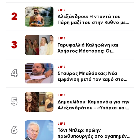
από την επέτειο θανάτου της
LIFE
Λένας
2
Αλεξάνδρου: Η νταντά του
Πάρη μαζί του στην Κύθνο με
τον μικρό και την Ελληνίδου
(Φωτογραφίες)
LIFE
3
Γαρυφαλλιά Καληφώνη και
Χρήστος Μάστορας: Οι
χωριστές διακοπές και η
επέτειος που φέτος πέρασε
LIFE
απαρατήρητη
4
Σταύρος Μπαλάσκας: Νέα
εμφάνιση μετά τον χαμό στο
«Πρωινό» (Φωτογραφία)
LIFE
5
Δημουλίδου: Καμπανάκι για την
Αλεξανδράτου – «Υπάρχει και
ένα μικρό παιδί πίσω που
χρειάζεται τη μάνα του»
LIFE
6
Τόνι Μπλερ: πρώην
πρωθυπουργός στο αγαπημένο