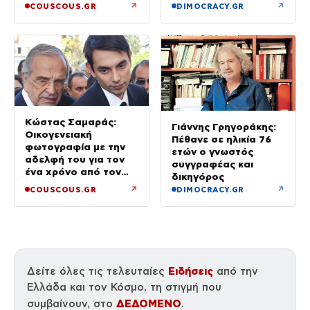
μπουχτισμένη»
↗
↗
COUSCOUS.GR
DIMOCRACY.GR
(βίντεο)
Κώστας Σαμαράς:
Γιάννης Γρηγοράκης:
Οικογενειακή
Πέθανε σε ηλικία 76
φωτογραφία με την
ετών ο γνωστός
αδελφή του για τον
συγγραφέας και
ένα χρόνο από τον
δικηγόρος
θάνατό της
↗
↗
COUSCOUS.GR
DIMOCRACY.GR
Ειδήσεις
Δείτε όλες τις τελευταίες
από την
Ελλάδα και τον Κόσμο, τη στιγμή που
ΔΕΔΟΜΕΝΟ
συμβαίνουν, στο
.