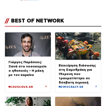
του Πόρτο Χέλι
//
BEST OF NETWORK
Γιώργος Παράσχος:
Επιχείρηση διάσωσης
Ξανά στο νοσοκομείο
στη Σαμοθράκη για
ο ηθοποιός – Η μάχη
15χρονη που
με τον καρκίνο
τραυματίστηκε σε
δύσβατη περιοχή
↗
↗
COUSCOUS.GR
DIMOCRACY.GR