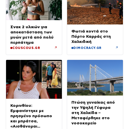
Σνακ 2 υλικών για
Φωτιά κοντά στο
αποκατάσταση των
Πόρτο Καρράς στη
μυών μετά από πολύ
Χαλκιδική
περπάτημα
↗
↗
COUSCOUS.GR
DIMOCRACY.GR
Πτώση γυναίκας από
Κορινθίου:
την Υψηλή Γέφυρα
Εμφανίστηκε με
στη Χαλκίδα –
πρησμένο πρόσωπο
Μεταφέρθηκε στο
και μπράτσα,
νοσοκομείο
«Αισθάνομαι