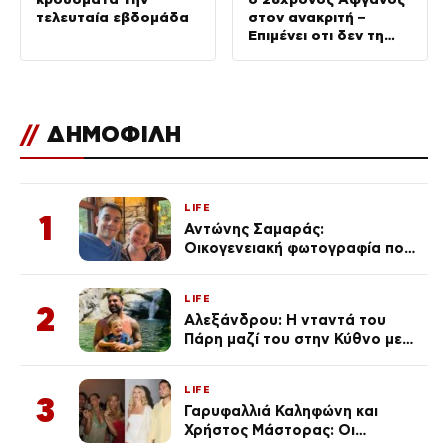
τελευταία εβδομάδα
στον ανακριτή –
Επιμένει οτι δεν τη
σκότωσε
//
ΔΗΜΟΦΙΛΗ
LIFE
1
Αντώνης Σαμαράς:
Οικογενειακή φωτογραφία που
ανάρτησε ο γιος του λίγο πριν
από την επέτειο θανάτου της
LIFE
Λένας
2
Αλεξάνδρου: Η νταντά του
Πάρη μαζί του στην Κύθνο με
τον μικρό και την Ελληνίδου
(Φωτογραφίες)
LIFE
3
Γαρυφαλλιά Καληφώνη και
Χρήστος Μάστορας: Οι