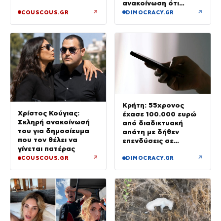
ανακοίνωση ότι
«αφιέρωσε τη ζωή
↗
↗
COUSCOUS.GR
DIMOCRACY.GR
της βοηθώντας όσους
είχαν ανάγκη»
Κρήτη: 55χρονος
Χρίστος Κούγιας:
έχασε 100.000 ευρώ
Σκληρή ανακοίνωσή
από διαδικτυακή
του για δημοσίευμα
απάτη με δήθεν
που τον θέλει να
επενδύσεις σε
γίνεται πατέρας
μετοχές
↗
↗
COUSCOUS.GR
DIMOCRACY.GR