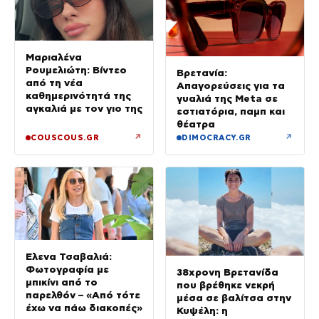
Μαριαλένα
Ρουμελιώτη: Βίντεο
Βρετανία:
από τη νέα
Απαγορεύσεις για τα
καθημερινότητά της
γυαλιά της Meta σε
αγκαλιά με τον γιο της
εστιατόρια, παμπ και
θέατρα
↗
↗
COUSCOUS.GR
DIMOCRACY.GR
Έλενα Τσαβαλιά:
Φωτογραφία με
38χρονη Βρετανίδα
μπικίνι από το
που βρέθηκε νεκρή
παρελθόν – «Από τότε
μέσα σε βαλίτσα στην
έχω να πάω διακοπές»
Κυψέλη: η