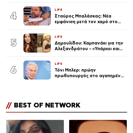
χωριστές διακοπές και η
επέτειος που φέτος πέρασε
LIFE
απαρατήρητη
4
Σταύρος Μπαλάσκας: Νέα
εμφάνιση μετά τον χαμό στο
«Πρωινό» (Φωτογραφία)
LIFE
5
Δημουλίδου: Καμπανάκι για την
Αλεξανδράτου – «Υπάρχει και
ένα μικρό παιδί πίσω που
χρειάζεται τη μάνα του»
LIFE
6
Τόνι Μπλερ: πρώην
πρωθυπουργός στο αγαπημένο
του Πόρτο Χέλι
//
BEST OF NETWORK