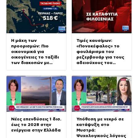
Η μάχη των
Τιμές καυσίμων:
προορισμών: Πιο
«Πονοκέφαλος» το
οικονομικά για
φουλάρισμα του
οικογένειες το ταξίδι
ρεζερβουάρ για τους
των διακοπών με
αδειούχους του
αυτοκίνητο
Αυγούστου
Νέες επενδύσεις 1 δισ.
Υπόθεση με νεκρό σε
έως το 2028 στην
κατάψυξη στο
ενέργεια στην Ελλάδα
Μυστρά:
Ψυχολογικούς λόγους