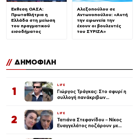
Έκθεση ΟΑΣΑ:
Αλεξοπούλου σε
Πρωταθλήτρια η
Αντωνοπούλου: «Αυτή
Ελλάδα στη μείωση
την ειρωνεία την
του πραγματικού
έχουν οι βουλευτές
εισοδήματος
του ΣΥΡΙΖΑ»
//
ΔΗΜΟΦΙΛΗ
LIFE
1
Γιώργος Τράγκας: Στο σφυρί η
συλλογή πανάκριβων
αυτοκινήτων του – Ζαλίζουν τα
ποσά
LIFE
2
Τατιάνα Στεφανίδου – Νίκος
Ευαγγελάτος ποζάρουν με
μαγιό σε παραλία στην
Κεφαλονιά