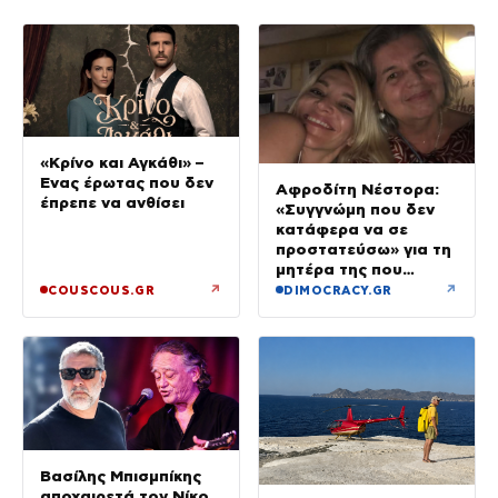
«Κρίνο και Αγκάθι» –
Ένας έρωτας που δεν
Αφροδίτη Νέστορα:
έπρεπε να ανθίσει
«Συγγνώμη που δεν
κατάφερα να σε
προστατεύσω» για τη
μητέρα της που
σκοτώθηκε στην
↗
↗
COUSCOUS.GR
DIMOCRACY.GR
εμπρηστική επίθεση
στη Θεσσαλονίκη
Βασίλης Μπισμπίκης
αποχαιρετά τον Νίκο