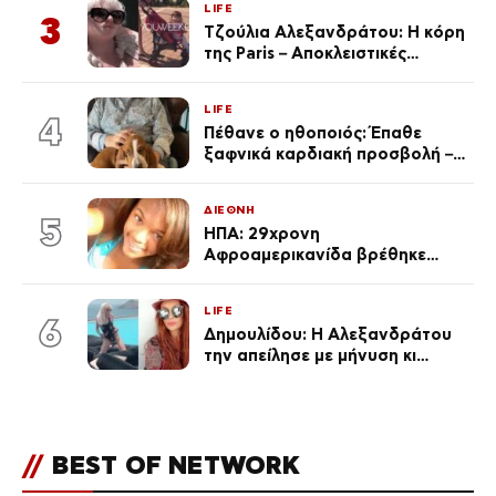
LIFE
3
Τζούλια Αλεξανδράτου: Η κόρη
της Paris – Αποκλειστικές
φωτογραφίες
LIFE
4
Πέθανε ο ηθοποιός: Έπαθε
ξαφνικά καρδιακή προσβολή – Η
ανακοίνωση της συζύγου του
ΔΙΕΘΝΗ
5
ΗΠΑ: 29χρονη
Αφροαμερικανίδα βρέθηκε
απαγχονισμένη σε δέντρο στον
Μισισιπή
LIFE
6
Δημουλίδου: Η Αλεξανδράτου
την απείλησε με μήνυση κι
εκείνη απαντά – «Δεν σε
αναγνώρισα, όταν κατάλαβα
ποια είσαι σοκαρίστικα»
//
BEST OF NETWORK