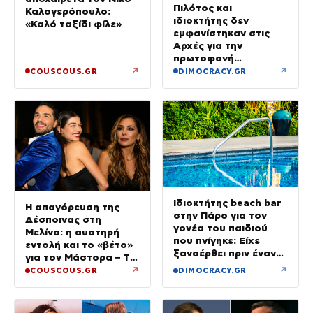
Πιλότος και
Καλογερόπουλο:
ιδιοκτήτης δεν
«Καλό ταξίδι φίλε»
εμφανίστηκαν στις
Αρχές για την
πρωτοφανή
προσγείωση του
↗
↗
COUSCOUS.GR
DIMOCRACY.GR
ελικοπτέρου στο
Σαρακήνικο
Ιδιοκτήτης beach bar
Η απαγόρευση της
στην Πάρο για τον
Δέσποινας στη
γονέα του παιδιού
Μελίνα: η αυστηρή
που πνίγηκε: Είχε
εντολή και το «βέτο»
ξαναέρθει πριν έναν
για τον Μάστορα – Τα
μήνα και
τηλεφωνήματα που
↗
↗
COUSCOUS.GR
DIMOCRACY.GR
προσπαθήσαμε να τον
αναστάτωσαν το
διώξουμε
καλοκαίρι της