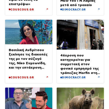
ΜΕΘ του ΓΝ Λαμίας
επιστρέψω»
μετά από τροχαίο
↗
↗
COUSCOUS.GR
DIMOCRACY.GR
Βασιλική Ανδρίτσου
ξεκίνησε τις διακοπές
46χρονη που
της με τον σύζυγό
κατηγορείται για
της, Νίκο Συμεωνίδη,
συμμετοχή στον
και την επτάχρονη
φονικό εμπρησμό της
κόρη τους
τράπεζας Marfin στην
Αθήνα
↗
↗
COUSCOUS.GR
DIMOCRACY.GR