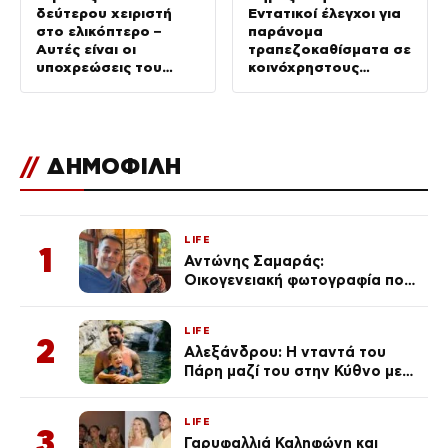
δεύτερου χειριστή
Εντατικοί έλεγχοι για
στο ελικόπτερο –
παράνομα
Αυτές είναι οι
τραπεζοκαθίσματα σε
υποχρεώσεις του
κοινόχρηστους
“χειριστή”
χώρους –
Απομακρύνθηκαν
πάνω από 240
//
ΔΗΜΟΦΙΛΗ
LIFE
1
Αντώνης Σαμαράς:
Οικογενειακή φωτογραφία που
ανάρτησε ο γιος του λίγο πριν
από την επέτειο θανάτου της
LIFE
Λένας
2
Αλεξάνδρου: Η νταντά του
Πάρη μαζί του στην Κύθνο με
τον μικρό και την Ελληνίδου
(Φωτογραφίες)
LIFE
3
Γαρυφαλλιά Καληφώνη και