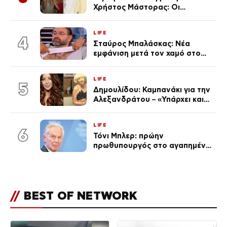
Χρήστος Μάστορας: Οι
χωριστές διακοπές και η
επέτειος που φέτος πέρασε
LIFE
απαρατήρητη
4
Σταύρος Μπαλάσκας: Νέα
εμφάνιση μετά τον χαμό στο
«Πρωινό» (Φωτογραφία)
LIFE
5
Δημουλίδου: Καμπανάκι για την
Αλεξανδράτου – «Υπάρχει και
ένα μικρό παιδί πίσω που
χρειάζεται τη μάνα του»
LIFE
6
Τόνι Μπλερ: πρώην
πρωθυπουργός στο αγαπημένο
του Πόρτο Χέλι
//
BEST OF NETWORK