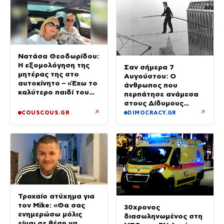
Νατάσα Θεοδωρίδου:
Η εξομολόγηση της
Σαν σήμερα 7
μητέρας της στο
Αυγούστου: Ο
αυτοκίνητο – «Έχω το
άνθρωπος που
καλύτερο παιδί του
περπάτησε ανάμεσα
κόσμου»
στους Δίδυμους
Πύργους
↗
↗
COUSCOUS.GR
DIMOCRACY.GR
Τροχαίο ατύχημα για
τον Mike: «Θα σας
30χρονος
ενημερώσω μόλις
διασωληνωμένος στη
είμαι σε θέση να