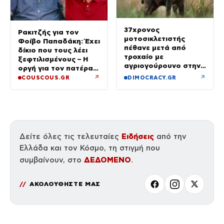
37χρονος
Ρακιτζής για τον
μοτοσικλετιστής
Φοίβο Παπαδάκη: Έχει
πέθανε μετά από
δίκιο που τους λέει
τροχαίο με
ξεφτιλισμένους – Η
αγριογούρουνο στην
οργή για τον πατέρα
Εύβοια
του
↗
↗
COUSCOUS.GR
DIMOCRACY.GR
Ειδήσεις
Δείτε όλες τις τελευταίες
από την
Ελλάδα και τον Κόσμο, τη στιγμή που
ΔΕΔΟΜΕΝΟ
συμβαίνουν, στο
.
ΑΚΟΛΟΥΘΗΣΤΕ ΜΑΣ