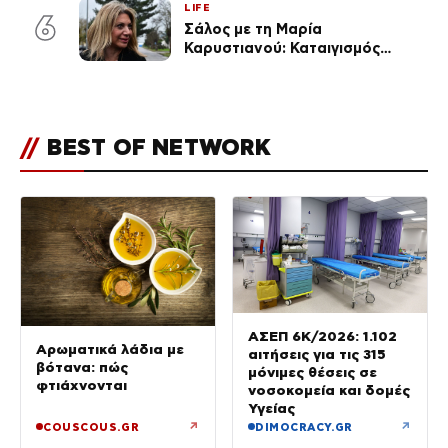
LIFE
6
Σάλος με τη Μαρία
Καρυστιανού: Καταιγισμός
αντιδράσεων για την ανάρτηση
για την τραγωδία στην
Ηλιούπολη
//
BEST OF NETWORK
ΑΣΕΠ 6Κ/2026: 1.102
Αρωματικά λάδια με
αιτήσεις για τις 315
βότανα: πώς
μόνιμες θέσεις σε
φτιάχνονται
νοσοκομεία και δομές
Υγείας
↗
↗
COUSCOUS.GR
DIMOCRACY.GR