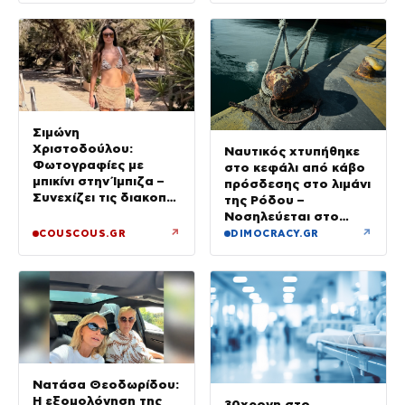
Σιμώνη
Χριστοδούλου:
Ναυτικός χτυπήθηκε
Φωτογραφίες με
στο κεφάλι από κάβο
μπικίνι στην Ίμπιζα –
πρόσδεσης στο λιμάνι
Συνεχίζει τις διακοπές
της Ρόδου –
της με τον σύζυγό
Νοσηλεύεται στο
της, Αντρέα Γεωργίου
νοσοκομείο
↗
↗
COUSCOUS.GR
DIMOCRACY.GR
Νατάσα Θεοδωρίδου:
Η εξομολόγηση της
30χρονη στο