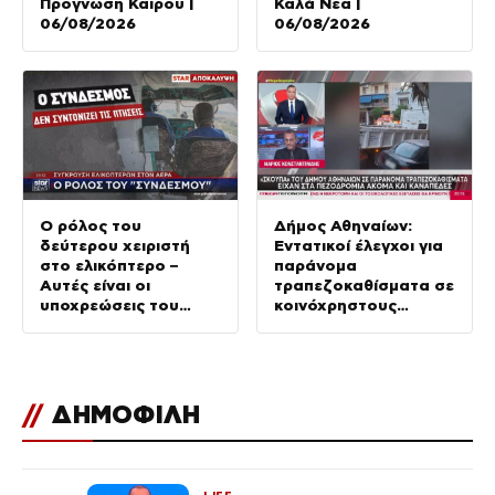
Πρόγνωση Καιρού |
Καλά Νέα |
06/08/2026
06/08/2026
Ο ρόλος του
Δήμος Αθηναίων:
δεύτερου χειριστή
Εντατικοί έλεγχοι για
στο ελικόπτερο –
παράνομα
Αυτές είναι οι
τραπεζοκαθίσματα σε
υποχρεώσεις του
κοινόχρηστους
“χειριστή”
χώρους –
Απομακρύνθηκαν
πάνω από 240
//
ΔΗΜΟΦΙΛΗ