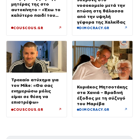
μητέρας της στο
νοσοκομείο μετά την
αυτοκίνητο – «Έχω το
πτώση στη θάλασσα
καλύτερο παιδί του
από την υψηλή
κόσμου»
γέφυρα της Χαλκίδας
↗
↗
COUSCOUS.GR
DIMOCRACY.GR
Τροχαίο ατύχημα για
τον Mike: «Θα σας
Κυριάκος Μητσοτάκης
ενημερώσω μόλις
στα Χανιά – Βραδινή
είμαι σε θέση να
έξοδος με τη σύζυγό
επιστρέψω»
του Μαρέβα
↗
↗
COUSCOUS.GR
DIMOCRACY.GR