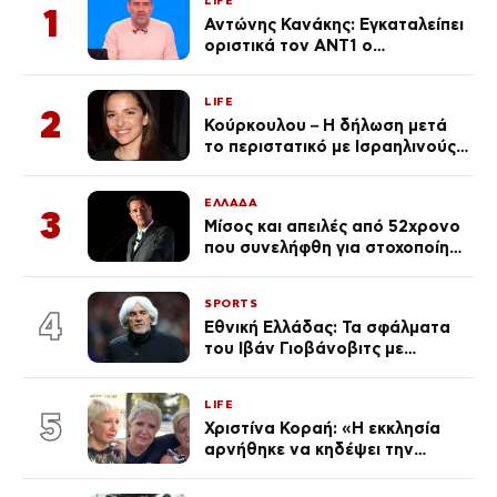
LIFE
1
Αντώνης Κανάκης: Εγκαταλείπει
οριστικά τον ΑΝΤ1 ο
αγαπημένος παρουσιαστής
LIFE
2
Κούρκουλου – Η δήλωση μετά
το περιστατικό με Ισραηλινούς:
«Φερθήκατε σαν
κακομαθημένο
ΕΛΛΑΔΑ
πλουσιοκόριτσο»
3
Μίσος και απειλές από 52χρονο
που συνελήφθη για στοχοποίηση
του Άδωνι Γεωργιάδη –
Οραματιζόταν μέρες Νεπάλ
SPORTS
στην Ελλάδα
4
Εθνική Ελλάδας: Τα σφάλματα
του Ιβάν Γιοβάνοβιτς με
Τζολάκη, Μουζακίτη, Παυλίδη
και Κωνσταντέλια «κλειδί» στον
LIFE
αποκλεισμό από το Μουντιάλ
5
Χριστίνα Κοραή: «Η εκκλησία
αρνήθηκε να κηδέψει την
αδερφή μου, που χάρισε 4
ζωές»