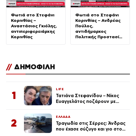
Φωτιά στο Στεφάνι
Φωτιά στο Στεφάνι
Κορινθίας –
Κορινθίας – Ανδρέας
Αναστάσιος Γκιόλης,
Πούλος,
αντιπεριφερειάρχης
αντιδήμαρχος
Κορινθίας
Πολιτικής Προστασίας
Κορίνθου
//
ΔΗΜΟΦΙΛΗ
LIFE
1
Τατιάνα Στεφανίδου – Νίκος
Ευαγγελάτος ποζάρουν με
μαγιό σε παραλία στην
Κεφαλονιά
ΕΛΛΑΔΑ
2
Τραγωδία στις Σέρρες: Άνδρας
που έχασε σύζυγο και γιο στο
τροχαίο λέει «Τα έχασα όλα, κάτι