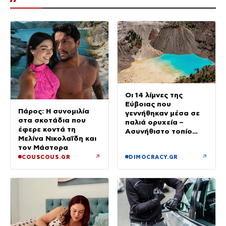
Οι 14 λίμνες της
Εύβοιας που
Πάρος: Η συνομιλία
γεννήθηκαν μέσα σε
στα σκοτάδια που
παλιά ορυχεία –
έφερε κοντά τη
Ασυνήθιστο τοπίο
Μελίνα Νικολαΐδη και
στην Ελλάδα
τον Μάστορα
↗
↗
COUSCOUS.GR
DIMOCRACY.GR