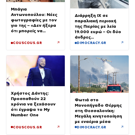
Μπάγια
Αντωνοπούλου: Νέες
Διάρρηξη ΙΧ σε
φωτογραφίες με τον
παραλιακή περιοχή
γιο της – «Δεν ήξερα
της Πιερίας με λεία
ότι μπορείς να
19.000 ευρώ – Οι δύο
ερωτευτείς τόσο πολύ
άνδρες
τις πιο απλές στιγμές»
συνελήφθησαν στην
↗
↗
COUSCOUS.GR
DIMOCRACY.GR
Ημαθία
Χρήστος Δάντης:
Προσπαθούν 22
Φωτιά στο
χρόνια να ξεχάσουν
Μονοπήγαδο Θέρμης
ότι έγραψα το My
στη Θεσσαλονίκη:
Number One
Μεγάλη κινητοποίηση
με εναέρια μέσα
↗
↗
COUSCOUS.GR
DIMOCRACY.GR