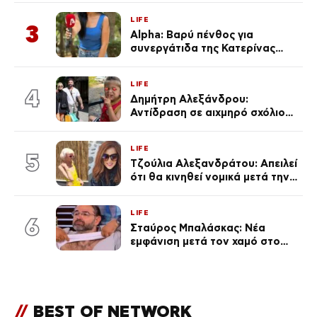
με τράβαγε στην καρδιά μου»
LIFE
3
Alpha: Βαρύ πένθος για
συνεργάτιδα της Κατερίνας
Καινούργιου – «Κουράστηκες
πολύ… Απόψε είσαι στα χέρια
LIFE
του Θεού»
4
Δημήτρη Αλεξάνδρου:
Αντίδραση σε αιχμηρό σχόλιο
για την Τούνη με αφορμή το
μεγάλωμα του Πάρη
LIFE
5
Τζούλια Αλεξανδράτου: Απειλεί
ότι θα κινηθεί νομικά μετά την
ανάρτηση της Δημουλίδου
LIFE
6
Σταύρος Μπαλάσκας: Νέα
εμφάνιση μετά τον χαμό στο
«Πρωινό» (Φωτογραφία)
//
BEST OF NETWORK