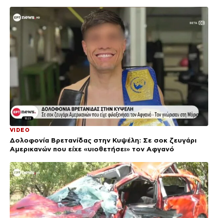
VIDEO
Δολοφονία Βρετανίδας στην Κυψέλη: Σε σοκ ζευγάρι
Αμερικανών που είχε «υιοθετήσει» τον Αφγανό