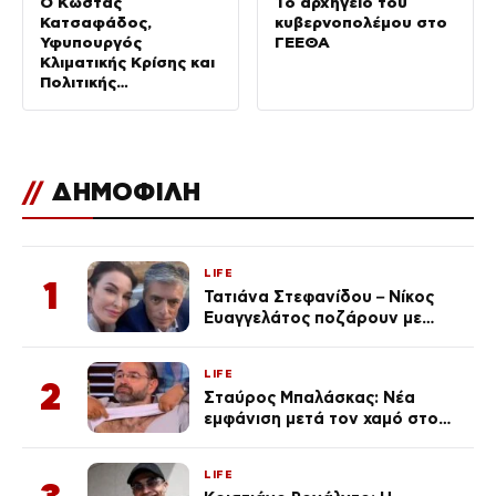
Ο Κώστας
Το αρχηγείο του
Κατσαφάδος,
κυβερνοπολέμου στο
Υφυπουργός
ΓΕΕΘΑ
Κλιματικής Κρίσης και
Πολιτικής
Προστασίας, στο «10′
με τόνο»
//
ΔΗΜΟΦΙΛΗ
LIFE
1
Τατιάνα Στεφανίδου – Νίκος
Ευαγγελάτος ποζάρουν με
μαγιό σε παραλία στην
Κεφαλονιά
LIFE
2
Σταύρος Μπαλάσκας: Νέα
εμφάνιση μετά τον χαμό στο
«Πρωινό» (Φωτογραφία)
LIFE