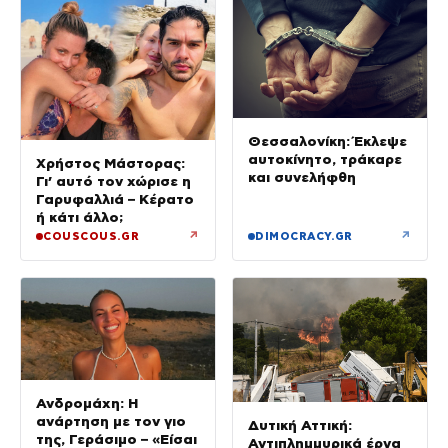
Θεσσαλονίκη: Έκλεψε
αυτοκίνητο, τράκαρε
Χρήστος Μάστορας:
και συνελήφθη
Γι’ αυτό τον χώρισε η
Γαρυφαλλιά – Κέρατο
ή κάτι άλλο;
↗
↗
COUSCOUS.GR
DIMOCRACY.GR
Ανδρομάχη: Η
ανάρτηση με τον γιο
Δυτική Αττική:
της, Γεράσιμο – «Είσαι
Αντιπλημμυρικά έργα