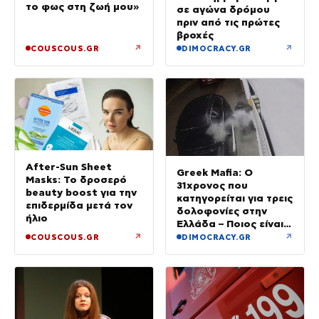
το φως στη ζωή μου»
σε αγώνα δρόμου
πριν από τις πρώτες
βροχές
↗
↗
COUSCOUS.GR
DIMOCRACY.GR
After-Sun Sheet
Greek Mafia: Ο
Masks: Το δροσερό
31χρονος που
beauty boost για την
κατηγορείται για τρεις
επιδερμίδα μετά τον
δολοφονίες στην
ήλιο
Ελλάδα – Ποιος είναι
το «πιστόλι» του Έντικ
↗
↗
COUSCOUS.GR
DIMOCRACY.GR