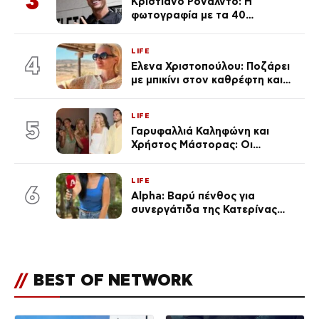
3
Κριστιάνο Ρονάλντο: Η
φωτογραφία με τα 40
πανάκριβα αυτοκίνητα στο
γκαράζ του ξεπέρασε τα 20,7
LIFE
εκ. likes
4
Έλενα Χριστοπούλου: Ποζάρει
με μπικίνι στον καθρέφτη και
εντυπωσιάζει – «Χάνουμε
τουλάχιστον 25 κιλά η
LIFE
καθεμία…» (Βίντεο)
5
Γαρυφαλλιά Καληφώνη και
Χρήστος Μάστορας: Οι
χωριστές διακοπές και η
επέτειος που φέτος πέρασε
LIFE
απαρατήρητη
6
Alpha: Βαρύ πένθος για
συνεργάτιδα της Κατερίνας
Καινούργιου – «Κουράστηκες
πολύ… Απόψε είσαι στα χέρια
του Θεού»
//
BEST OF NETWORK