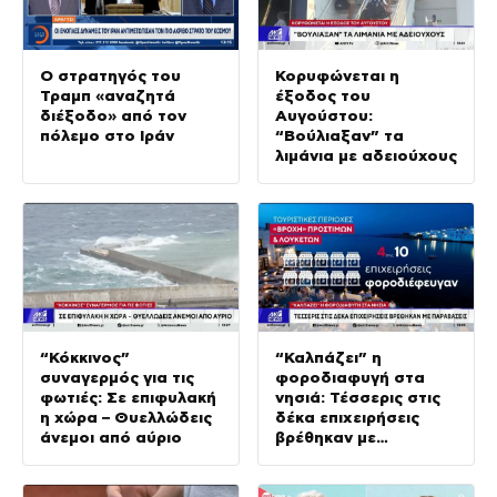
Ο στρατηγός του
Κορυφώνεται η
Τραμπ «αναζητά
έξοδος του
διέξοδο» από τον
Αυγούστου:
πόλεμο στο Ιράν
“Βούλιαξαν” τα
λιμάνια με αδειούχους
“Κόκκινος”
“Καλπάζει” η
συναγερμός για τις
φοροδιαφυγή στα
φωτιές: Σε επιφυλακή
νησιά: Τέσσερις στις
η χώρα – Θυελλώδεις
δέκα επιχειρήσεις
άνεμοι από αύριο
βρέθηκαν με
παραβάσεις