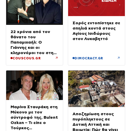
Σορός εντοπίστηκε σε
σπηλιά κοντά στους
22 χρόνια από τον
Αγίους Ισιδώρους
θάνατο του
στον Λυκαβηττό
Παπαμιχαήλ: Ο
Γιάννης και οι
κληρονόμοι του στη
διαθήκη
↗
↗
COUSCOUS.GR
DIMOCRACY.GR
Μαρίνα Σταυράκη στη
Μύκονο με τον
Αποζημίωση στους
σύντροφό της, Bulent
πυρόπληκτους σε
Ozkan – Τι είπε ο
Δυτική Αττική και
Τούρκος
Βοιωτία: Πώς θα γίνει