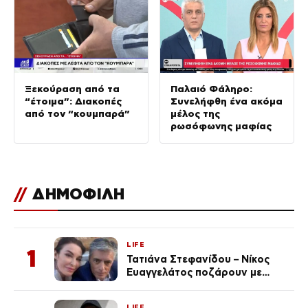
Ξεκούραση από τα
Παλαιό Φάληρο:
“έτοιμα”: Διακοπές
Συνελήφθη ένα ακόμα
από τον “κουμπαρά”
μέλος της
ρωσόφωνης μαφίας
//
ΔΗΜΟΦΙΛΗ
LIFE
1
Τατιάνα Στεφανίδου – Νίκος
Ευαγγελάτος ποζάρουν με
μαγιό σε παραλία στην
Κεφαλονιά
LIFE