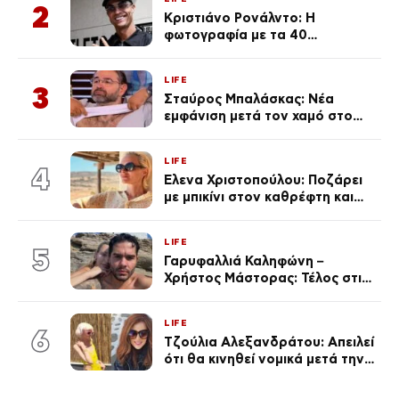
2
Κριστιάνο Ρονάλντο: Η
φωτογραφία με τα 40
πανάκριβα αυτοκίνητα στο
γκαράζ του ξεπέρασε τα 20,7
LIFE
εκ. likes
3
Σταύρος Μπαλάσκας: Νέα
εμφάνιση μετά τον χαμό στο
«Πρωινό» (Φωτογραφία)
LIFE
4
Έλενα Χριστοπούλου: Ποζάρει
με μπικίνι στον καθρέφτη και
εντυπωσιάζει – «Χάνουμε
τουλάχιστον 25 κιλά η
LIFE
καθεμία…» (Βίντεο)
5
Γαρυφαλλιά Καληφώνη –
Χρήστος Μάστορας: Τέλος στις
φήμες χωρισμού, όλη η αλήθεια
για τη σχέση τους
LIFE
6
Τζούλια Αλεξανδράτου: Απειλεί
ότι θα κινηθεί νομικά μετά την
ανάρτηση της Δημουλίδου