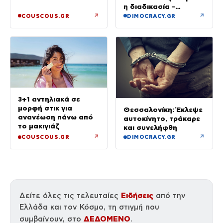
επιχειρηματίας στην
η διαδικασία –
κάμερα
Ξεκινούν τη Δευτέρα
↗
↗
COUSCOUS.GR
DIMOCRACY.GR
οι αιτήσεις
3+1 αντηλιακά σε
μορφή στικ για
Θεσσαλονίκη: Έκλεψε
ανανέωση πάνω από
αυτοκίνητο, τράκαρε
το μακιγιάζ
και συνελήφθη
↗
↗
COUSCOUS.GR
DIMOCRACY.GR
Ειδήσεις
Δείτε όλες τις τελευταίες
από την
Ελλάδα και τον Κόσμο, τη στιγμή που
ΔΕΔΟΜΕΝΟ
συμβαίνουν, στο
.