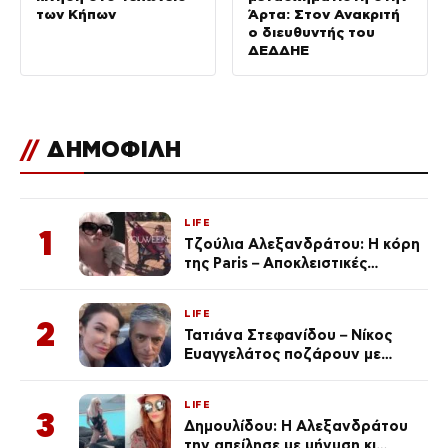
των Κήπων
Άρτα: Στον Ανακριτή
ο διευθυντής του
ΔΕΔΔΗΕ
//
ΔΗΜΟΦΙΛΗ
LIFE
1
Τζούλια Αλεξανδράτου: Η κόρη
της Paris – Αποκλειστικές
φωτογραφίες
LIFE
2
Τατιάνα Στεφανίδου – Νίκος
Ευαγγελάτος ποζάρουν με
μαγιό σε παραλία στην
Κεφαλονιά
LIFE
3
Δημουλίδου: Η Αλεξανδράτου
την απείλησε με μήνυση κι