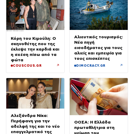
Αλιευτικός τουρισμός:
Κόρη του Κιμούλη: Ο
Νέα πηγή
σκηνοθέτης που της
εισοδήματος για τους
έκλεψε την καρδιά και
αλιείς και εμπειρία για
η σχέση πίσω από τα
τους επισκέπτες
φώτα
↗
↗
COUSCOUS.GR
DIMOCRACY.GR
Αλεξάνδρα Νίκα:
Περήφανη για την
ΟΟΣΑ: Η Ελλάδα
αδελφή της και το νέο
πρωταθλήτρια στη
επαγγελματικό της
μείωση του