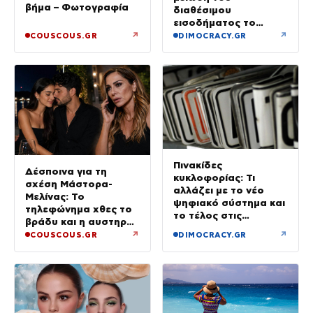
βήμα – Φωτογραφία
διαθέσιμου
εισοδήματος το
πρώτο τρίμηνο του
↗
↗
COUSCOUS.GR
DIMOCRACY.GR
2026
Πινακίδες
Δέσποινα για τη
κυκλοφορίας: Τι
σχέση Μάστορα-
αλλάζει με το νέο
Μελίνας: Το
ψηφιακό σύστημα και
τηλεφώνημα χθες το
το τέλος στις
βράδυ και η αυστηρή
καθυστερήσεις
προειδοποίηση
↗
↗
COUSCOUS.GR
DIMOCRACY.GR