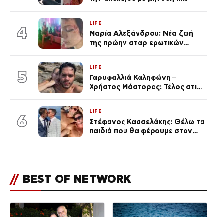
εκείνη απαντά – «Δεν σε
αναγνώρισα, όταν κατάλαβα
LIFE
ποια είσαι σοκαρίστικα»
4
Μαρία Αλεξάνδρου: Νέα ζωή
της πρώην σταρ ερωτικών
ταινιών, μητέρα ενός παιδιού με
σύντροφο επιχειρηματία
LIFE
(Φωτογραφίες)
5
Γαρυφαλλιά Καληφώνη –
Χρήστος Μάστορας: Τέλος στις
φήμες χωρισμού, όλη η αλήθεια
για τη σχέση τους
LIFE
6
Στέφανος Κασσελάκης: Θέλω τα
παιδιά που θα φέρουμε στον
κόσμο να… – Αποκάλυψη για την
οικογένεια με τον Τάιλερ
//
BEST OF NETWORK