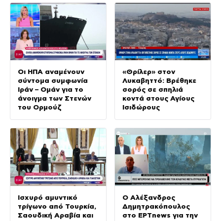
Οι ΗΠΑ αναμένουν
«Θρίλερ» στον
σύντομα συμφωνία
Λυκαβηττό: Βρέθηκε
Ιράν – Ομάν για το
σορός σε σπηλιά
άνοιγμα των Στενών
κοντά στους Αγίους
του Ορμούζ
Ισιδώρους
Ισχυρό αμυντικό
Ο Αλέξανδρος
τρίγωνο από Τουρκία,
Δημητρακόπουλος
Σαουδική Αραβία και
στο ΕΡΤnews για την