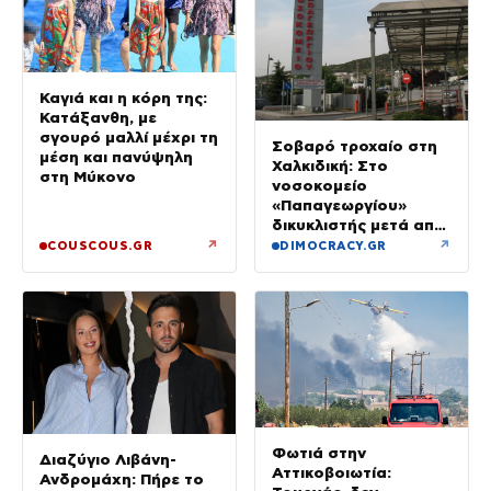
Καγιά και η κόρη της:
Κατάξανθη, με
σγουρό μαλλί μέχρι τη
Σοβαρό τροχαίο στη
μέση και πανύψηλη
Χαλκιδική: Στο
στη Μύκονο
νοσοκομείο
«Παπαγεωργίου»
δικυκλιστής μετά από
σύγκρουση
↗
↗
COUSCOUS.GR
DIMOCRACY.GR
Φωτιά στην
Διαζύγιο Λιβάνη-
Αττικοβοιωτία:
Ανδρομάχη: Πήρε το