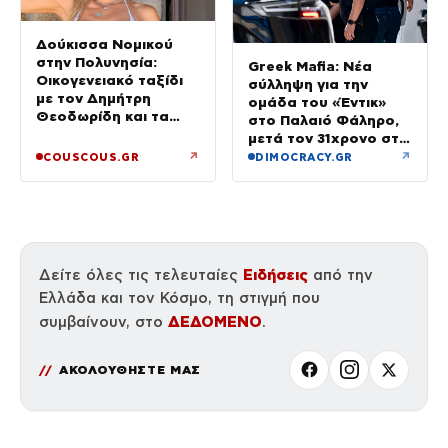
Δούκισσα Νομικού
στην Πολυνησία:
Greek Mafia: Νέα
Οικογενειακό ταξίδι
σύλληψη για την
με τον Δημήτρη
ομάδα του «Έντικ»
Θεοδωρίδη και τα
στο Παλαιό Φάληρο,
παιδιά τους
μετά τον 31χρονο στη
Γερμανία
↗
↗
COUSCOUS.GR
DIMOCRACY.GR
Ειδήσεις
Δείτε όλες τις τελευταίες
από την
Ελλάδα και τον Κόσμο, τη στιγμή που
ΔΕΔΟΜΕΝΟ
συμβαίνουν, στο
.
ΑΚΟΛΟΥΘΗΣΤΕ ΜΑΣ