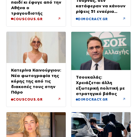
Τουρνάς, δεν
παιδί κι έφυγε από την
κατάφεραν να κάνουν
Αθήνα ο
ρίψεις 51 εναέρια
τραγουδιστής
μέσα
↗
↗
COUSCOUS.GR
DIMOCRACY.GR
Κατερίνα Καινούργιου:
Νέα φωτογραφία της
Τσουκαλάς:
κόρης της από τις
Χρειάζεται άλλη
διακοπές τους στην
εξωτερική πολιτική με
Πάρο
στρατηγικό βάθος
↗
↗
COUSCOUS.GR
DIMOCRACY.GR