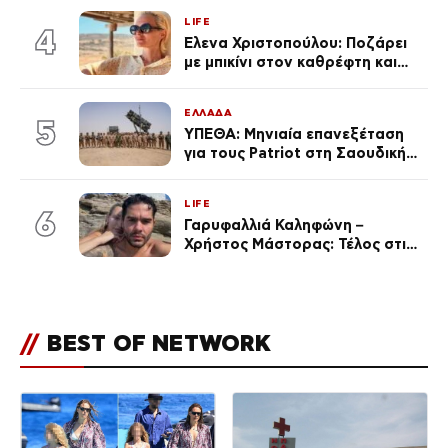
LIFE
4
Έλενα Χριστοπούλου: Ποζάρει
με μπικίνι στον καθρέφτη και
εντυπωσιάζει – «Χάνουμε
τουλάχιστον 25 κιλά η
ΕΛΛΑΔΑ
καθεμία…» (Βίντεο)
5
ΥΠΕΘΑ: Μηνιαία επανεξέταση
για τους Patriot στη Σαουδική
Αραβία
LIFE
6
Γαρυφαλλιά Καληφώνη –
Χρήστος Μάστορας: Τέλος στις
φήμες χωρισμού, όλη η αλήθεια
για τη σχέση τους
//
BEST OF NETWORK