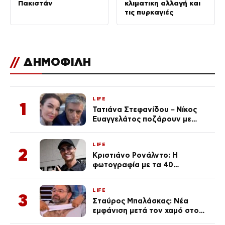
Πακιστάν
κλιματικη αλλαγή και
τις πυρκαγιές
//
ΔΗΜΟΦΙΛΗ
LIFE
1
Τατιάνα Στεφανίδου – Νίκος
Ευαγγελάτος ποζάρουν με
μαγιό σε παραλία στην
Κεφαλονιά
LIFE
2
Κριστιάνο Ρονάλντο: Η
φωτογραφία με τα 40
πανάκριβα αυτοκίνητα στο
γκαράζ του ξεπέρασε τα 20,7
LIFE
εκ. likes
3
Σταύρος Μπαλάσκας: Νέα
εμφάνιση μετά τον χαμό στο
«Πρωινό» (Φωτογραφία)