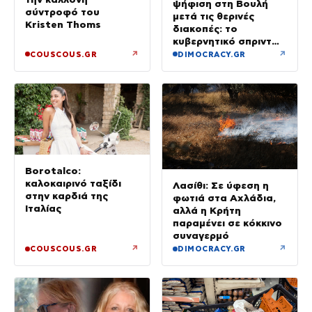
ψήφιση στη Βουλή
σύντροφό του
μετά τις θερινές
Kristen Thoms
διακοπές: το
κυβερνητικό σπριντ
μετά τον
↗
↗
COUSCOUS.GR
DIMOCRACY.GR
Δεκαπενταύγουστο
Borotalco:
καλοκαιρινό ταξίδι
Λασίθι: Σε ύφεση η
στην καρδιά της
φωτιά στα Αχλάδια,
Ιταλίας
αλλά η Κρήτη
παραμένει σε κόκκινο
συναγερμό
↗
↗
COUSCOUS.GR
DIMOCRACY.GR