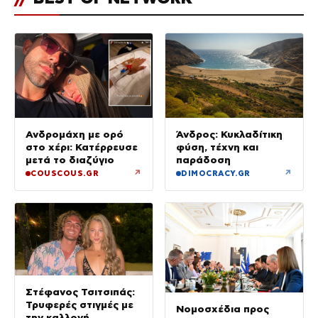
Ανδρομάχη με ορό
Άνδρος: Κυκλαδίτικη
στο χέρι: Κατέρρευσε
φύση, τέχνη και
μετά το διαζύγιο
παράδοση
↗
↗
COUSCOUS.GR
DIMOCRACY.GR
Στέφανος Τσιτσιπάς:
Τρυφερές στιγμές με
Νομοσχέδια προς
την καλλονή