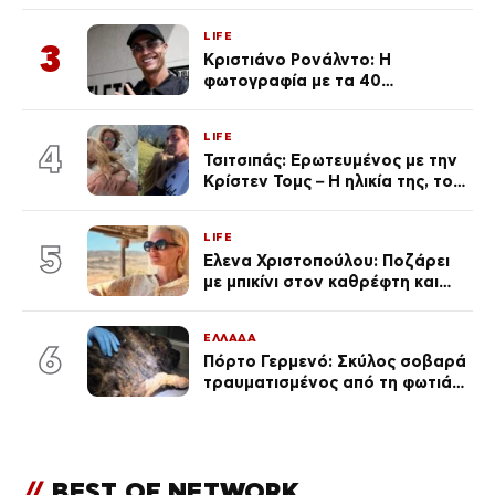
«Πρωινό» (Φωτογραφία)
LIFE
3
Κριστιάνο Ρονάλντο: Η
φωτογραφία με τα 40
πανάκριβα αυτοκίνητα στο
γκαράζ του ξεπέρασε τα 20,7
LIFE
εκ. likes
4
Τσιτσιπάς: Ερωτευμένος με την
Κρίστεν Τομς – Η ηλικία της, το
άγνωστο παρελθόν της και το
μεγάλο της πάθος
LIFE
5
Έλενα Χριστοπούλου: Ποζάρει
με μπικίνι στον καθρέφτη και
εντυπωσιάζει – «Χάνουμε
τουλάχιστον 25 κιλά η
ΕΛΛΑΔΑ
καθεμία…» (Βίντεο)
6
Πόρτο Γερμενό: Σκύλος σοβαρά
τραυματισμένος από τη φωτιά
επέστρεψε στο σπίτι που τον
φρόντιζαν
//
BEST OF NETWORK