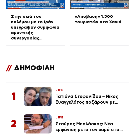
Στην σκιά του
«Απόβαση» 1.500
πολέμου με το Ιράν
τουριστών στα Χανιά
υπέγραψαν συμφωνία
αμυντικής
συνεργασίας
Σαουδικη Αραβία –
Πακιστάν – Τουρκία
//
ΔΗΜΟΦΙΛΗ
LIFE
1
Τατιάνα Στεφανίδου – Νίκος
Ευαγγελάτος ποζάρουν με
μαγιό σε παραλία στην
Κεφαλονιά
LIFE
2
Σταύρος Μπαλάσκας: Νέα
εμφάνιση μετά τον χαμό στο