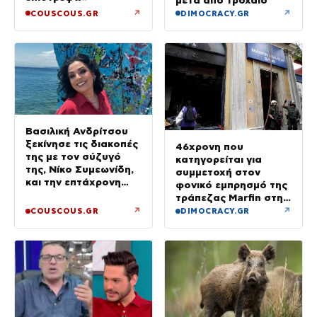
↗
↗
COUSCOUS.GR
DIMOCRACY.GR
Βασιλική Ανδρίτσου
ξεκίνησε τις διακοπές
46χρονη που
της με τον σύζυγό
κατηγορείται για
της, Νίκο Συμεωνίδη,
συμμετοχή στον
και την επτάχρονη
φονικό εμπρησμό της
κόρη τους
τράπεζας Marfin στην
Αθήνα
↗
↗
COUSCOUS.GR
DIMOCRACY.GR