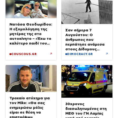
Νατάσα Θεοδωρίδου:
Η εξομολόγηση της
Σαν σήμερα 7
μητέρας της στο
Αυγούστου: Ο
αυτοκίνητο – «Έχω το
άνθρωπος που
καλύτερο παιδί του
περπάτησε ανάμεσα
κόσμου»
στους Δίδυμους
Πύργους
↗
↗
COUSCOUS.GR
DIMOCRACY.GR
Τροχαίο ατύχημα για
τον Mike: «Θα σας
30χρονος
ενημερώσω μόλις
διασωληνωμένος στη
είμαι σε θέση να
ΜΕΘ του ΓΝ Λαμίας
επιστρέψω»
μετά από τροχαίο