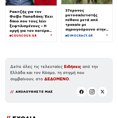
37χρονος
Ρακιτζής για τον
μοτοσικλετιστής
Φοίβο Παπαδάκη: Έχει
πέθανε μετά από
δίκιο που τους λέει
τροχαίο με
ξεφτιλισμένους – Η
αγριογούρουνο στην
οργή για τον πατέρα
Εύβοια
του
↗
↗
COUSCOUS.GR
DIMOCRACY.GR
Ειδήσεις
Δείτε όλες τις τελευταίες
από την
Ελλάδα και τον Κόσμο, τη στιγμή που
ΔΕΔΟΜΕΝΟ
συμβαίνουν, στο
.
ΑΚΟΛΟΥΘΗΣΤΕ ΜΑΣ