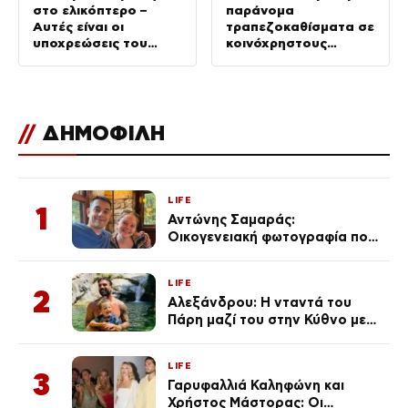
στο ελικόπτερο –
παράνομα
Αυτές είναι οι
τραπεζοκαθίσματα σε
υποχρεώσεις του
κοινόχρηστους
“χειριστή”
χώρους –
Απομακρύνθηκαν
πάνω από 240
//
ΔΗΜΟΦΙΛΗ
LIFE
1
Αντώνης Σαμαράς:
Οικογενειακή φωτογραφία που
ανάρτησε ο γιος του λίγο πριν
από την επέτειο θανάτου της
LIFE
Λένας
2
Αλεξάνδρου: Η νταντά του
Πάρη μαζί του στην Κύθνο με
τον μικρό και την Ελληνίδου
(Φωτογραφίες)
LIFE
3
Γαρυφαλλιά Καληφώνη και
Χρήστος Μάστορας: Οι