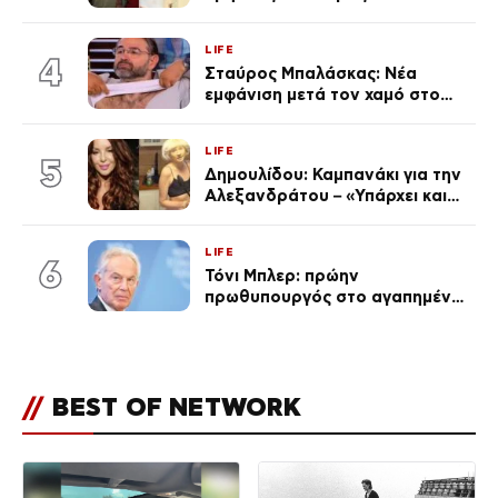
χωριστές διακοπές και η
επέτειος που φέτος πέρασε
LIFE
απαρατήρητη
4
Σταύρος Μπαλάσκας: Νέα
εμφάνιση μετά τον χαμό στο
«Πρωινό» (Φωτογραφία)
LIFE
5
Δημουλίδου: Καμπανάκι για την
Αλεξανδράτου – «Υπάρχει και
ένα μικρό παιδί πίσω που
χρειάζεται τη μάνα του»
LIFE
6
Τόνι Μπλερ: πρώην
πρωθυπουργός στο αγαπημένο
του Πόρτο Χέλι
//
BEST OF NETWORK