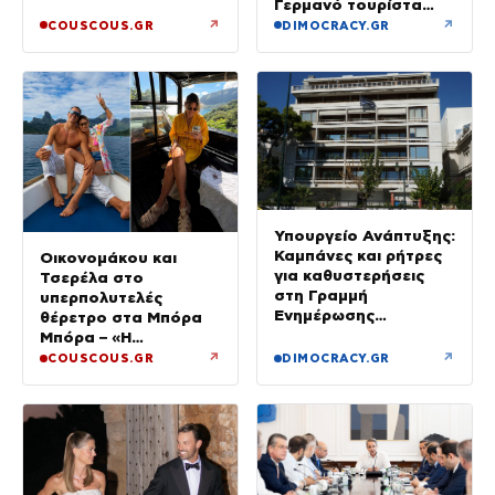
Γερμανό τουρίστα
που επέβαινε σε
↗
↗
COUSCOUS.GR
DIMOCRACY.GR
ιστιοπλοϊκό
Υπουργείο Ανάπτυξης:
Καμπάνες και ρήτρες
Οικονομάκου και
για καθυστερήσεις
Τσερέλα στο
στη Γραμμή
υπερπολυτελές
Ενημέρωσης
θέρετρο στα Μπόρα
Επενδυτή
Μπόρα – «Η
μεγαλύτερη
↗
↗
COUSCOUS.GR
DIMOCRACY.GR
πολυτέλεια…» (Video)