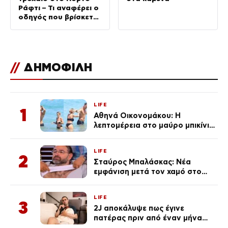
Ράφτι – Τι αναφέρει ο
οδηγός που βρίσκεται
στο νοσοκομείο
//
ΔΗΜΟΦΙΛΗ
LIFE
1
Αθηνά Οικονομάκου: Η
λεπτομέρεια στο μαύρο μπικίνι
της που απογείωσε την
εμφάνισή της στη Μύκονο
LIFE
(φωτογραφίες)
2
Σταύρος Μπαλάσκας: Νέα
εμφάνιση μετά τον χαμό στο
«Πρωινό» (Φωτογραφία)
LIFE
3
2J αποκάλυψε πως έγινε
πατέρας πριν από έναν μήνα
(Βίντεο)