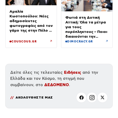
Αμαλία
Κωστοπούλου: Νέες
Φωτιά στη Δυτική
αδημοσίευτες
Αττική: Όλα τα μέτρα
φωτογραφίες από τον
για τους
γάμο της στην Πύλο –
πυρόπληκτους – Ποιοι
Χορεύαμε μέχρι να
δικαιούνται την
ανατείλει ο ήλιος
προσωρινή οικονομική
↗
↗
COUSCOUS.GR
DIMOCRACY.GR
ενίσχυση
Ειδήσεις
Δείτε όλες τις τελευταίες
από την
Ελλάδα και τον Κόσμο, τη στιγμή που
ΔΕΔΟΜΕΝΟ
συμβαίνουν, στο
.
ΑΚΟΛΟΥΘΗΣΤΕ ΜΑΣ