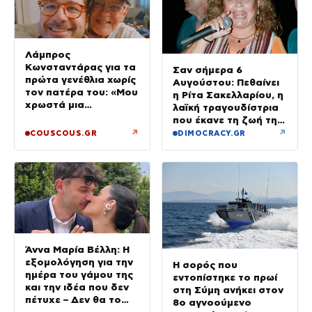
Λάμπρος
Κωνσταντάρας για τα
Σαν σήμερα 6
πρώτα γενέθλια χωρίς
Αυγούστου: Πεθαίνει
τον πατέρα του: «Μου
η Ρίτα Σακελλαρίου, η
χρωστά μια
λαϊκή τραγουδίστρια
επίσκεψη»
που έκανε τη ζωή της
τραγούδι
↗
↗
COUSCOUS.GR
DIMOCRACY.GR
Άννα Μαρία Βέλλη: Η
εξομολόγηση για την
Η σορός που
ημέρα του γάμου της
εντοπίστηκε το πρωί
και την ιδέα που δεν
στη Σύμη ανήκει στον
πέτυχε – Δεν θα το
8ο αγνοούμενο
ξαναέκανα