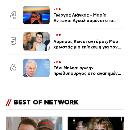
LIFE
4
Γιώργος Λιάγκας – Μαρία
Αντωνά: Αγκαλιασμένοι στο
Αιγαίο στο ηλιοβασίλεμα
(Βίντεο)
LIFE
5
Λάμπρος Κωνσταντάρας: Μου
χρωστάς μια επίσκεψη για τον
πατέρα του (Βίντεο)
LIFE
6
Τόνι Μπλερ: πρώην
πρωθυπουργός στο αγαπημένο
του Πόρτο Χέλι
//
BEST OF NETWORK