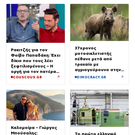
37χρονος
Ρακιτζής για τον
μοτοσικλετιστής
Φοίβο Παπαδάκη: Έχει
πέθανε μετά από
δίκιο που τους λέει
τροχαίο με
ξεφτιλισμένους – Η
αγριογούρουνο στην
οργή για τον πατέρα
Εύβοια
του
↗
↗
COUSCOUS.GR
DIMOCRACY.GR
Καλομοίρα – Γιώργος
Μπούσαλης:
Το πρώτο ελληνικό