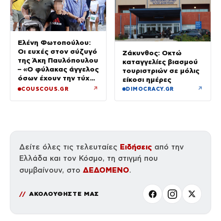
Ελένη Φωτοπούλου:
Οι ευχές στον σύζυγό
Ζάκυνθος: Οκτώ
της Άκη Παυλόπουλου
καταγγελίες βιασμού
– «Ο φύλακας άγγελος
τουριστριών σε μόλις
όσων έχουν την τύχη
είκοσι ημέρες
να βρίσκονται κοντά
↗
↗
COUSCOUS.GR
DIMOCRACY.GR
του»
Ειδήσεις
Δείτε όλες τις τελευταίες
από την
Ελλάδα και τον Κόσμο, τη στιγμή που
ΔΕΔΟΜΕΝΟ
συμβαίνουν, στο
.
ΑΚΟΛΟΥΘΗΣΤΕ ΜΑΣ