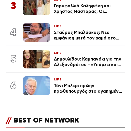
3
Γαρυφαλλιά Καληφώνη και
Χρήστος Μάστορας: Οι
χωριστές διακοπές και η
επέτειος που φέτος πέρασε
LIFE
απαρατήρητη
4
Σταύρος Μπαλάσκας: Νέα
εμφάνιση μετά τον χαμό στο
«Πρωινό» (Φωτογραφία)
LIFE
5
Δημουλίδου: Καμπανάκι για την
Αλεξανδράτου – «Υπάρχει και
ένα μικρό παιδί πίσω που
χρειάζεται τη μάνα του»
LIFE
6
Τόνι Μπλερ: πρώην
πρωθυπουργός στο αγαπημένο
του Πόρτο Χέλι
//
BEST OF NETWORK