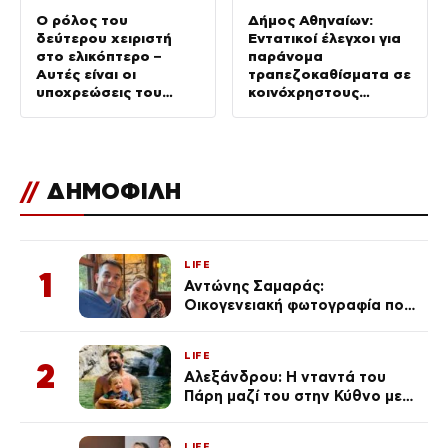
Ο ρόλος του
Δήμος Αθηναίων:
δεύτερου χειριστή
Εντατικοί έλεγχοι για
στο ελικόπτερο –
παράνομα
Αυτές είναι οι
τραπεζοκαθίσματα σε
υποχρεώσεις του
κοινόχρηστους
“χειριστή”
χώρους –
Απομακρύνθηκαν
πάνω από 240
//
ΔΗΜΟΦΙΛΗ
LIFE
1
Αντώνης Σαμαράς:
Οικογενειακή φωτογραφία που
ανάρτησε ο γιος του λίγο πριν
από την επέτειο θανάτου της
LIFE
Λένας
2
Αλεξάνδρου: Η νταντά του
Πάρη μαζί του στην Κύθνο με
τον μικρό και την Ελληνίδου
(Φωτογραφίες)
LIFE