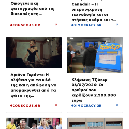
Οικογενειακή
Canadair – Η
φωτογραφία από τις
υπερσύγχρονη
διακοπές στη
τεχνολογία και οι
Σαντορίνη με τα τρία
πτήσεις ακόμα και τη
τους παιδιά
νύχτα – βίντεο
↗
↗
COUSCOUS.GR
DIMOCRACY.GR
Αριάνα Γκράντε: Η
Κλήρωση Τζόκερ
αλήθεια για τα κιλά
06/07/2026: Οι
της και η απόφαση να
αριθμοί που
απομακρυνθεί από τα
κερδίζουν 2.500.000
φώτα της
ευρώ
δημοσιότητας
↗
↗
COUSCOUS.GR
DIMOCRACY.GR