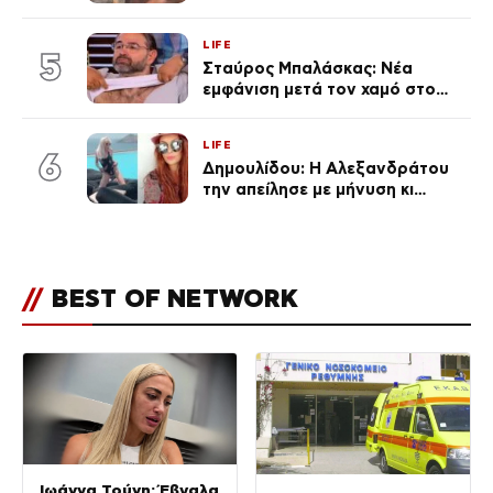
φήμες χωρισμού, όλη η αλήθεια
για τη σχέση τους
LIFE
5
Σταύρος Μπαλάσκας: Νέα
εμφάνιση μετά τον χαμό στο
«Πρωινό» (Φωτογραφία)
LIFE
6
Δημουλίδου: Η Αλεξανδράτου
την απείλησε με μήνυση κι
εκείνη απαντά – «Δεν σε
αναγνώρισα, όταν κατάλαβα
ποια είσαι σοκαρίστικα»
//
BEST OF NETWORK
Ιωάννα Τούνη: Έβγαλα