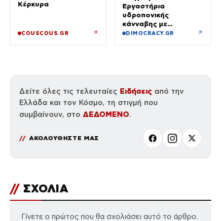
Κέρκυρα
Εργαστήρια
υδροπονικής
κάνναβης με
προσδοκώμενο
↗
↗
COUSCOUS.GR
DIMOCRACY.GR
όφελος άνω των
90.000 ευρώ –
Χειροπέδες σε τρία
άτομα
Ειδήσεις
Δείτε όλες τις τελευταίες
από την
Ελλάδα και τον Κόσμο, τη στιγμή που
ΔΕΔΟΜΕΝΟ
συμβαίνουν, στο
.
ΑΚΟΛΟΥΘΗΣΤΕ ΜΑΣ
//
ΣΧΟΛΙΑ
Γίνετε ο πρώτος που θα σχολιάσει αυτό το άρθρο.