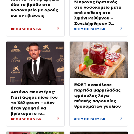
51χρονος Βρετανός
όλο το βράδυ στο
στο νοσοκομείο μετά
νοσοκομείο με ορούς
από επίθεση στο
και αντιβιώσεις
λιμάνι Ρεθύμνου –
Συνελήφθησαν 5
άτομα
↗
↗
COUSCOUS.GR
DIMOCRACY.GR
ΕΦΕΤ ανακάλεσε
παρτίδα μαρμελάδας
Αντόνιο Μπαντέρας:
φράουλας λόγω
Γιατί άφησε πίσω του
πιθανής παρουσίας
το Χόλιγουντ – «Δεν
θραυσμάτων γυαλιού
ήταν γραφτό να
βρίσκομαι στο
Μαλιμπού, αλλά στη
↗
↗
COUSCOUS.GR
DIMOCRACY.GR
Μάλαγα»