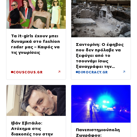
Τα it-girls έχουν μπει
δυναμικά στο fashion
Σαντορίνη: Ο έφηβος
radar μας – Καιρός να
που δεν πρόλαβε να
τις γνωρίσεις
ξεφύγει από το
τσουνάμι ίσως
ξαναγράφει την
ιστορία της μινωικής
↗
↗
COUSCOUS.GR
DIMOCRACY.GR
καταστροφής
Ιβάν Σβιτάιλο:
Ατύχημα στις
Πανεπιστημιούπολη
διακοπές του στην
Ζωγράφου: