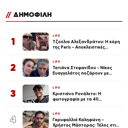
//
ΔΗΜΟΦΙΛΗ
LIFE
1
Τζούλια Αλεξανδράτου: Η κόρη
της Paris – Αποκλειστικές
φωτογραφίες
LIFE
2
Τατιάνα Στεφανίδου – Νίκος
Ευαγγελάτος ποζάρουν με
μαγιό σε παραλία στην
Κεφαλονιά
LIFE
3
Κριστιάνο Ρονάλντο: Η
φωτογραφία με τα 40
πανάκριβα αυτοκίνητα στο
γκαράζ του ξεπέρασε τα 20,7
LIFE
εκ. likes
4
Γαρυφαλλιά Καληφώνη –
Χρήστος Μάστορας: Τέλος στις