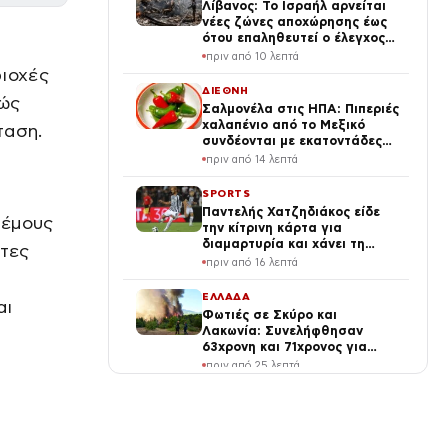
Λίβανος: Το Ισραήλ αρνείται
νέες ζώνες αποχώρησης έως
ότου επαληθευτεί ο έλεγχος
από τον λιβανικό στρατό
πριν από 10 λεπτά
ριοχές
ΔΙΕΘΝΗ
θώς
Σαλμονέλα στις ΗΠΑ: Πιπεριές
χαλαπένιο από το Μεξικό
ταση.
συνδέονται με εκατοντάδες
κρούσματα
πριν από 14 λεπτά
SPORTS
Παντελής Χατζηδιάκος είδε
νέμους
την κίτρινη κάρτα για
διαμαρτυρία και χάνει τη
ίτες
ρεβάνς του ΠΑΟΚ με την
πριν από 16 λεπτά
Άντερλεχτ
ΕΛΛΑΔΑ
αι
Φωτιές σε Σκύρο και
Λακωνία: Συνελήφθησαν
63χρονη και 71χρονος για
εμπρησμό από αμέλεια
πριν από 25 λεπτά
LIFE
Αμαλία Κωστοπούλου:
Διακοπές πολλών αστέρων,