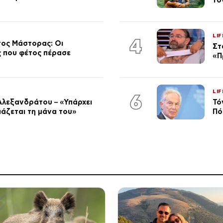
LIF
4
τος Μάστορας: Οι
Στ
ος που φέτος πέρασε
«Π
LIF
6
Αλεξανδράτου – «Υπάρχει
Τό
ειάζεται τη μάνα του»
Πό