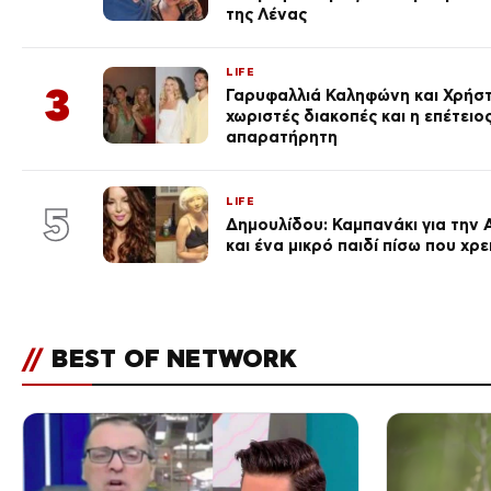
της Λένας
LIFE
3
Γαρυφαλλιά Καληφώνη και Χρήσ
χωριστές διακοπές και η επέτει
απαρατήρητη
LIFE
5
Δημουλίδου: Καμπανάκι για την 
και ένα μικρό παιδί πίσω που χρ
//
BEST OF NETWORK