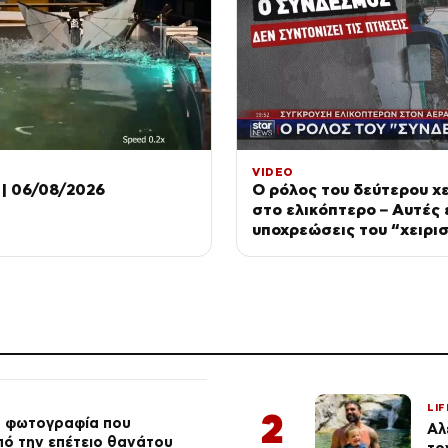
VIDEO
| 06/08/2026
Ο ρόλος του δεύτερου χε
στο ελικόπτερο – Αυτές ε
υποχρεώσεις του “χειρι
LIF
2
ή φωτογραφία που
Αλ
από την επέτειο θανάτου
το