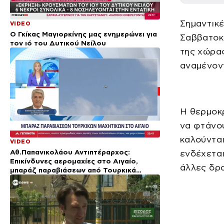
Σημαντικέ
VIDEO
Ο Γκίκας Μαγιορκίνης μας ενημερώνει για
Σαββατοκύ
τον ιό του Δυτικού Νείλου
της χώρας
αναμένοντ
Η θερμοκ
να φτάνου
καλούνται
VIDEO
Αθ.Παπανικολάου Αντιπτέραρχος:
ενδέχεται
Επικίνδυνες αερομαχίες στο Αιγαίο,
άλλες δρ
μπαράζ παραβιάσεων από Τουρκικά
μαχητικά