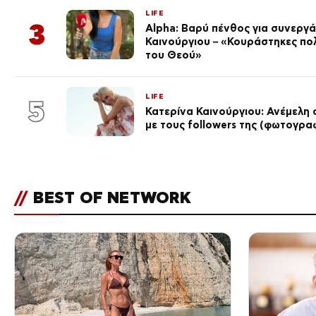
LIFE
3
Alpha: Βαρύ πένθος για συνεργά
Καινούργιου – «Κουράστηκες πο
του Θεού»
LIFE
5
Κατερίνα Καινούργιου: Ανέμελη 
με τους followers της (φωτογρα
//
BEST OF NETWORK