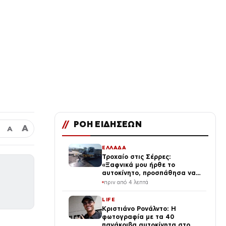
//
ΡΟΗ ΕΙΔΗΣΕΩΝ
Α
Α
ΕΛΛΑΔΑ
Τροχαίο στις Σέρρες:
«Ξαφνικά μου ήρθε το
αυτοκίνητο, προσπάθησα να
φύγω αριστερά» λέει ο
πριν από 4 λεπτά
οδηγός φορτηγού
LIFE
Κριστιάνο Ρονάλντο: Η
φωτογραφία με τα 40
πανάκριβα αυτοκίνητα στο