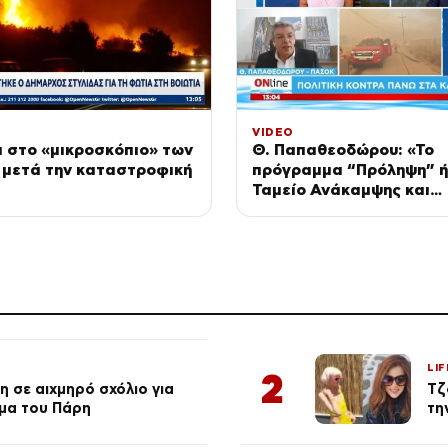
VIDEO
α στο «μικροσκόπιο» των
Θ. Παπαθεοδώρου: «Το
 μετά την καταστροφική
πρόγραμμα “Πρόληψη” ή
Ταμείο Ανάκαμψης και
απεντάχθηκε»
LIF
2
 σε αιχμηρό σχόλιο για
Τζ
μα του Πάρη
τη