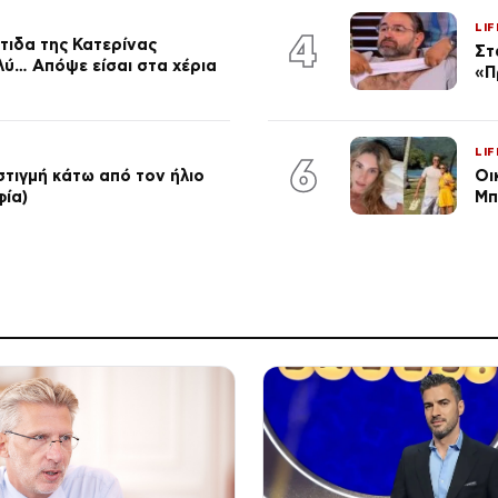
LIF
4
τιδα της Κατερίνας
Στ
λύ… Απόψε είσαι στα χέρια
«Π
LIF
6
στιγμή κάτω από τον ήλιο
Οι
φία)
Μπ