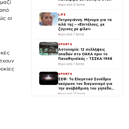
μαζί
γκαράζ του ξεπέρασε τα 20,7
πριν από 5 λεπτά
εκ. likes
 από
LIFE
ώς οι
Πετρογιάννη: Μήνυμα για τα
κιλά της – «Επιτέλους, με
ζύγισες ρε φίλε!»
πριν από 7 λεπτά
SPORTS
Αστυνομία: 12 συλλήψεις
ικές
οπαδών στο ΟΑΚΑ πριν το
Παναθηναϊκός – ΤΣΣΚΑ 1948
άσχουν
πριν από 7 λεπτά
δοκίες
SPORTS
ΣΕΦ: Το Ελεγκτικό Συνέδριο
ακύρωσε τον διαγωνισμό για
την αναβάθμιση του γηπέδου
– Επαναπροκηρύσσεται το
πριν από 17 λεπτά
έργο
ΔΙΕΘΝΗ
Νιγηρία: 308 όμηροι
διασώθηκαν σε επιχείρηση
των ενόπλων δυνάμεων –
Αστυνομικοί αγκαλιάζουν
πριν από 19 λεπτά
μικρά παιδιά