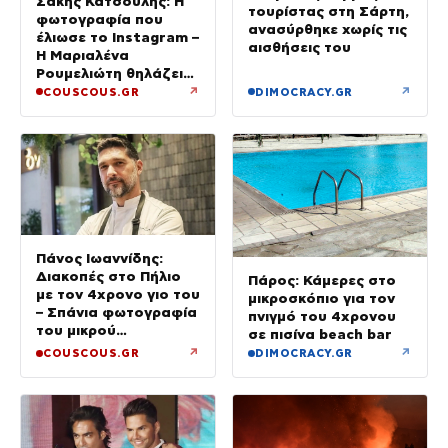
Σάκης Κατσούλης: Η
τουρίστας στη Σάρτη,
φωτογραφία που
ανασύρθηκε χωρίς τις
έλιωσε το Instagram –
αισθήσεις του
Η Μαριαλένα
Ρουμελιώτη θηλάζει
τον γιο τους
↗
↗
COUSCOUS.GR
DIMOCRACY.GR
Πάνος Ιωαννίδης:
Διακοπές στο Πήλιο
Πάρος: Κάμερες στο
με τον 4χρονο γιο του
μικροσκόπιο για τον
– Σπάνια φωτογραφία
πνιγμό του 4χρονου
του μικρού
σε πισίνα beach bar
Κωνσταντίνου
↗
↗
COUSCOUS.GR
DIMOCRACY.GR