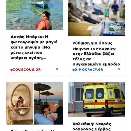
Δανάη Μπάρκα: Η
φωτογραφία με μαγιό
Ρύθμιση για όσους
και το μήνυμα «Να
νίκησαν τον καρκίνο
μένεις εκεί που
στην Ελλάδα: βάζει
υπάρχει αγάπη,
τέλος σε
αλήθεια και
συγκεκριμένο εμπόδιο
αμοιβαιότητα»
↗
↗
COUSCOUS.GR
DIMOCRACY.GR
Χαλκιδική: Νεκρός
56χρονος Σέρβος