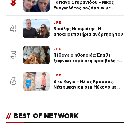
3
Τατιάνα Στεφανίδου – Νίκος
Ευαγγελάτος ποζάρουν με
μαγιό σε παραλία στην
Κεφαλονιά
LIFE
4
Βασίλης Μπισμπίκης: Η
αποχαιρετιστήρια ανάρτησή του
LIFE
5
Πέθανε ο ηθοποιός: Έπαθε
ξαφνικά καρδιακή προσβολή – Η
ανακοίνωση της συζύγου του
LIFE
6
Βίκυ Καγιά – Ηλίας Κρασσάς:
Νέα εμφάνιση στη Μύκονο με
ολόσωμο μαγιό (Φωτογραφίες)
//
BEST OF NETWORK