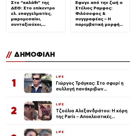
Στο “καλάθι” της
Έφυγε από την ζωή ο
ΔΕΘ: Στο επίκεντρο
Στέλιος Ραμφος:
ελ. επαγγελματίες,
Φιλόσοφος &
μικρομεσαίοι,
συγγραφέας – Η
συνταξιούχοι,
παρεμβατική μορφή
εισοδήματα &
της σύγχρονης
στεγαστικό
διανόησης
//
ΔΗΜΟΦΙΛΗ
LIFE
1
Γιώργος Τράγκας: Στο σφυρί η
συλλογή πανάκριβων
αυτοκινήτων του – Ζαλίζουν τα
ποσά
LIFE
2
Τζούλια Αλεξανδράτου: Η κόρη
της Paris – Αποκλειστικές
φωτογραφίες
LIFE