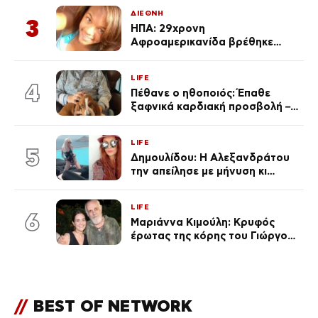
ΔΙΕΘΝΗ
3
ΗΠΑ: 29χρονη
Αφροαμερικανίδα βρέθηκε
απαγχονισμένη σε δέντρο στον
Μισισιπή
LIFE
4
Πέθανε ο ηθοποιός: Έπαθε
ξαφνικά καρδιακή προσβολή – Η
ανακοίνωση της συζύγου του
LIFE
5
Δημουλίδου: Η Αλεξανδράτου
την απείλησε με μήνυση κι
εκείνη απαντά – «Δεν σε
αναγνώρισα, όταν κατάλαβα
LIFE
ποια είσαι σοκαρίστικα»
6
Μαριάννα Κιμούλη: Κρυφός
έρωτας της κόρης του Γιώργου,
είναι μαζί 4 χρόνια,
φωτογραφίες του
//
BEST OF NETWORK