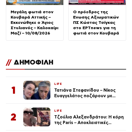
Μεγάλη φωτιά στον
Ο πρόεδρος της
Κουβαρά Αττικής –
Ένωσης Αξιωματικών
Εκκενώθηκε ο Άγιος
ΠΣ Κώστας Τσίγκας
Στυλιανός – Καλοκαίρι
στο ΕΡΤnews για τη
Μαζί – 10/08/2026
φωτιά στον Κουβαρά
//
ΔΗΜΟΦΙΛΗ
LIFE
1
Τατιάνα Στεφανίδου – Νίκος
Ευαγγελάτος ποζάρουν με
μαγιό σε παραλία στην
Κεφαλονιά
LIFE
2
Τζούλια Αλεξανδράτου: Η κόρη
της Paris – Αποκλειστικές
φωτογραφίες