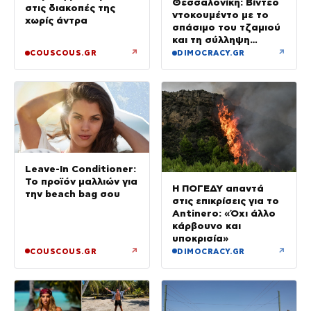
Θεσσαλονίκη: Βίντεο
στις διακοπές της
ντοκουμέντο με το
χωρίς άντρα
σπάσιμο του τζαμιού
και τη σύλληψη
37χρονου με
↗
↗
COUSCOUS.GR
DIMOCRACY.GR
κλεμμένο Ι.Χ.
Leave-In Conditioner:
Το προϊόν μαλλιών για
Η ΠΟΓΕΔΥ απαντά
την beach bag σου
στις επικρίσεις για το
Antinero: «Όχι άλλο
κάρβουνο και
υποκρισία»
↗
↗
COUSCOUS.GR
DIMOCRACY.GR