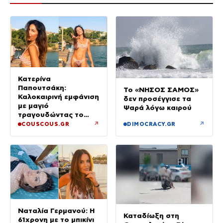
Κατερίνα
Παπουτσάκη:
Το «ΝΗΣΟΣ ΣΑΜΟΣ»
Καλοκαιρινή εμφάνιση
δεν προσέγγισε τα
με μαγιό
Ψαρά λόγω καιρού
τραγουδώντας το
«Καλοκαιρινά
↗
↗
COUSCOUS.GR
DIMOCRACY.GR
Ραντεβού»
Ναταλία Γερμανού: Η
Καταδίωξη στη
61χρονη με το μπικίνι