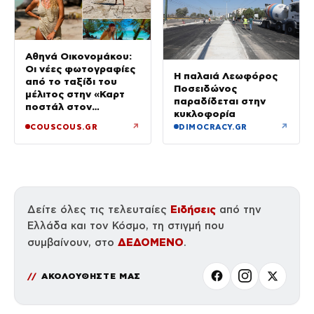
Αθηνά Οικονομάκου:
Οι νέες φωτογραφίες
Η παλαιά Λεωφόρος
από το ταξίδι του
Ποσειδώνος
μέλιτος στην «Καρτ
παραδίδεται στην
ποστάλ στον
κυκλοφορία
παράδεισο»
↗
↗
COUSCOUS.GR
DIMOCRACY.GR
Ειδήσεις
Δείτε όλες τις τελευταίες
από την
Ελλάδα και τον Κόσμο, τη στιγμή που
ΔΕΔΟΜΕΝΟ
συμβαίνουν, στο
.
ΑΚΟΛΟΥΘΗΣΤΕ ΜΑΣ