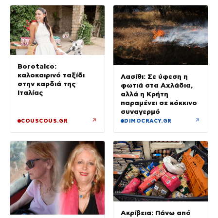
Borotalco:
καλοκαιρινό ταξίδι
Λασίθι: Σε ύφεση η
στην καρδιά της
φωτιά στα Αχλάδια,
Ιταλίας
αλλά η Κρήτη
παραμένει σε κόκκινο
συναγερμό
↗
↗
COUSCOUS.GR
DIMOCRACY.GR
Ακρίβεια: Πάνω από