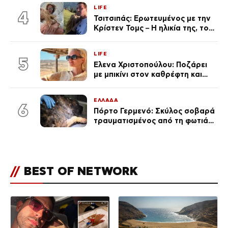
γκαράζ του ξεπέρασε τα 20,7
LIFE
εκ. likes
4
Τσιτσιπάς: Ερωτευμένος με την
Κρίστεν Τομς – Η ηλικία της, το
άγνωστο παρελθόν της και το
μεγάλο της πάθος
LIFE
5
Έλενα Χριστοπούλου: Ποζάρει
με μπικίνι στον καθρέφτη και
εντυπωσιάζει – «Χάνουμε
τουλάχιστον 25 κιλά η
ΕΛΛΑΔΑ
καθεμία…» (Βίντεο)
6
Πόρτο Γερμενό: Σκύλος σοβαρά
τραυματισμένος από τη φωτιά
επέστρεψε στο σπίτι που τον
φρόντιζαν
//
BEST OF NETWORK