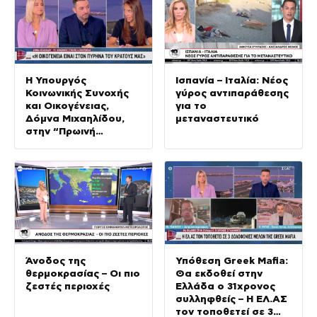
Η Υπουργός
Ισπανία – Ιταλία: Νέος
Κοινωνικής Συνοχής
γύρος αντιπαράθεσης
και Οικογένειας,
για το
Δόμνα Μιχαηλίδου,
μεταναστευτικό
στην “Πρωινή
Ενημέρωση”
Άνοδος της
Υπόθεση Greek Mafia:
θερμοκρασίας – Οι πιο
Θα εκδοθεί στην
ζεστές περιοχές
Ελλάδα ο 31χρονος
συλληφθείς – Η ΕΛ.ΑΣ
τον τοποθετεί σε 3