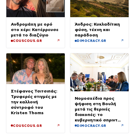
Ανδρομάχη με ορό
Άνδρος: Κυκλαδίτικη
στο χέρι: Κατέρρευσε
φύση, τέχνη και
μετά το διαζύγιο
παράδοση
↗
↗
COUSCOUS.GR
DIMOCRACY.GR
Στέφανος Τσιτσιπάς:
Τρυφερές στιγμές με
Νομοσχέδια προς
την καλλονή
ψήφιση στη Βουλή
σύντροφό του
μετά τις θερινές
Kristen Thoms
διακοπές: το
κυβερνητικό σπριντ
μετά τον
↗
↗
COUSCOUS.GR
DIMOCRACY.GR
Δεκαπενταύγουστο