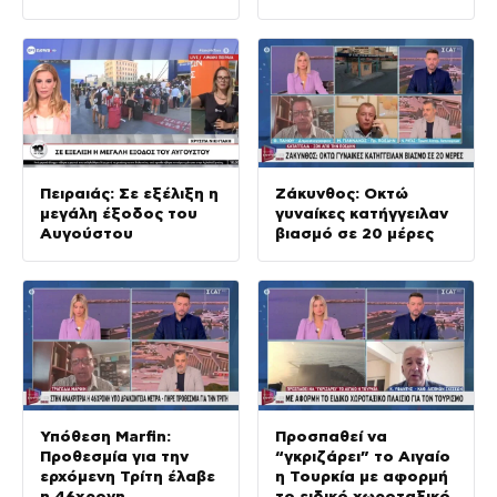
δολοφονίες
Πειραιάς: Σε εξέλιξη η
Ζάκυνθος: Οκτώ
μεγάλη έξοδος του
γυναίκες κατήγγειλαν
Αυγούστου
βιασμό σε 20 μέρες
Υπόθεση Marfin:
Προσπαθεί να
Προθεσμία για την
“γκριζάρει” το Αιγαίο
ερχόμενη Τρίτη έλαβε
η Τουρκία με αφορμή
η 46χρονη
το ειδικό χωροταξικό