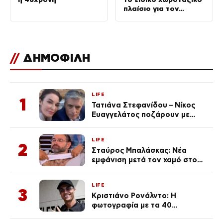
πλαίσιο για τον
τουρισμό
//
ΔΗΜΟΦΙΛΗ
LIFE
1
Τατιάνα Στεφανίδου – Νίκος
Ευαγγελάτος ποζάρουν με
μαγιό σε παραλία στην
Κεφαλονιά
LIFE
2
Σταύρος Μπαλάσκας: Νέα
εμφάνιση μετά τον χαμό στο
«Πρωινό» (Φωτογραφία)
LIFE
3
Κριστιάνο Ρονάλντο: Η
φωτογραφία με τα 40
πανάκριβα αυτοκίνητα στο