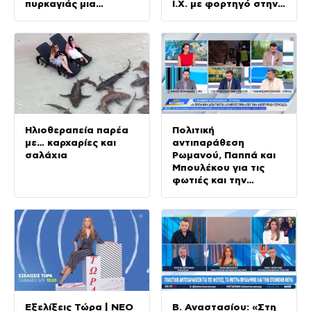
πυρκαγιάς μια
Ι.Χ. με φορτηγό στην
ιδιωτική γεωνήτρια
Εθνική Οδό
63χρονης γυναίκας
Αμφίπολης – Δράμας
Ηλιοθεραπεία παρέα
Πολιτική
με… καρχαρίες και
αντιπαράθεση
σαλάχια
Ρωμανού, Παππά και
Μπουλέκου για τις
φωτιές και την
πρόληψη
Εξελίξεις Τώρα | ΝΕΟ
Β. Αναστασίου: «Στη