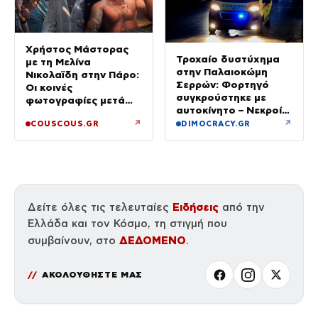
Χρήστος Μάστορας
Τροχαίο δυστύχημα
με τη Μελίνα
στην Παλαιοκώμη
Νικολαϊδη στην Πάρο:
Σερρών: Φορτηγό
Οι κοινές
συγκρούστηκε με
φωτογραφίες μετά
αυτοκίνητο – Νεκροί
τον χωρισμό του και
οι επιβάτες του ΙΧ
↗
↗
COUSCOUS.GR
DIMOCRACY.GR
τη Γαρυφαλιά
Ειδήσεις
Δείτε όλες τις τελευταίες
από την
Ελλάδα και τον Κόσμο, τη στιγμή που
ΔΕΔΟΜΕΝΟ
συμβαίνουν, στο
.
ΑΚΟΛΟΥΘΗΣΤΕ ΜΑΣ