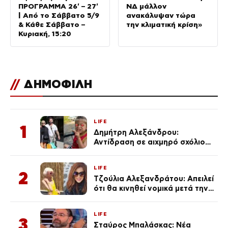
ΠΡΟΓΡΑΜΜΑ 26′ – 27′
ΝΔ μάλλον
| Από το Σάββατο 5/9
ανακάλυψαν τώρα
& Κάθε Σάββατο –
την κλιματική κρίση»
Κυριακή, 15:20
//
ΔΗΜΟΦΙΛΗ
LIFE
1
Δημήτρη Αλεξάνδρου:
Αντίδραση σε αιχμηρό σχόλιο
για την Τούνη με αφορμή το
μεγάλωμα του Πάρη
LIFE
2
Τζούλια Αλεξανδράτου: Απειλεί
ότι θα κινηθεί νομικά μετά την
ανάρτηση της Δημουλίδου
LIFE
3
Σταύρος Μπαλάσκας: Νέα