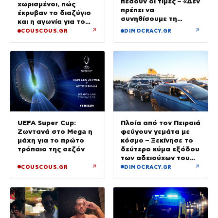
πέσουν οι τιμές – «Δεν
χωρισμένοι, πώς
πρέπει να
έκρυβαν το διαζύγιο
συνηθίσουμε τη
και η αγωνία για το
βενζίνη στα 2 ευρώ»
παιδί
↗
↗
COUSCOUS.GR
DIMOCRACY.GR
UEFA Super Cup:
Πλοία από τον Πειραιά
Ζωντανά στο Mega η
φεύγουν γεμάτα με
μάχη για το πρώτο
κόσμο – Ξεκίνησε το
τρόπαιο της σεζόν
δεύτερο κύμα εξόδου
των αδειούχων του
Αυγούστου
↗
↗
COUSCOUS.GR
DIMOCRACY.GR