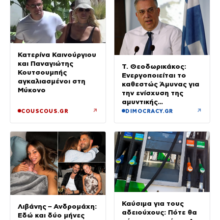
Κατερίνα Καινούργιου
και Παναγιώτης
Τ. Θεοδωρικάκος:
Κουτσουμπής
Ενεργοποιείται το
αγκαλιασμένοι στη
καθεστώς Άμυνας για
Μύκονο
την ενίσχυση της
αμυντικής
βιομηχανίας
↗
↗
COUSCOUS.GR
DIMOCRACY.GR
Καύσιμα για τους
Λιβάνης – Ανδρομάχη:
αδειούχους: Πότε θα
Εδώ και δύο μήνες