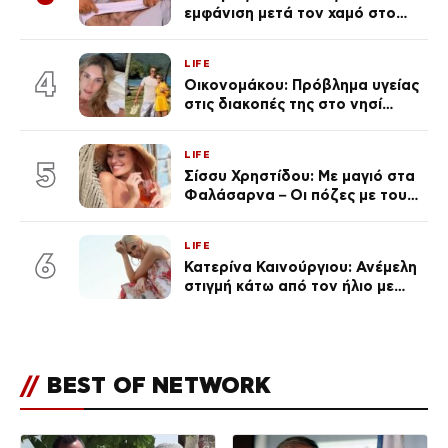
εμφάνιση μετά τον χαμό στο
«Πρωινό» (Φωτογραφία)
LIFE
4
Οικονομάκου: Πρόβλημα υγείας
στις διακοπές της στο νησί
Μπόρα Μπόρα – «Έσκασε όλη η
κούραση του χειμώνα»
LIFE
5
Σίσσυ Χρηστίδου: Με μαγιό στα
Φαλάσαρνα – Οι πόζες με τους
διάσημους φίλους της
(φωτογραφίες & βίντεο)
LIFE
6
Κατερίνα Καινούργιου: Ανέμελη
στιγμή κάτω από τον ήλιο με
τους followers της
(φωτογραφία)
//
BEST OF NETWORK