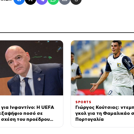
SPORTS
 για Ινφαντίνο: Η UEFA
Γιώργος Κούτσιας: ντεμ
εξαψήφιο ποσό σε
γκολ για τη Φαμαλικάο 
 σχέση του προέδρου
Πορτογαλία