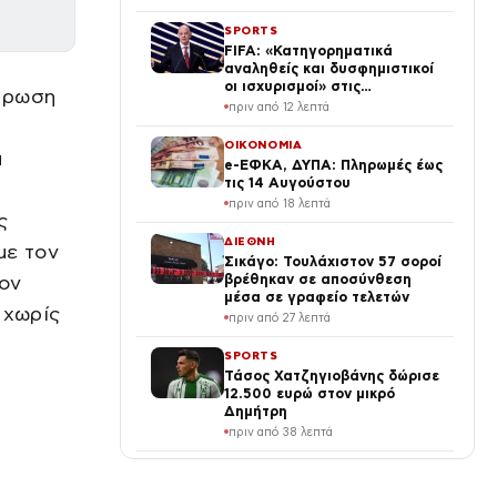
την είδε νύφη
SPORTS
FIFA: «Κατηγορηματικά
αναληθείς και δυσφημιστικοί
οι ισχυρισμοί» στις
λήρωση
καταγγελίες για Ινφαντίνο
πριν από 12 λεπτά
ΟΙΚΟΝΟΜΙΑ
α
e-ΕΦΚΑ, ΔΥΠΑ: Πληρωμές έως
τις 14 Αυγούστου
πριν από 18 λεπτά
ς
ΔΙΕΘΝΗ
με τον
Σικάγο: Τουλάχιστον 57 σοροί
τον
βρέθηκαν σε αποσύνθεση
μέσα σε γραφείο τελετών
 χωρίς
πριν από 27 λεπτά
SPORTS
Τάσος Χατζηγιοβάνης δώρισε
12.500 ευρώ στον μικρό
Δημήτρη
πριν από 38 λεπτά
ΔΙΕΘΝΗ
Συνετρίβη ελικόπτερο στις