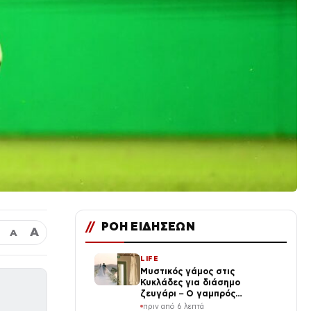
//
ΡΟΗ ΕΙΔΗΣΕΩΝ
Α
Α
LIFE
Μυστικός γάμος στις
Κυκλάδες για διάσημο
ζευγάρι – Ο γαμπρός
ξέσπασε σε κλάματα μόλις
πριν από 6 λεπτά