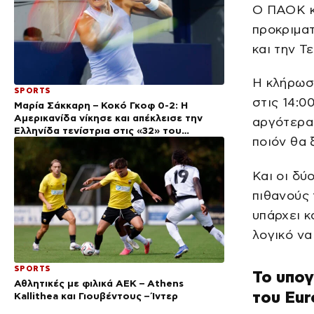
Ο ΠΑΟΚ κ
προκριματ
και την Τ
Η κλήρωσ
SPORTS
στις 14:0
Μαρία Σάκκαρη – Κοκό Γκοφ 0-2: Η
Αμερικανίδα νίκησε και απέκλεισε την
αργότερα 
Ελληνίδα τενίστρια στις «32» του
ποιόν θα 
Τορόντο
Και οι δύ
πιθανούς 
υπάρχει κ
λογικό να
SPORTS
Το υπογ
Αθλητικές με φιλικά ΑΕΚ – Athens
του Eu
Kallithea και Γιουβέντους – Ίντερ