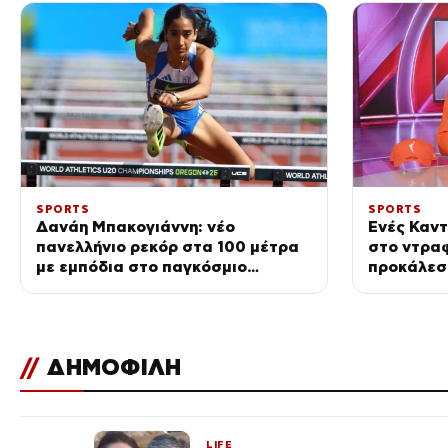
SPORTS
SPORTS
Δανάη Μπακογιάννη: νέο
Ενές Καν
πανελλήνιο ρεκόρ στα 100 μέτρα
στο ντρα
με εμπόδια στο παγκόσμιο
προκάλεσε
πρωτάθλημα Κ20
//
ΔΗΜΟΦΙΛΗ
LIFE