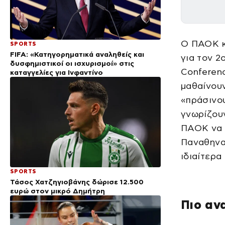
Ο ΠΑΟΚ κ
SPORTS
FIFA: «Κατηγορηματικά αναληθείς και
για τον 2
δυσφημιστικοί οι ισχυρισμοί» στις
Conferen
καταγγελίες για Ινφαντίνο
μαθαίνουν
«πράσινου
γνωρίζουν
ΠΑΟΚ να έ
Παναθηναϊ
ιδιαίτερα
SPORTS
Τάσος Χατζηγιοβάνης δώρισε 12.500
ευρώ στον μικρό Δημήτρη
Πιο αν