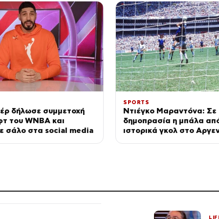
SPORTS
τέρ δήλωσε συμμετοχή
Ντιέγκο Μαραντόνα: Σε
φτ του WNBA και
δημοπρασία η μπάλα από
 σάλο στα social media
ιστορικά γκολ στο Αργεν
Αγγλία
LIF