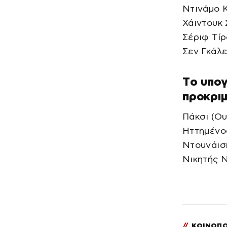
Ντινάμο Κ
Χάιντουκ 
Σέριφ Τίρ
Σεν Γκάλε
Tο υπο
προκριμ
Πάκσι (Ου
Ηττημένος
Ντουνάισ
Νικητής Ν
//
ΚΟΙΝΟΠΟ