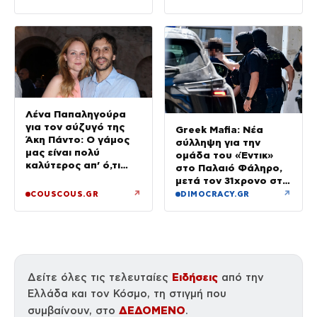
Λένα Παπαληγούρα
για τον σύζυγό της
Greek Mafia: Νέα
Άκη Πάντο: Ο γάμος
σύλληψη για την
μας είναι πολύ
ομάδα του «Έντικ»
καλύτερος απ’ ό,τι
στο Παλαιό Φάληρο,
είχα φανταστεί
μετά τον 31χρονο στη
Γερμανία
↗
↗
COUSCOUS.GR
DIMOCRACY.GR
Ειδήσεις
Δείτε όλες τις τελευταίες
από την
Ελλάδα και τον Κόσμο, τη στιγμή που
ΔΕΔΟΜΕΝΟ
συμβαίνουν, στο
.