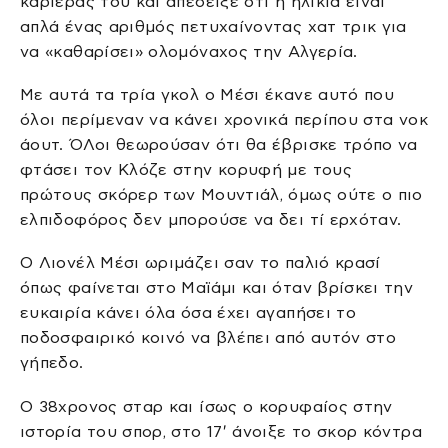
καριέρας του και απέδειξε ότι η ηλικία είναι
απλά ένας αριθμός πετυχαίνοντας χατ τρικ για
να «καθαρίσει» ολομόναχος την Αλγερία.
Με αυτά τα τρία γκολ ο Μέσι έκανε αυτό που
όλοι περίμεναν να κάνει χρονικά περίπου στα νοκ
άουτ. ΌΛοι θεωρούσαν ότι θα έβρισκε τρόπο να
φτάσει τον Κλόζε στην κορυφή με τους
πρώτους σκόρερ των Μουντιάλ, όμως ούτε ο πιο
ελπιδοφόρος δεν μπορούσε να δει τί ερχόταν.
Ο Λιονέλ Μέσι ωριμάζει σαν το παλιό κρασί
όπως φαίνεται στο Μαϊάμι και όταν βρίσκει την
ευκαιρία κάνει όλα όσα έχει αγαπήσει το
ποδοσφαιρικό κοινό να βλέπει από αυτόν στο
γήπεδο.
Ο 38χρονος σταρ και ίσως ο κορυφαίος στην
ιστορία του σπορ, στο 17′ άνοιξε το σκορ κόντρα