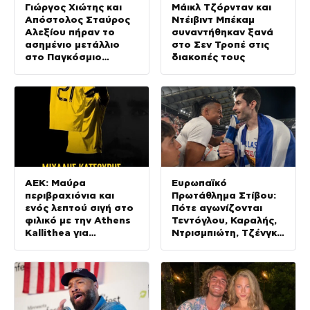
Γιώργος Χιώτης και
Μάικλ Τζόρνταν και
Απόστολος Σταύρος
Ντέιβιντ Μπέκαμ
Αλεξίου πήραν το
συναντήθηκαν ξανά
ασημένιο μετάλλιο
στο Σεν Τροπέ στις
στο Παγκόσμιο
διακοπές τους
Πρωτάθλημα
κωπηλασίας Εφήβων –
Νεανίδων
ΑΕΚ: Μαύρα
Ευρωπαϊκό
περιβραχιόνια και
Πρωτάθλημα Στίβου:
ενός λεπτού σιγή στο
Πότε αγωνίζονται
φιλικό με την Athens
Τεντόγλου, Καραλής,
Kallithea για
Ντρισμπιώτη, Τζένγκο
Κατσούρη και Λιάκα
και οι υπόλοιποι
Έλληνες αθλητές