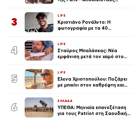
φωτογραφίες
LIFE
3
Κριστιάνο Ρονάλντο: Η
φωτογραφία με τα 40
πανάκριβα αυτοκίνητα στο
γκαράζ του ξεπέρασε τα 20,7
LIFE
εκ. likes
4
Σταύρος Μπαλάσκας: Νέα
εμφάνιση μετά τον χαμό στο
«Πρωινό» (Φωτογραφία)
LIFE
5
Έλενα Χριστοπούλου: Ποζάρει
με μπικίνι στον καθρέφτη και
εντυπωσιάζει – «Χάνουμε
τουλάχιστον 25 κιλά η
ΕΛΛΑΔΑ
καθεμία…» (Βίντεο)
6
ΥΠΕΘΑ: Μηνιαία επανεξέταση
για τους Patriot στη Σαουδική
Αραβία