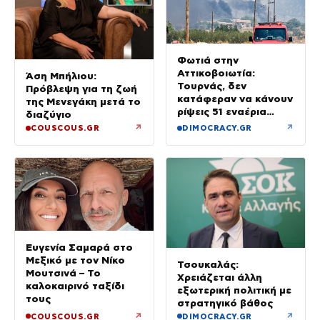
Φωτιά στην
Αττικοβοιωτία:
Άση Μπήλιου:
Τουρνάς, δεν
Πρόβλεψη για τη ζωή
κατάφεραν να κάνουν
της Μενεγάκη μετά το
ρίψεις 51 εναέρια
διαζύγιο
μέσα
↗
↗
COUSCOUS.GR
DIMOCRACY.GR
Ευγενία Σαμαρά στο
Μεξικό με τον Νίκο
Τσουκαλάς:
Μουτσινά – Το
Χρειάζεται άλλη
καλοκαιρινό ταξίδι
εξωτερική πολιτική με
τους
στρατηγικό βάθος
↗
↗
COUSCOUS.GR
DIMOCRACY.GR