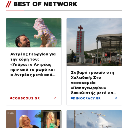
//
BEST OF NETWORK
Αντρέας Γεωργίου για
την κόρη του:
«Υπάρχει ο Αντρέας
πριν από το μωρό και
Σοβαρό τροχαίο στη
ο Αντρέας μετά από
Χαλκιδική: Στο
αυτό – Έθεσα άλλες
νοσοκομείο
προτεραιότητες»
«Παπαγεωργίου»
δικυκλιστής μετά από
σύγκρουση
↗
↗
COUSCOUS.GR
DIMOCRACY.GR