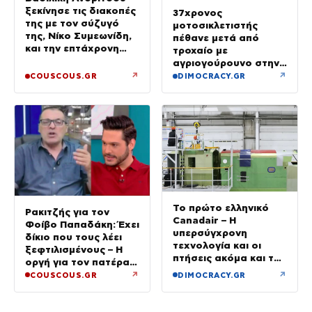
ξεκίνησε τις διακοπές
37χρονος
της με τον σύζυγό
μοτοσικλετιστής
της, Νίκο Συμεωνίδη,
πέθανε μετά από
και την επτάχρονη
τροχαίο με
κόρη τους
αγριογούρουνο στην
Εύβοια
↗
↗
COUSCOUS.GR
DIMOCRACY.GR
Το πρώτο ελληνικό
Ρακιτζής για τον
Canadair – Η
Φοίβο Παπαδάκη: Έχει
υπερσύγχρονη
δίκιο που τους λέει
τεχνολογία και οι
ξεφτιλισμένους – Η
πτήσεις ακόμα και τη
οργή για τον πατέρα
νύχτα – βίντεο
του
↗
↗
COUSCOUS.GR
DIMOCRACY.GR