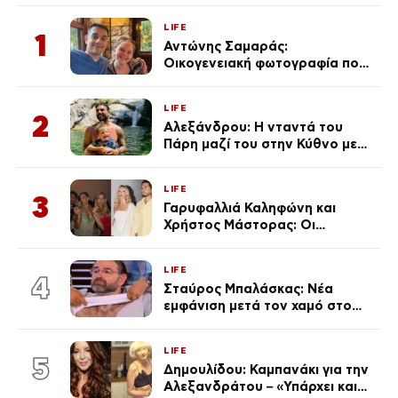
LIFE
1
Αντώνης Σαμαράς:
Οικογενειακή φωτογραφία που
ανάρτησε ο γιος του λίγο πριν
από την επέτειο θανάτου της
LIFE
Λένας
2
Αλεξάνδρου: Η νταντά του
Πάρη μαζί του στην Κύθνο με
τον μικρό και την Ελληνίδου
(Φωτογραφίες)
LIFE
3
Γαρυφαλλιά Καληφώνη και
Χρήστος Μάστορας: Οι
χωριστές διακοπές και η
επέτειος που φέτος πέρασε
LIFE
απαρατήρητη
4
Σταύρος Μπαλάσκας: Νέα
εμφάνιση μετά τον χαμό στο
«Πρωινό» (Φωτογραφία)
LIFE
5
Δημουλίδου: Καμπανάκι για την
Αλεξανδράτου – «Υπάρχει και