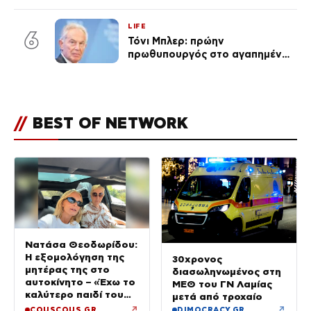
ένα μικρό παιδί πίσω που
χρειάζεται τη μάνα του»
LIFE
6
Τόνι Μπλερ: πρώην
πρωθυπουργός στο αγαπημένο
του Πόρτο Χέλι
//
BEST OF NETWORK
Νατάσα Θεοδωρίδου:
Η εξομολόγηση της
30χρονος
μητέρας της στο
διασωληνωμένος στη
αυτοκίνητο – «Έχω το
ΜΕΘ του ΓΝ Λαμίας
καλύτερο παιδί του
μετά από τροχαίο
κόσμου»
↗
↗
COUSCOUS.GR
DIMOCRACY.GR