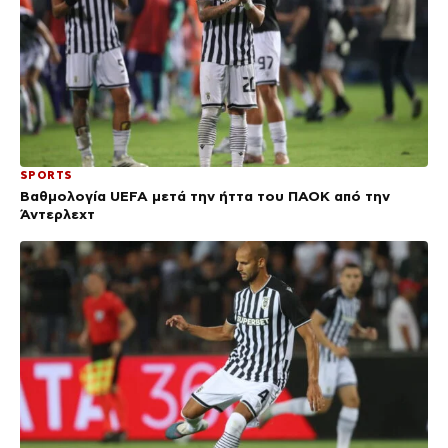
SPORTS
Βαθμολογία UEFA μετά την ήττα του ΠΑΟΚ από την
Άντερλεχτ