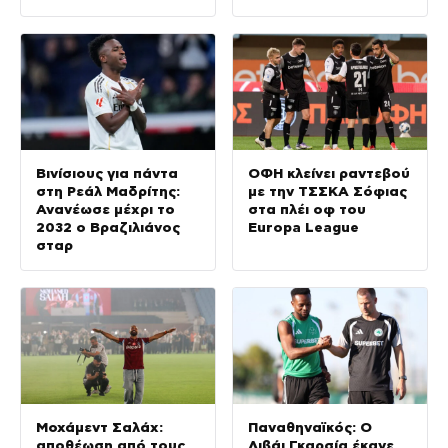
Βινίσιους για πάντα
ΟΦΗ κλείνει ραντεβού
στη Ρεάλ Μαδρίτης:
με την ΤΣΣΚΑ Σόφιας
Ανανέωσε μέχρι το
στα πλέι οφ του
2032 ο Βραζιλιάνος
Europa League
σταρ
Μοχάμεντ Σαλάχ:
Παναθηναϊκός: Ο
αποθέωση από τους
Λιβάι Γκαρσία έκανε