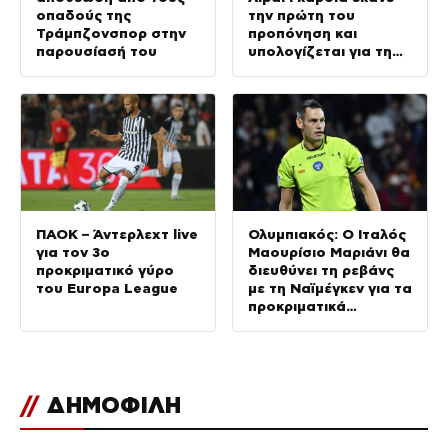
οπαδούς της
την πρώτη του
Τράμπζονσπορ στην
προπόνηση και
παρουσίασή του
υπολογίζεται για τη
ρεβάνς με την ΤΣΣΚΑ
1948
ΠΑΟΚ – Άντερλεχτ live
Ολυμπιακός: Ο Ιταλός
για τον 3ο
Μαουρίσιο Μαριάνι θα
προκριματικό γύρο
διευθύνει τη ρεβάνς
του Europa League
με τη Ναϊμέγκεν για τα
προκριματικά
Champions League
//
ΔΗΜΟΦΙΛΗ