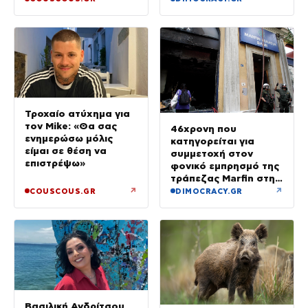
Τροχαίο ατύχημα για
τον Mike: «Θα σας
46χρονη που
ενημερώσω μόλις
κατηγορείται για
είμαι σε θέση να
συμμετοχή στον
επιστρέψω»
φονικό εμπρησμό της
τράπεζας Marfin στην
Αθήνα
↗
↗
COUSCOUS.GR
DIMOCRACY.GR
Βασιλική Ανδρίτσου