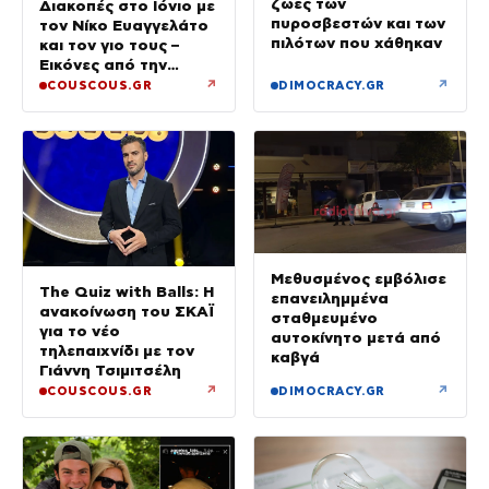
ζωές των
Διακοπές στο Ιόνιο με
πυροσβεστών και των
τον Νίκο Ευαγγελάτο
πιλότων που χάθηκαν
και τον γιο τους –
Εικόνες από την
Κεφαλονιά
↗
↗
COUSCOUS.GR
DIMOCRACY.GR
Μεθυσμένος εμβόλισε
The Quiz with Balls: Η
επανειλημμένα
ανακοίνωση του ΣΚΑΪ
σταθμευμένο
για το νέο
αυτοκίνητο μετά από
τηλεπαιχνίδι με τον
καβγά
Γιάννη Τσιμιτσέλη
↗
↗
COUSCOUS.GR
DIMOCRACY.GR