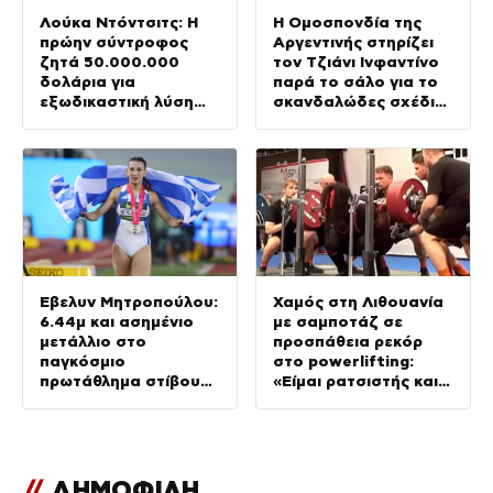
Λούκα Ντόντσιτς: Η
Η Ομοσπονδία της
πρώην σύντροφος
Αργεντινής στηρίζει
ζητά 50.000.000
τον Τζιάνι Ινφαντίνο
δολάρια για
παρά το σάλο για το
εξωδικαστική λύση
σκανδαλώδες σχέδιό
της επιμέλειας των
του
παιδιών τους
Έβελυν Μητροπούλου:
Χαμός στη Λιθουανία
6.44μ και ασημένιο
με σαμποτάζ σε
μετάλλιο στο
προσπάθεια ρεκόρ
παγκόσμιο
στο powerlifting:
πρωτάθλημα στίβου
«Είμαι ρατσιστής και
Κ20
το έκανα επίτηδες
γιατί σας μισώ»
//
ΔΗΜΟΦΙΛΗ