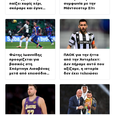
παίζει χωρίς χέρι,
συμφωνία με την
σκόραρε και έγινε
Μάντσεστερ Σίτι
παράδειγμα προς
μίμηση
Φώτης Ιωαννίδης
ΠΑΟΚ για την ήττα
προορίζεται για
από την Άντερλεχτ:
βασικός στη
Δεν πήραμε αυτό που
Σπόρτινγκ Λισαβόνας
αξίζαμε, η ιστορία
μετά από επεισόδιο
δεν έχει τελειώσει
των Μπόρζες –
Σουάρες