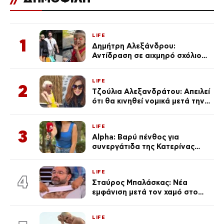
LIFE
1
Δημήτρη Αλεξάνδρου:
Αντίδραση σε αιχμηρό σχόλιο
για την Τούνη με αφορμή το
μεγάλωμα του Πάρη
LIFE
2
Τζούλια Αλεξανδράτου: Απειλεί
ότι θα κινηθεί νομικά μετά την
ανάρτηση της Δημουλίδου
LIFE
3
Alpha: Βαρύ πένθος για
συνεργάτιδα της Κατερίνας
Καινούργιου – «Κουράστηκες
πολύ… Απόψε είσαι στα χέρια
LIFE
του Θεού»
4
Σταύρος Μπαλάσκας: Νέα
εμφάνιση μετά τον χαμό στο
«Πρωινό» (Φωτογραφία)
LIFE