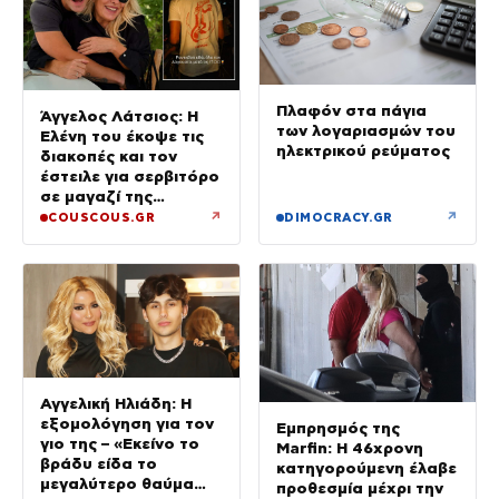
Πλαφόν στα πάγια
Άγγελος Λάτσιος: Η
των λογαριασμών του
Ελένη του έκοψε τις
ηλεκτρικού ρεύματος
διακοπές και τον
έστειλε για σερβιτόρο
σε μαγαζί της
Πεντέλης – Εκεί θα
↗
↗
COUSCOUS.GR
DIMOCRACY.GR
δουλεύει όλο τον
Αύγουστο
Αγγελική Ηλιάδη: Η
εξομολόγηση για τον
Εμπρησμός της
γιο της – «Εκείνο το
Marfin: Η 46χρονη
βράδυ είδα το
κατηγορούμενη έλαβε
μεγαλύτερο θαύμα
προθεσμία μέχρι την