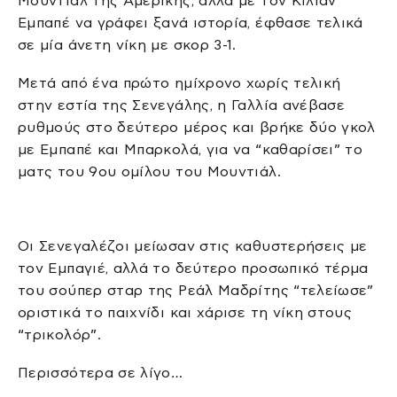
Μουντιάλ της Αμερικής, αλλά με τον Κιλιάν
Εμπαπέ να γράφει ξανά ιστορία, έφθασε τελικά
σε μία άνετη νίκη με σκορ 3-1.
Μετά από ένα πρώτο ημίχρονο χωρίς τελική
στην εστία της Σενεγάλης, η Γαλλία ανέβασε
ρυθμούς στο δεύτερο μέρος και βρήκε δύο γκολ
με Εμπαπέ και Μπαρκολά, για να “καθαρίσει” το
ματς του 9ου ομίλου του Μουντιάλ.
Οι Σενεγαλέζοι μείωσαν στις καθυστερήσεις με
τον Εμπαγιέ, αλλά το δεύτερο προσωπικό τέρμα
του σούπερ σταρ της Ρεάλ Μαδρίτης “τελείωσε”
οριστικά το παιχνίδι και χάρισε τη νίκη στους
“τρικολόρ”.
Περισσότερα σε λίγο…