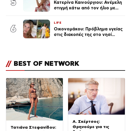
5
Κατερίνα Καινούργιου: Ανέμελη
στιγμή κάτω από τον ήλιο με
τους followers της
(φωτογραφία)
LIFE
6
Οικονομάκου: Πρόβλημα υγείας
στις διακοπές της στο νησί
Μπόρα Μπόρα – «Έσκασε όλη η
κούραση του χειμώνα»
//
BEST OF NETWORK
Α. Σκέρτσος:
Θρηνούμε για τις
Τατιάνα Στεφανίδου: