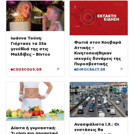
Ιωάννα Τούνη:
Φωτιά στον Κουβαρά
Γιόρτασε τα 33α
Αττικής –
γενέθλιά της στις
Κινητοποιήθηκαν
Μαλδίβες – Βίντεο
ισχυρές δυνάμεις της
Πυροσβεστικής
↗
↗
COUSCOUS.GR
DIMOCRACY.GR
Ανασφάλιστα Ι.Χ.: Οι
Δίαιτα ή γυμναστική:
ενστάσεις θα
Τι είναι πιο σημαντικό