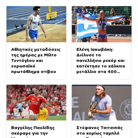
Αθλητικές μεταδόσεις
Ελένη Ιακωβάκη:
της ημέρας με Μίλτο
Διέλυσε το
Τεντόγλου και
πανελλήνιο ρεκόρ και
ευρωπαϊκό
κατέκτησε το χάλκινο
πρωτάθλημα στίβου
μετάλλιο στα 400
μέτρα με εμπόδια στο
παγκόσμιο
πρωτάθλημα Κ20
Βαγγέλης Παυλίδης
Στέφανος Τσιτσιπάς
σκόραρε για την
στο κυρίως ταμπλό