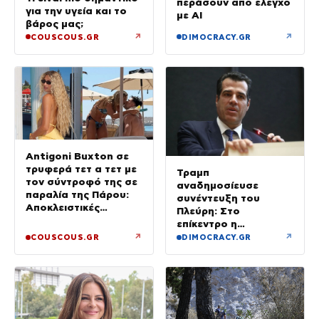
περάσουν από έλεγχο
για την υγεία και το
με AI
βάρος μας;
↗
↗
COUSCOUS.GR
DIMOCRACY.GR
Antigoni Buxton σε
τρυφερά τετ α τετ με
Τραμπ
τον σύντροφό της σε
αναδημοσίευσε
παραλία της Πάρου:
συνέντευξη του
Αποκλειστικές
Πλεύρη: Στο
φωτογραφίες
επίκεντρο η
μεταναστευτική
↗
↗
COUSCOUS.GR
DIMOCRACY.GR
πολιτική της Ελλάδας