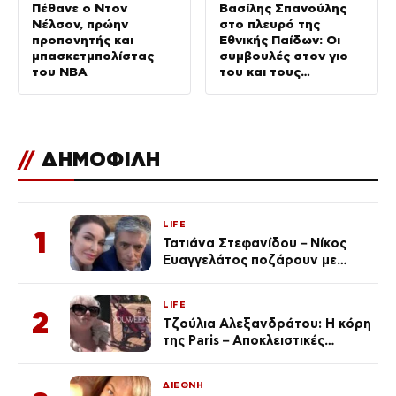
Πέθανε ο Ντον
Βασίλης Σπανούλης
Νέλσον, πρώην
στο πλευρό της
προπονητής και
Εθνικής Παίδων: Οι
μπασκετμπολίστας
συμβουλές στον γιο
του NBA
του και τους
συμπαίκτες του
//
ΔΗΜΟΦΙΛΗ
LIFE
1
Τατιάνα Στεφανίδου – Νίκος
Ευαγγελάτος ποζάρουν με
μαγιό σε παραλία στην
Κεφαλονιά
LIFE
2
Τζούλια Αλεξανδράτου: Η κόρη
της Paris – Αποκλειστικές
φωτογραφίες
ΔΙΕΘΝΗ