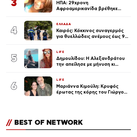
3
ΗΠΑ: 29χρονη
Αφροαμερικανίδα βρέθηκε
απαγχονισμένη σε δέντρο στον
Μισισιπή
ΕΛΛΑΔΑ
4
Καιρός: Κόκκινος συναγερμός
για θυελλώδεις ανέμους έως 9
μποφόρ – Οι περιοχές που
ανησυχούν τους ειδικούς
LIFE
5
Δημουλίδου: Η Αλεξανδράτου
την απείλησε με μήνυση κι
εκείνη απαντά – «Δεν σε
αναγνώρισα, όταν κατάλαβα
LIFE
ποια είσαι σοκαρίστικα»
6
Μαριάννα Κιμούλη: Κρυφός
έρωτας της κόρης του Γιώργου,
είναι μαζί 4 χρόνια,
φωτογραφίες του
//
BEST OF NETWORK