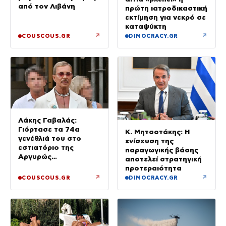
από τον Λιβάνη
πρώτη ιατροδικαστική
εκτίμηση για νεκρό σε
καταψύκτη
↗
↗
COUSCOUS.GR
DIMOCRACY.GR
Λάκης Γαβαλάς:
Γιόρτασε τα 74α
Κ. Μητσοτάκης: Η
γενέθλιά του στο
ενίσχυση της
εστιατόριο της
παραγωγικής βάσης
Αργυρώς
αποτελεί στρατηγική
Μπαρμπαρίγου με
προτεραιότητα
αγαπημένους φίλους
↗
↗
COUSCOUS.GR
DIMOCRACY.GR