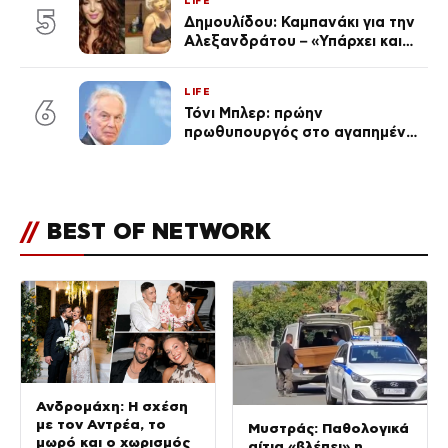
LIFE
5
Δημουλίδου: Καμπανάκι για την
Αλεξανδράτου – «Υπάρχει και
ένα μικρό παιδί πίσω που
χρειάζεται τη μάνα του»
LIFE
6
Τόνι Μπλερ: πρώην
πρωθυπουργός στο αγαπημένο
του Πόρτο Χέλι
//
BEST OF NETWORK
Ανδρομάχη: Η σχέση
με τον Αντρέα, το
Μυστράς: Παθολογικά
μωρό και ο χωρισμός
αίτια «βλέπει» η