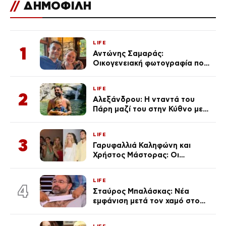
//
ΔΗΜΟΦΙΛΗ
LIFE
1
Αντώνης Σαμαράς:
Οικογενειακή φωτογραφία που
ανάρτησε ο γιος του λίγο πριν
από την επέτειο θανάτου της
LIFE
Λένας
2
Αλεξάνδρου: Η νταντά του
Πάρη μαζί του στην Κύθνο με
τον μικρό και την Ελληνίδου
(Φωτογραφίες)
LIFE
3
Γαρυφαλλιά Καληφώνη και
Χρήστος Μάστορας: Οι
χωριστές διακοπές και η
επέτειος που φέτος πέρασε
LIFE
απαρατήρητη
4
Σταύρος Μπαλάσκας: Νέα
εμφάνιση μετά τον χαμό στο
«Πρωινό» (Φωτογραφία)