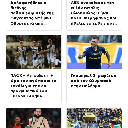
Δολοφονήθηκε ο
ΑΕΚ ανακοίνωσε τον
διεθνής
Μιλάν Βιτάλις –
ποδοσφαιριστής της
Ηλιόπουλος: Είμαι
Ουγκάντας Ντέιβιντ
πολύ υπερήφανος που
Οβόρι μετά από
ήθελες να έρθεις μόνο
επίθεση ληστών
σε εμάς
ΠΑΟΚ – Άντερλεχτ: Η
Γκάμπριελ Στρεφέτσα
ώρα του αγώνα και το
από τον Ολυμπιακό
κανάλι για τον 3ο
στην Παλέρμο
προκριματικό του
Europa League