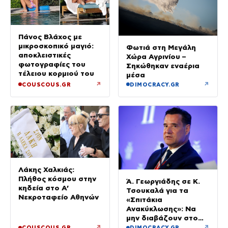
Πάνος Βλάχος με
μικροσκοπικό μαγιό:
Φωτιά στη Μεγάλη
αποκλειστικές
Χώρα Αγρινίου –
φωτογραφίες του
Σηκώθηκαν εναέρια
τέλειου κορμιού του
μέσα
↗
↗
COUSCOUS.GR
DIMOCRACY.GR
Λάκης Χαλκιάς:
Πλήθος κόσμου στην
Ά. Γεωργιάδης σε Κ.
κηδεία στο Α’
Τσουκαλά για τα
Νεκροταφείο Αθηνών
«Σπιτάκια
Ανακύκλωσης»: Να
μην διαβάζουν στο
ΠΑΣΟΚ μόνο όσα
↗
↗
COUSCOUS.GR
DIMOCRACY.GR