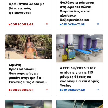
Θαλάσσια ρύπανση
Αρωματικά λάδια με
στη Δραπετσώνα:
βότανα: πώς
Χειροπέδες στον
φτιάχνονται
πλοίαρχο
δεξαμενόπλοιου
↗
↗
COUSCOUS.GR
DIMOCRACY.GR
Σιμώνη
ΑΣΕΠ 6Κ/2026: 1.102
Χριστοδούλου:
αιτήσεις για τις 315
Φωτογραφίες με
μόνιμες θέσεις σε
μπικίνι στην Ίμπιζα –
νοσοκομεία και δομές
Συνεχίζει τις διακοπές
Υγείας
της με τον σύζυγό
↗
↗
COUSCOUS.GR
DIMOCRACY.GR
της, Αντρέα Γεωργίου