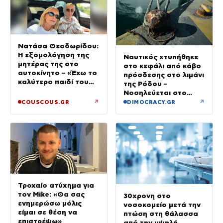
Νατάσα Θεοδωρίδου:
Η εξομολόγηση της
Ναυτικός χτυπήθηκε
μητέρας της στο
στο κεφάλι από κάβο
αυτοκίνητο – «Έχω το
πρόσδεσης στο λιμάνι
καλύτερο παιδί του
της Ρόδου –
κόσμου»
Νοσηλεύεται στο
νοσοκομείο
↗
↗
COUSCOUS.GR
DIMOCRACY.GR
Τροχαίο ατύχημα για
τον Mike: «Θα σας
30χρονη στο
ενημερώσω μόλις
νοσοκομείο μετά την
είμαι σε θέση να
πτώση στη θάλασσα
επιστρέψω»
από την υψηλή