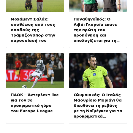
Μοχάμεντ Σαλάχ:
Παναθηναϊκός: Ο
αποθέωση από τους
Λιβάι Γκαρσία έκανε
οπαδούς της
την πρώτη του
Τράμπζονσπορ στην
προπόνηση και
παρουσίασή του
υπολογίζεται για τη
ρεβάνς με την ΤΣΣΚΑ
1948
ΠΑΟΚ – Άντερλεχτ live
Ολυμπιακός: Ο Ιταλός
για τον 3ο
Μαουρίσιο Μαριάνι θα
προκριματικό γύρο
διευθύνει τη ρεβάνς
του Europa League
με τη Ναϊμέγκεν για τα
προκριματικά
Champions League