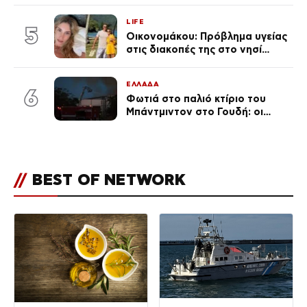
LIFE
5
Οικονομάκου: Πρόβλημα υγείας
στις διακοπές της στο νησί
Μπόρα Μπόρα – «Έσκασε όλη η
κούραση του χειμώνα»
ΕΛΛΑΔΑ
6
Φωτιά στο παλιό κτίριο του
Μπάντμιντον στο Γουδή: οι
δικηγόροι των κατηγορουμένων
λένε «Η δικογραφία περιέχει
πλήθος ελλείψεων και σοβαρών
κενών»
//
BEST OF NETWORK