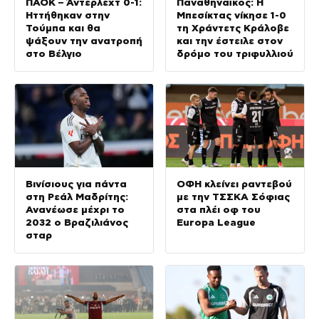
ΠΑΟΚ – Άντερλεχτ 0-1:
Παναθηναϊκός: Η
Ηττήθηκαν στην
Μπεσίκτας νίκησε 1-0
Τούμπα και θα
τη Χράντετς Κράλοβε
ψάξουν την ανατροπή
και την έστειλε στον
στο Βέλγιο
δρόμο του τριφυλλιού
Βινίσιους για πάντα
ΟΦΗ κλείνει ραντεβού
στη Ρεάλ Μαδρίτης:
με την ΤΣΣΚΑ Σόφιας
Ανανέωσε μέχρι το
στα πλέι οφ του
2032 ο Βραζιλιάνος
Europa League
σταρ