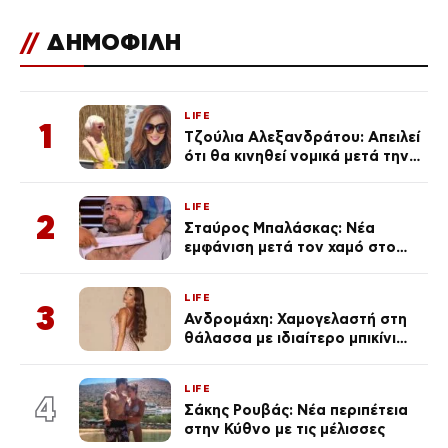
//
ΔΗΜΟΦΙΛΗ
LIFE
1
Τζούλια Αλεξανδράτου: Απειλεί
ότι θα κινηθεί νομικά μετά την
ανάρτηση της Δημουλίδου
LIFE
2
Σταύρος Μπαλάσκας: Νέα
εμφάνιση μετά τον χαμό στο
«Πρωινό» (Φωτογραφία)
LIFE
3
Ανδρομάχη: Χαμογελαστή στη
θάλασσα με ιδιαίτερο μπικίνι
μετά τον χωρισμό της
(φωτογραφία)
LIFE
4
Σάκης Ρουβάς: Νέα περιπέτεια
στην Κύθνο με τις μέλισσες