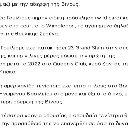
μαζί με την αδερφή της Βίνους.
ς Γουίλιαμς πήραν ειδική πρόσκληση (wild card) κα
ουν στα court στο Wimbledon, το αγαπημένο δηλα
m της θρυλικής Σερένα.
Γουίλιαμς έχει κατακτήσει 23 Grand Slam στην σπ
ης, και πριν λίγες μέρες έδωσε την πρώτη της
η μετά το 2022 στο Queen’s Club, κερδίζοντας τη
Μπόκο.
 αμερικανίδα τενίστρια έχει επτά τίτλους στο Gr
Ηνωμένου Βασιλείου στο μονό και έξι στο διπλό, μ
τερη αδερφή της Βίνους.
τέσσερα χρόνια απουσίας η σπουδαία τενίστρια 
 την προσπάθειά της να επανέρθει σε όσο το δυν