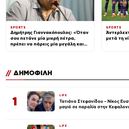
SPORTS
SPORTS
Δημήτρης Γιαννακόπουλος: «Όταν
Άντερλεχτ
σου πετάνε μία μικρή πέτρα,
μετά τη ν
πρέπει να πάρεις μία μεγάλη και
να τους καταστρέψεις»
//
ΔΗΜΟΦΙΛΗ
LIFE
1
Τατιάνα Στεφανίδου – Νίκος Ευ
μαγιό σε παραλία στην Κεφαλον
LIFE