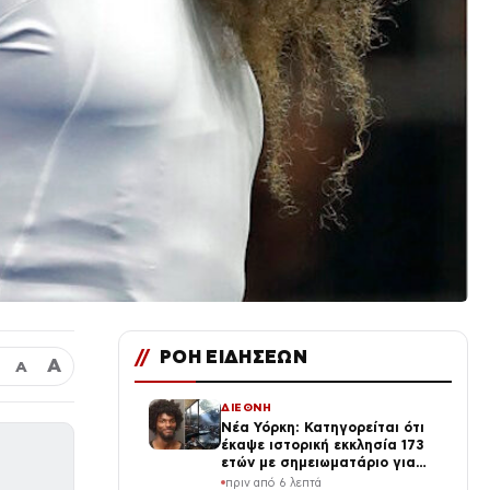
//
ΡΟΗ ΕΙΔΗΣΕΩΝ
Α
Α
ΔΙΕΘΝΗ
Νέα Υόρκη: Κατηγορείται ότι
έκαψε ιστορική εκκλησία 173
ετών με σημειωματάριο για
δολοφονίες και βία
πριν από 6 λεπτά