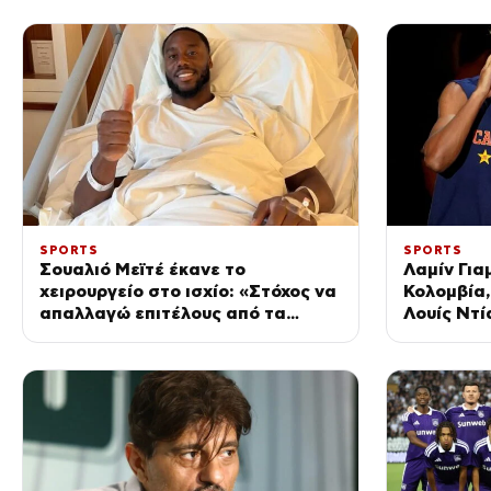
SPORTS
SPORTS
Σουαλιό Μεϊτέ έκανε το
Λαμίν Για
χειρουργείο στο ισχίο: «Στόχος να
Κολομβία,
απαλλαγώ επιτέλους από τα
Λουίς Ντί
προβλήματα»
τον κόσμ