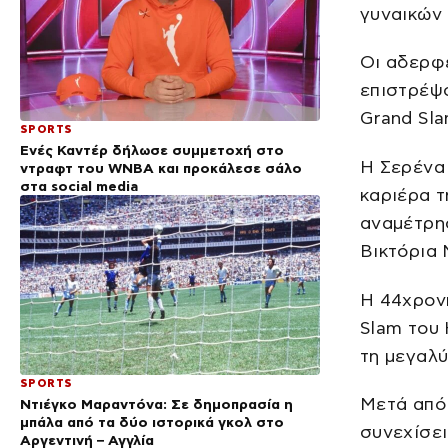
γυναικών 
Οι αδερφέ
επιστρέψ
Grand Sla
SPORTS
Ενές Καντέρ δήλωσε συμμετοχή στο
Η Σερένα 
ντραφτ του WNBA και προκάλεσε σάλο
στα social media
καριέρα τ
αναμέτρησ
Βικτόρια 
Η 44χρονη
Slam του 
τη μεγαλύ
SPORTS
Μετά από 
Ντιέγκο Μαραντόνα: Σε δημοπρασία η
μπάλα από τα δύο ιστορικά γκολ στο
συνεχίσει
Αργεντινή – Αγγλία