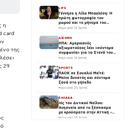
LIFE
Γέννησε η Λίλα Μπακλέση: Η
πρώτη φωτογραφία του
μωρού και το μήνυμα του
ς η
συντρόφου της
πριν από 10 λεπτά
d card
ΔΙΕΘΝΗ
ων
ΗΠΑ: Αμερικανός
αξιωματούχος λέει «σύντομα
ένο της
συμφωνία» για τα Στενά του
ελέσει
Ορμούζ
πριν από 14 λεπτά
ς 29
SPORTS
ΠΑΟΚ σε Σουαλιό Μεϊτέ:
Μείνε δυνατός και σύντομα
ξανά στο γήπεδο
πριν από 20 λεπτά
ΕΛΛΑΔΑ
Ιός του Δυτικού Νείλου:
Ανησυχία από το ξέσπασμα
με κρούσματα στην Αττική –
«Καμπανάκι» από τον Ιατρικό
ώς
πριν από 29 λεπτά
Σύλλογο Αθηνών για την
λό
προστασία της δημόσιας
ΔΙΕΘΝΗ