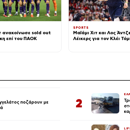
SPORTS
 ανακοίνωσε sold out
Μαϊάμι Χιτ και Λος Άντζ
ίκη επί του ΠΑΟΚ
Λέικερς για τον Κλέι Τό
ΕΛ
2
Τρ
αγγελάτος ποζάρουν με
στ
ιά
κα
LIF