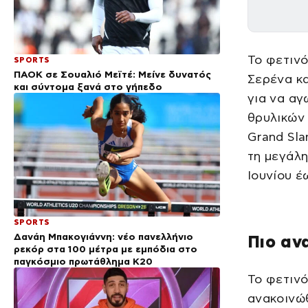
Το φετιν
SPORTS
ΠΑΟΚ σε Σουαλιό Μεϊτέ: Μείνε δυνατός
Σερένα κα
και σύντομα ξανά στο γήπεδο
για να αγ
θρυλικών 
Grand Sla
τη μεγάλη
Ιουνίου έω
SPORTS
Δανάη Μπακογιάννη: νέο πανελλήνιο
Πιο αν
ρεκόρ στα 100 μέτρα με εμπόδια στο
παγκόσμιο πρωτάθλημα Κ20
Το φετιν
ανακοινώθ