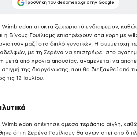
Προσθήκη του dedomeno.gr στην Google
ό Wimbledon αποκτά ξεχωριστό ενδιαφέρον, καθώ
ι η Βίνους Γουίλιαμς επιστρέφουν στα κορτ με wil
ωνιστούν μαζί στο διπλό γυναικών. Η συμμετοχή τ
αδελφών, με τη Σερένα να επιστρέφει στο αγαπημ
m μετά από χρόνια απουσίας, αναμένεται να αποτ
 στιγμή της διοργάνωσης, που θα διεξαχθεί από τι
ς τις 12 Ιουλίου.
αλυτικά
ό Wimbledon απέκτησε άμεσα τεράστια αίγλη, καθ
ηκε ότι η Σερένα Γουίλιαμς θα αγωνιστεί στο διπ