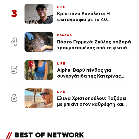
LIFE
3
Κριστιάνο Ρονάλντο: Η
φωτογραφία με τα 40
πανάκριβα αυτοκίνητα στο
γκαράζ του ξεπέρασε τα 20,7
ΕΛΛΑΔΑ
εκ. likes
4
Πόρτο Γερμενό: Σκύλος σοβαρά
τραυματισμένος από τη φωτιά
επέστρεψε στο σπίτι που τον
φρόντιζαν
LIFE
5
Alpha: Βαρύ πένθος για
συνεργάτιδα της Κατερίνας
Καινούργιου – «Κουράστηκες
πολύ… Απόψε είσαι στα χέρια
LIFE
του Θεού»
6
Έλενα Χριστοπούλου: Ποζάρει
με μπικίνι στον καθρέφτη και
εντυπωσιάζει – «Χάνουμε
τουλάχιστον 25 κιλά η
καθεμία…» (Βίντεο)
//
BEST OF NETWORK