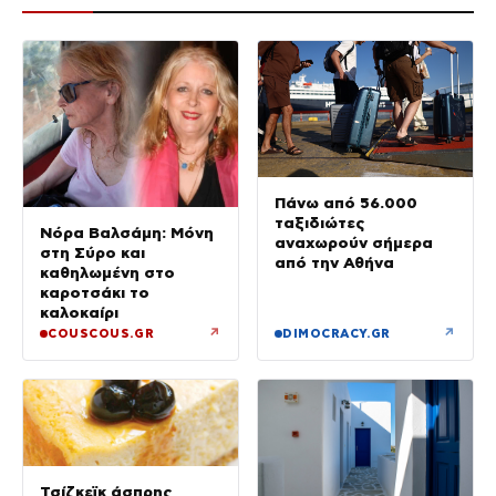
Πάνω από 56.000
ταξιδιώτες
Νόρα Βαλσάμη: Μόνη
αναχωρούν σήμερα
στη Σύρο και
από την Αθήνα
καθηλωμένη στο
καροτσάκι το
καλοκαίρι
↗
↗
COUSCOUS.GR
DIMOCRACY.GR
Τσίζκεϊκ άσπρης