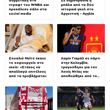
συμμετοχή στο
Σε δημοπρασία η
ντραφτ του WNBA και
μπάλα από τα δύο
προκάλεσε σάλο στα
ιστορικά γκολ στο
social media
Αργεντινή – Αγγλία
Σουαλιό Μεϊτέ έκανε
Λαμίν Γιαμάλ σε πάρτι
το χειρουργείο στο
στην Κολομβία,
ισχίο: «Στόχος να
τραγούδησε για τον
απαλλαγώ επιτέλους
Λουίς Ντίας και
από τα προβλήματα»
αποθεώθηκε από τον
κόσμο