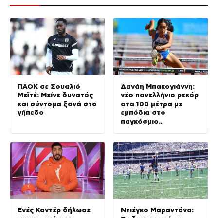
ΠΑΟΚ σε Σουαλιό
Δανάη Μπακογιάννη:
Μεϊτέ: Μείνε δυνατός
νέο πανελλήνιο ρεκόρ
και σύντομα ξανά στο
στα 100 μέτρα με
γήπεδο
εμπόδια στο
παγκόσμιο
πρωτάθλημα Κ20
Ενές Καντέρ δήλωσε
Ντιέγκο Μαραντόνα: