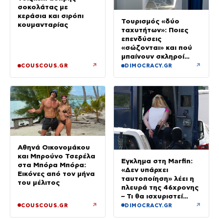
σοκολάτας με
κεράσια και σιρόπι
Τουρισμός «δύο
κουμανταρίας
ταχυτήτων»: Ποιες
επενδύσεις
«σώζονται» και πού
μπαίνουν σκληροί
περιορισμοί
↗
↗
COUSCOUS.GR
DIMOCRACY.GR
Αθηνά Οικονομάκου
και Μπρούνο Τσερέλα
Έγκλημα στη Marfin:
στα Μπόρα Μπόρα:
«Δεν υπάρχει
Εικόνες από τον μήνα
ταυτοποίηση» λέει η
του μέλιτος
πλευρά της 46χρονης
– Τι θα ισχυριστεί
στην απολογία της
↗
↗
COUSCOUS.GR
DIMOCRACY.GR
την Τρίτη