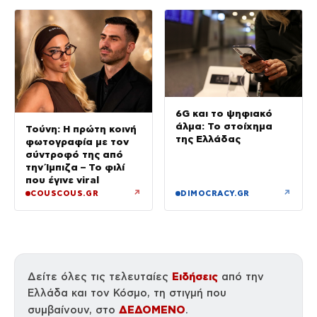
6G και το ψηφιακό
άλμα: Το στοίχημα
Τούνη: Η πρώτη κοινή
της Ελλάδας
φωτογραφία με τον
σύντροφό της από
την Ίμπιζα – Το φιλί
που έγινε viral
↗
↗
COUSCOUS.GR
DIMOCRACY.GR
Ειδήσεις
Δείτε όλες τις τελευταίες
από την
Ελλάδα και τον Κόσμο, τη στιγμή που
ΔΕΔΟΜΕΝΟ
συμβαίνουν, στο
.