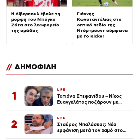
Η Λίβερπουλ έβαλε τη
Γιάννης
μορφή του Ντιόγκο
Κωνσταντέλιας στο
Ζότα στο λεωφορείο
οπτικό πεδίο της
της ομάδας
Ντόρτμουντ σύμφωνα
με το Kicker
//
ΔΗΜΟΦΙΛΗ
LIFE
1
Τατιάνα Στεφανίδου – Νίκος
Ευαγγελάτος ποζάρουν με
μαγιό σε παραλία στην
Κεφαλονιά
LIFE
2
Σταύρος Μπαλάσκας: Νέα
εμφάνιση μετά τον χαμό στο
«Πρωινό» (Φωτογραφία)