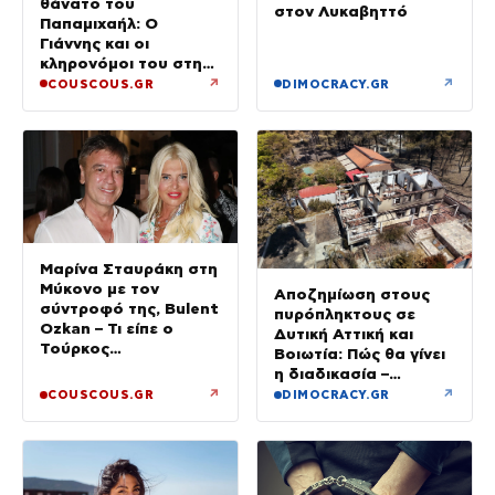
θάνατο του
στον Λυκαβηττό
Παπαμιχαήλ: Ο
Γιάννης και οι
κληρονόμοι του στη
διαθήκη
↗
↗
COUSCOUS.GR
DIMOCRACY.GR
Μαρίνα Σταυράκη στη
Μύκονο με τον
Αποζημίωση στους
σύντροφό της, Bulent
πυρόπληκτους σε
Ozkan – Τι είπε ο
Δυτική Αττική και
Τούρκος
Βοιωτία: Πώς θα γίνει
επιχειρηματίας στην
η διαδικασία –
κάμερα
Ξεκινούν τη Δευτέρα
↗
↗
COUSCOUS.GR
DIMOCRACY.GR
οι αιτήσεις