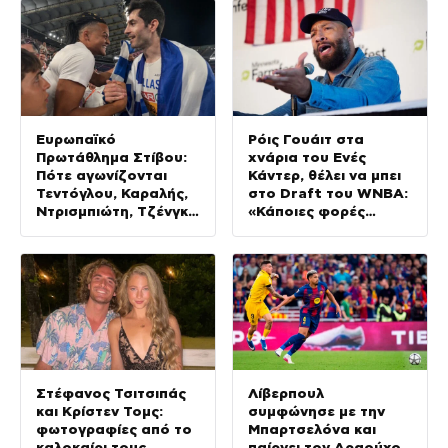
Ευρωπαϊκό
Ρόις Γουάιτ στα
Πρωτάθλημα Στίβου:
χνάρια του Ενές
Πότε αγωνίζονται
Κάντερ, θέλει να μπει
Τεντόγλου, Καραλής,
στο Draft του WNBA:
Ντρισμπιώτη, Τζένγκο
«Κάποιες φορές
και οι υπόλοιποι
αυτοπροσδιορίζομαι
Έλληνες αθλητές
ως γυναίκα»
Στέφανος Τσιτσιπάς
Λίβερπουλ
και Κρίστεν Τομς:
συμφώνησε με την
φωτογραφίες από το
Μπαρτσελόνα και
καλοκαίρι τους
παίρνει τον Αραούχο