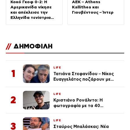
Κοκό Γκοφ 0-2: Η
ΑΕΚ – Athens
Αμερικανίδα νίκησε
Kallithea και
και απέκλεισε την
Γιουβέντους – Ίντερ
Ελληνίδα τενίστρια
στις «32» του
Τορόντο
//
ΔΗΜΟΦΙΛΗ
LIFE
1
Τατιάνα Στεφανίδου – Νίκος
Ευαγγελάτος ποζάρουν με
μαγιό σε παραλία στην
Κεφαλονιά
LIFE
2
Κριστιάνο Ρονάλντο: Η
φωτογραφία με τα 40
πανάκριβα αυτοκίνητα στο
γκαράζ του ξεπέρασε τα 20,7
LIFE
εκ. likes
3
Σταύρος Μπαλάσκας: Νέα