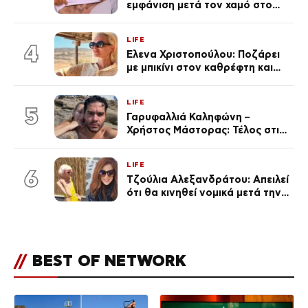
εμφάνιση μετά τον χαμό στο
«Πρωινό» (Φωτογραφία)
LIFE
4
Έλενα Χριστοπούλου: Ποζάρει
με μπικίνι στον καθρέφτη και
εντυπωσιάζει – «Χάνουμε
τουλάχιστον 25 κιλά η
LIFE
καθεμία…» (Βίντεο)
5
Γαρυφαλλιά Καληφώνη –
Χρήστος Μάστορας: Τέλος στις
φήμες χωρισμού, όλη η αλήθεια
για τη σχέση τους
LIFE
6
Τζούλια Αλεξανδράτου: Απειλεί
ότι θα κινηθεί νομικά μετά την
ανάρτηση της Δημουλίδου
//
BEST OF NETWORK