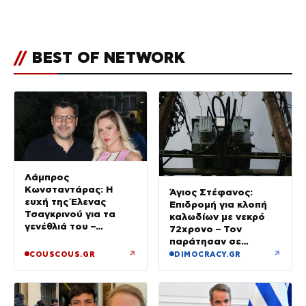
του Πόρτο Χέλι
//
BEST OF NETWORK
Λάμπρος
Κωνσταντάρας: Η
Άγιος Στέφανος:
ευχή της Έλενας
Επιδρομή για κλοπή
Τσαγκρινού για τα
καλωδίων με νεκρό
γενέθλιά του –
72χρονο – Τον
Φωτογραφία
παράτησαν σε
αυτοκίνητο οι δύο
↗
↗
COUSCOUS.GR
DIMOCRACY.GR
συνεργοί