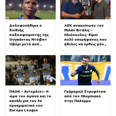
Δολοφονήθηκε ο
ΑΕΚ ανακοίνωσε τον
διεθνής
Μιλάν Βιτάλις –
ποδοσφαιριστής της
Ηλιόπουλος: Είμαι
Ουγκάντας Ντέιβιντ
πολύ υπερήφανος που
Οβόρι μετά από
ήθελες να έρθεις μόνο
επίθεση ληστών
σε εμάς
ΠΑΟΚ – Άντερλεχτ: Η
Γκάμπριελ Στρεφέτσα
ώρα του αγώνα και το
από τον Ολυμπιακό
κανάλι για τον 3ο
στην Παλέρμο
προκριματικό του
Europa League