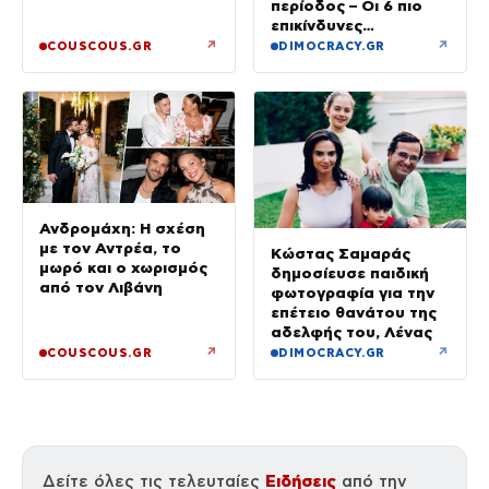
περίοδος – Οι 6 πιο
επικίνδυνες
εβδομάδες
↗
↗
COUSCOUS.GR
DIMOCRACY.GR
Ανδρομάχη: Η σχέση
με τον Αντρέα, το
Κώστας Σαμαράς
μωρό και ο χωρισμός
δημοσίευσε παιδική
από τον Λιβάνη
φωτογραφία για την
επέτειο θανάτου της
αδελφής του, Λένας
↗
↗
COUSCOUS.GR
DIMOCRACY.GR
Ειδήσεις
Δείτε όλες τις τελευταίες
από την