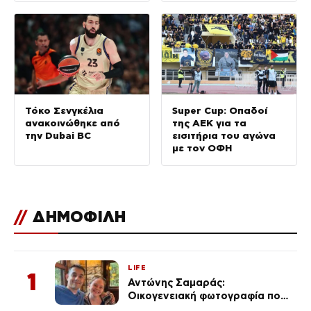
Τόκο Σενγκέλια
Super Cup: Οπαδοί
ανακοινώθηκε από
της ΑΕΚ για τα
την Dubai BC
εισιτήρια του αγώνα
με τον ΟΦΗ
//
ΔΗΜΟΦΙΛΗ
LIFE
1
Αντώνης Σαμαράς:
Οικογενειακή φωτογραφία που
ανάρτησε ο γιος του λίγο πριν