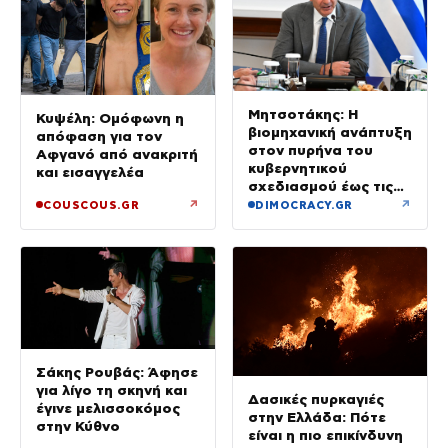
Μητσοτάκης: Η
Κυψέλη: Ομόφωνη η
βιομηχανική ανάπτυξη
απόφαση για τον
στον πυρήνα του
Αφγανό από ανακριτή
κυβερνητικού
και εισαγγελέα
σχεδιασμού έως τις
εκλογές του 2027
↗
↗
COUSCOUS.GR
DIMOCRACY.GR
Σάκης Ρουβάς: Άφησε
για λίγο τη σκηνή και
Δασικές πυρκαγιές
έγινε μελισσοκόμος
στην Ελλάδα: Πότε
στην Κύθνο
είναι η πιο επικίνδυνη