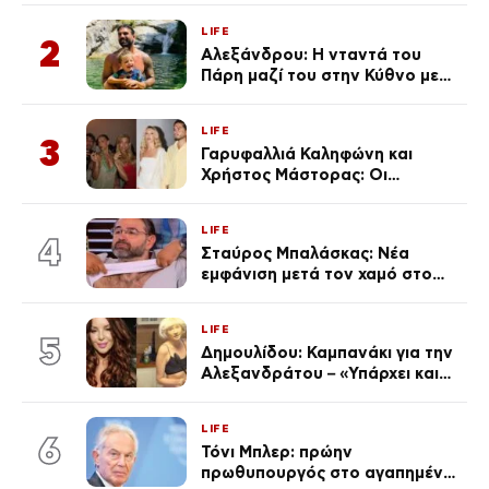
από την επέτειο θανάτου της
LIFE
Λένας
2
Αλεξάνδρου: Η νταντά του
Πάρη μαζί του στην Κύθνο με
τον μικρό και την Ελληνίδου
(Φωτογραφίες)
LIFE
3
Γαρυφαλλιά Καληφώνη και
Χρήστος Μάστορας: Οι
χωριστές διακοπές και η
επέτειος που φέτος πέρασε
LIFE
απαρατήρητη
4
Σταύρος Μπαλάσκας: Νέα
εμφάνιση μετά τον χαμό στο
«Πρωινό» (Φωτογραφία)
LIFE
5
Δημουλίδου: Καμπανάκι για την
Αλεξανδράτου – «Υπάρχει και
ένα μικρό παιδί πίσω που
χρειάζεται τη μάνα του»
LIFE
6
Τόνι Μπλερ: πρώην
πρωθυπουργός στο αγαπημένο