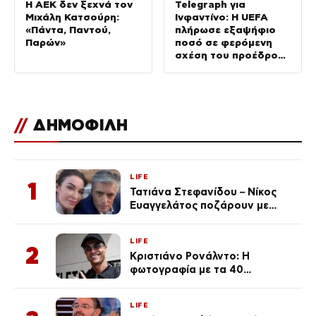
Η ΑΕΚ δεν ξεχνά τον
Telegraph για
Μιχάλη Κατσούρη:
Ινφαντίνο: Η UEFA
«Πάντα, Παντού,
πλήρωσε εξαψήφιο
Παρών»
ποσό σε φερόμενη
σχέση του προέδρου
της FIFA
//
ΔΗΜΟΦΙΛΗ
LIFE
1
Τατιάνα Στεφανίδου – Νίκος
Ευαγγελάτος ποζάρουν με
μαγιό σε παραλία στην
Κεφαλονιά
LIFE
2
Κριστιάνο Ρονάλντο: Η
φωτογραφία με τα 40
πανάκριβα αυτοκίνητα στο
γκαράζ του ξεπέρασε τα 20,7
LIFE
εκ. likes