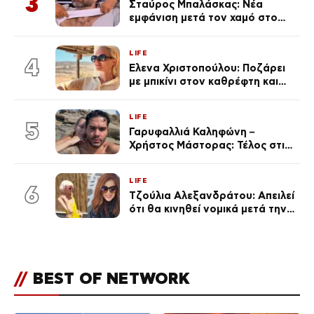
3
Σταύρος Μπαλάσκας: Νέα
εμφάνιση μετά τον χαμό στο
«Πρωινό» (Φωτογραφία)
LIFE
4
Έλενα Χριστοπούλου: Ποζάρει
με μπικίνι στον καθρέφτη και
εντυπωσιάζει – «Χάνουμε
τουλάχιστον 25 κιλά η
LIFE
καθεμία…» (Βίντεο)
5
Γαρυφαλλιά Καληφώνη –
Χρήστος Μάστορας: Τέλος στις
φήμες χωρισμού, όλη η αλήθεια
για τη σχέση τους
LIFE
6
Τζούλια Αλεξανδράτου: Απειλεί
ότι θα κινηθεί νομικά μετά την
ανάρτηση της Δημουλίδου
//
BEST OF NETWORK