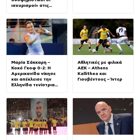
ισχυρισμοί» στις
καταγγελίες για
Ινφαντίνο
Μαρία Σάκκαρη –
Αθλητικές με φιλικά
Κοκό Γκοφ 0-2: Η
ΑΕΚ – Athens
Αμερικανίδα νίκησε
Kallithea και
και απέκλεισε την
Γιουβέντους – Ίντερ
Ελληνίδα τενίστρια
στις «32» του
Τορόντο