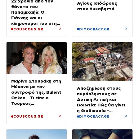
22 χρόνια από τον
Αγίους Ισιδώρους
θάνατο του
στον Λυκαβηττό
Παπαμιχαήλ: Ο
Γιάννης και οι
κληρονόμοι του στη
διαθήκη
↗
↗
COUSCOUS.GR
DIMOCRACY.GR
Μαρίνα Σταυράκη στη
Μύκονο με τον
Αποζημίωση στους
σύντροφό της, Bulent
πυρόπληκτους σε
Ozkan – Τι είπε ο
Δυτική Αττική και
Τούρκος
Βοιωτία: Πώς θα γίνει
επιχειρηματίας στην
η διαδικασία –
κάμερα
Ξεκινούν τη Δευτέρα
↗
↗
COUSCOUS.GR
DIMOCRACY.GR
οι αιτήσεις