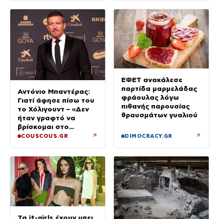
ΕΦΕΤ ανακάλεσε
παρτίδα μαρμελάδας
Αντόνιο Μπαντέρας:
φράουλας λόγω
Γιατί άφησε πίσω του
πιθανής παρουσίας
το Χόλιγουντ – «Δεν
θραυσμάτων γυαλιού
ήταν γραφτό να
βρίσκομαι στο
Μαλιμπού, αλλά στη
↗
↗
COUSCOUS.GR
DIMOCRACY.GR
Μάλαγα»
Τα it-girls έχουν μπει