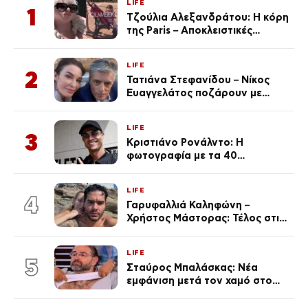
LIFE
1
Τζούλια Αλεξανδράτου: Η κόρη
της Paris – Αποκλειστικές
φωτογραφίες
LIFE
2
Τατιάνα Στεφανίδου – Νίκος
Ευαγγελάτος ποζάρουν με
μαγιό σε παραλία στην
Κεφαλονιά
LIFE
3
Κριστιάνο Ρονάλντο: Η
φωτογραφία με τα 40
πανάκριβα αυτοκίνητα στο
γκαράζ του ξεπέρασε τα 20,7
LIFE
εκ. likes
4
Γαρυφαλλιά Καληφώνη –
Χρήστος Μάστορας: Τέλος στις
φήμες χωρισμού, όλη η αλήθεια
για τη σχέση τους
LIFE
5
Σταύρος Μπαλάσκας: Νέα
εμφάνιση μετά τον χαμό στο
«Πρωινό» (Φωτογραφία)