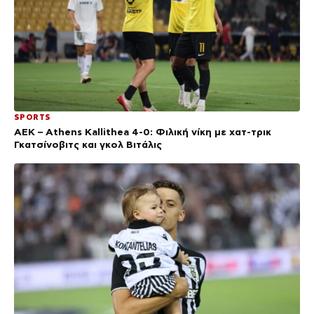
SPORTS
ΑΕΚ – Athens Kallithea 4-0: Φιλική νίκη με χατ-τρικ
Γκατσίνοβιτς και γκολ Βιτάλις