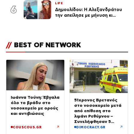
LIFE
6
Δημουλίδου: Η Αλεξανδράτου
την απείλησε με μήνυση κι
εκείνη απαντά – «Δεν σε
αναγνώρισα, όταν κατάλαβα
ποια είσαι σοκαρίστικα»
//
BEST OF NETWORK
Ιωάννα Τούνη: Έβγαλα
51χρονος Βρετανός
όλο το βράδυ στο
στο νοσοκομείο μετά
νοσοκομείο με ορούς
από επίθεση στο
και αντιβιώσεις
λιμάνι Ρεθύμνου –
Συνελήφθησαν 5
άτομα
↗
↗
COUSCOUS.GR
DIMOCRACY.GR