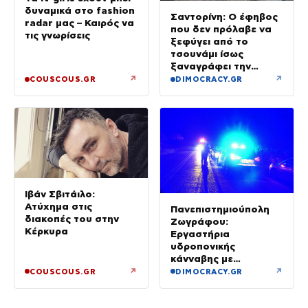
δυναμικά στο fashion
Σαντορίνη: Ο έφηβος
radar μας – Καιρός να
που δεν πρόλαβε να
τις γνωρίσεις
ξεφύγει από το
τσουνάμι ίσως
ξαναγράφει την
ιστορία της μινωικής
↗
↗
COUSCOUS.GR
DIMOCRACY.GR
καταστροφής
Ιβάν Σβιτάιλο:
Ατύχημα στις
Πανεπιστημιούπολη
διακοπές του στην
Ζωγράφου:
Κέρκυρα
Εργαστήρια
υδροπονικής
κάνναβης με
προσδοκώμενο
↗
↗
COUSCOUS.GR
DIMOCRACY.GR
όφελος άνω των
90.000 ευρώ –
Χειροπέδες σε τρία