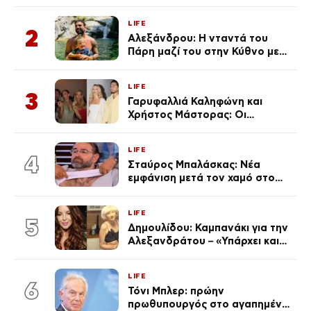
ανάρτησε ο γιος του λίγο πριν
από την επέτειο θανάτου της
LIFE
Λένας
2
Αλεξάνδρου: Η νταντά του
Πάρη μαζί του στην Κύθνο με
τον μικρό και την Ελληνίδου
(Φωτογραφίες)
LIFE
3
Γαρυφαλλιά Καληφώνη και
Χρήστος Μάστορας: Οι
χωριστές διακοπές και η
επέτειος που φέτος πέρασε
LIFE
απαρατήρητη
4
Σταύρος Μπαλάσκας: Νέα
εμφάνιση μετά τον χαμό στο
«Πρωινό» (Φωτογραφία)
LIFE
5
Δημουλίδου: Καμπανάκι για την
Αλεξανδράτου – «Υπάρχει και
ένα μικρό παιδί πίσω που
χρειάζεται τη μάνα του»
LIFE
6
Τόνι Μπλερ: πρώην
πρωθυπουργός στο αγαπημένο