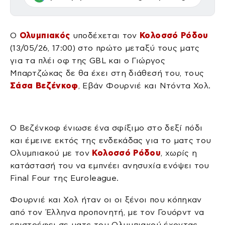
Ο
Ολυμπιακός
υποδέχεται τον
Κολοσσό Ρόδου
(13/05/26, 17:00) στο πρώτο μεταξύ τους ματς
για τα πλέι οφ της GBL και ο Γιώργος
Μπαρτζώκας δε θα έχει στη διάθεσή του, τους
Σάσα Βεζένκοφ
, Εβάν Φουρνιέ και Ντόντα Χολ.
Ο Βεζένκοφ ένιωσε ένα σφίξιμο στο δεξί πόδι
και έμεινε εκτός της ενδεκάδας για το ματς του
Ολυμπιακού με τον
Κολοσσό Ρόδου
, χωρίς η
κατάστασή του να εμπνέει ανησυχία ενόψει του
Final Four της Euroleague.
Φουρνιέ και Χολ ήταν οι οι ξένοι που κόπηκαν
από τον Έλληνα προπονητή, με τον Γουόρντ να
επιστρέφει σε ματς του Ολυμπιακού έχοντας