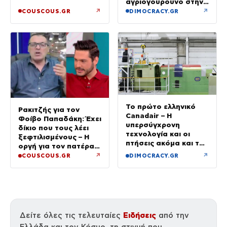
αγριογούρουνο στην
Εύβοια
↗
↗
COUSCOUS.GR
DIMOCRACY.GR
Το πρώτο ελληνικό
Ρακιτζής για τον
Canadair – Η
Φοίβο Παπαδάκη: Έχει
υπερσύγχρονη
δίκιο που τους λέει
τεχνολογία και οι
ξεφτιλισμένους – Η
πτήσεις ακόμα και τη
οργή για τον πατέρα
νύχτα – βίντεο
του
↗
↗
COUSCOUS.GR
DIMOCRACY.GR
Ειδήσεις
Δείτε όλες τις τελευταίες
από την