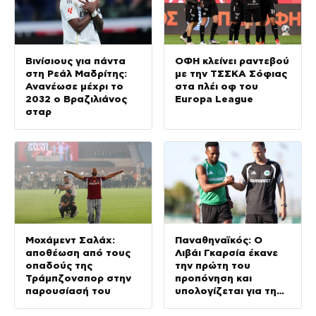
Βινίσιους για πάντα
ΟΦΗ κλείνει ραντεβού
στη Ρεάλ Μαδρίτης:
με την ΤΣΣΚΑ Σόφιας
Ανανέωσε μέχρι το
στα πλέι οφ του
2032 ο Βραζιλιάνος
Europa League
σταρ
Μοχάμεντ Σαλάχ:
Παναθηναϊκός: Ο
αποθέωση από τους
Λιβάι Γκαρσία έκανε
οπαδούς της
την πρώτη του
Τράμπζονσπορ στην
προπόνηση και
παρουσίασή του
υπολογίζεται για τη
ρεβάνς με την ΤΣΣΚΑ
1948