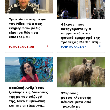
Τροχαίο ατύχημα για
τον Mike: «Θα σας
46χρονη που
ενημερώσω μόλις
κατηγορείται για
είμαι σε θέση να
συμμετοχή στον
επιστρέψω»
φονικό εμπρησμό της
τράπεζας Marfin στην
Αθήνα
↗
↗
COUSCOUS.GR
DIMOCRACY.GR
Βασιλική Ανδρίτσου
ξεκίνησε τις διακοπές
37χρονος
της με τον σύζυγό
μοτοσικλετιστής
της, Νίκο Συμεωνίδη,
πέθανε μετά από
και την επτάχρονη
τροχαίο με
κόρη τους