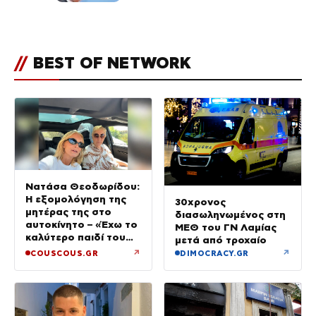
του Πόρτο Χέλι
//
BEST OF NETWORK
Νατάσα Θεοδωρίδου:
Η εξομολόγηση της
30χρονος
μητέρας της στο
διασωληνωμένος στη
αυτοκίνητο – «Έχω το
ΜΕΘ του ΓΝ Λαμίας
καλύτερο παιδί του
μετά από τροχαίο
κόσμου»
↗
↗
COUSCOUS.GR
DIMOCRACY.GR