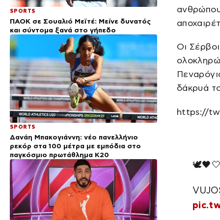
ανθρώπους
SPORTS
ΠΑΟΚ σε Σουαλιό Μεϊτέ: Μείνε δυνατός
αποχαιρέτ
και σύντομα ξανά στο γήπεδο
Οι Σέρβοι
ολοκληρώθ
Πεναρόγια
δάκρυά το
https://t
SPORTS
Δανάη Μπακογιάννη: νέο πανελλήνιο
ρεκόρ στα 100 μέτρα με εμπόδια στο
παγκόσμιο πρωτάθλημα Κ20
🕊️🖤
VUJOŠ
pic.t