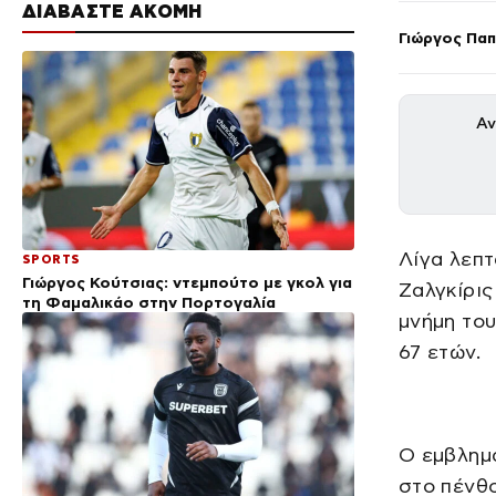
ΔΙΑΒΑΣΤΕ ΑΚΟΜΗ
Γιώργος Πα
Αν
Λίγα λεπτ
SPORTS
Γιώργος Κούτσιας: ντεμπούτο με γκολ για
Ζαλγκίρις
τη Φαμαλικάο στην Πορτογαλία
μνήμη του
67 ετών.
Ο εμβλημα
στο πένθο