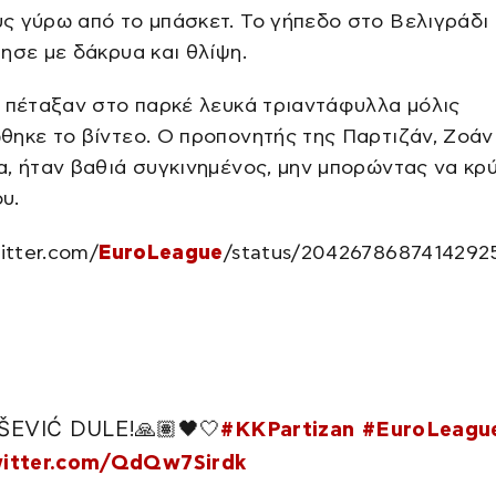
 γύρω από το μπάσκετ. Το γήπεδο στο Βελιγράδι
ησε με δάκρυα και θλίψη.
 πέταξαν στο παρκέ λευκά τριαντάφυλλα μόλις
ηκε το βίντεο. Ο προπονητής της Παρτιζάν, Ζοάν
, ήταν βαθιά συγκινημένος, μην μπορώντας να κρύ
υ.
witter.com/
EuroLeague
/status/2042678687414292

EVIĆ DULE!🙏🏽🖤🤍
#KKPartizan
#EuroLeagu
witter.com/QdQw7Sirdk