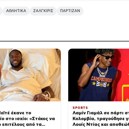
ΑΘΛΗΤΙΚΑ
ΖΑΛΓΚΙΡΙΣ
ΠΑΡΤΙΖΑΝ
SPORTS
εϊτέ έκανε το
Λαμίν Γιαμάλ σε πάρτι σ
ίο στο ισχίο: «Στόχος να
Κολομβία, τραγούδησε γ
 επιτέλους από τα
Λουίς Ντίας και αποθεώ