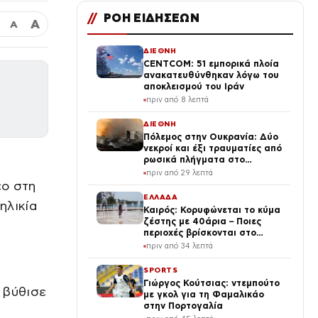
//
ΡΟΗ ΕΙΔΗΣΕΩΝ
Α
Α
ΔΙΕΘΝΗ
CENTCOM: 51 εμπορικά πλοία
ανακατευθύνθηκαν λόγω του
αποκλεισμού του Ιράν
πριν από 8 λεπτά
ΔΙΕΘΝΗ
Πόλεμος στην Ουκρανία: Δύο
νεκροί και έξι τραυματίες από
ρωσικά πλήγματα στο
Ντνιπροπετρόφσκ
πριν από 29 λεπτά
εο στη
ΕΛΛΑΔΑ
ηλικία
Καιρός: Κορυφώνεται το κύμα
ζέστης με 40άρια – Ποιες
περιοχές βρίσκονται στο
επίκεντρο και μέχρι πότε θα
πριν από 34 λεπτά
κρατήσουν τα μελτέμια
SPORTS
Γιώργος Κούτσιας: ντεμπούτο
 βύθισε
με γκολ για τη Φαμαλικάο
στην Πορτογαλία