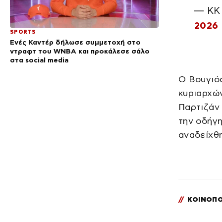
— KK 
2026
SPORTS
Ενές Καντέρ δήλωσε συμμετοχή στο
ντραφτ του WNBA και προκάλεσε σάλο
στα social media
Ο Βουγιόσ
κυριαρχών
Παρτιζάν 
την οδήγη
αναδείχθ
//
ΚΟΙΝΟΠΟ