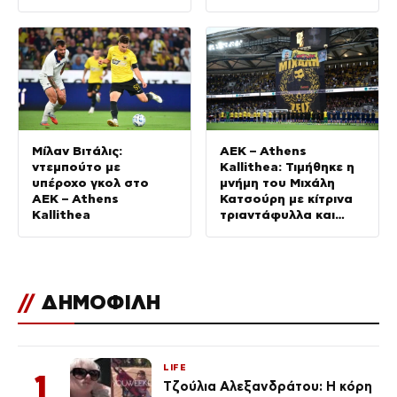
Ρόμα
Μίλαν Βιτάλις:
ΑΕΚ – Athens
ντεμπούτο με
Kallithea: Τιμήθηκε η
υπέροχο γκολ στο
μνήμη του Μιχάλη
ΑΕΚ – Athens
Κατσούρη με κίτρινα
Kallithea
τριαντάφυλλα και
πανό
//
ΔΗΜΟΦΙΛΗ
LIFE
1
Τζούλια Αλεξανδράτου: Η κόρη