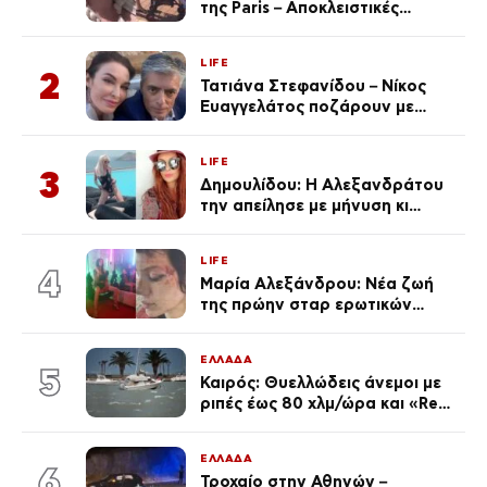
της Paris – Αποκλειστικές
φωτογραφίες
LIFE
2
Τατιάνα Στεφανίδου – Νίκος
Ευαγγελάτος ποζάρουν με
μαγιό σε παραλία στην
Κεφαλονιά
LIFE
3
Δημουλίδου: Η Αλεξανδράτου
την απείλησε με μήνυση κι
εκείνη απαντά – «Δεν σε
αναγνώρισα, όταν κατάλαβα
LIFE
ποια είσαι σοκαρίστικα»
4
Μαρία Αλεξάνδρου: Νέα ζωή
της πρώην σταρ ερωτικών
ταινιών, μητέρα ενός παιδιού με
σύντροφο επιχειρηματία
ΕΛΛΑΔΑ
(Φωτογραφίες)
5
Καιρός: Θυελλώδεις άνεμοι με
ριπές έως 80 χλμ/ώρα και «Red
Code» σε 6 περιοχές για
κίνδυνο πυρκαγιάς
ΕΛΛΑΔΑ
6
Τροχαίο στην Αθηνών –