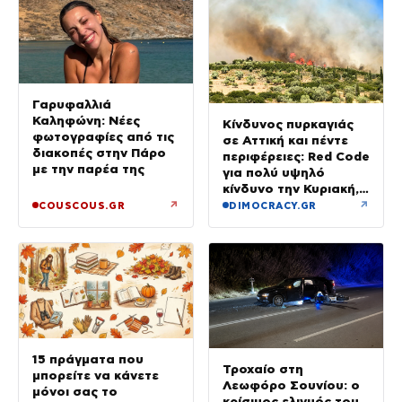
Γαρυφαλλιά
Καληφώνη: Νέες
Κίνδυνος πυρκαγιάς
φωτογραφίες από τις
σε Αττική και πέντε
διακοπές στην Πάρο
περιφέρειες: Red Code
με την παρέα της
για πολύ υψηλό
κίνδυνο την Κυριακή,
με μελτέμια έως 8
↗
↗
COUSCOUS.GR
DIMOCRACY.GR
μποφόρ
15 πράγματα που
Τροχαίο στη
μπορείτε να κάνετε
Λεωφόρο Σουνίου: ο
μόνοι σας το
κρίσιμος ελιγμός του