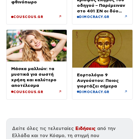
φθινόπωρο
οδηγού – Παρέμειναν
στο 401 ΣΝ οι δύο
αστυνομικοί
↗
↗
COUSCOUS.GR
DIMOCRACY.GR
Μάσκα μαλλιών: τα
μυστικά για σωστή
Εορτολόγιο 9
χρήση και καλύτερο
Αυγούστου: Ποιος
αποτέλεσμα
γιορτάζει σήμερα
↗
↗
COUSCOUS.GR
DIMOCRACY.GR
Ειδήσεις
Δείτε όλες τις τελευταίες
από την
Ελλάδα και τον Κόσμο, τη στιγμή που