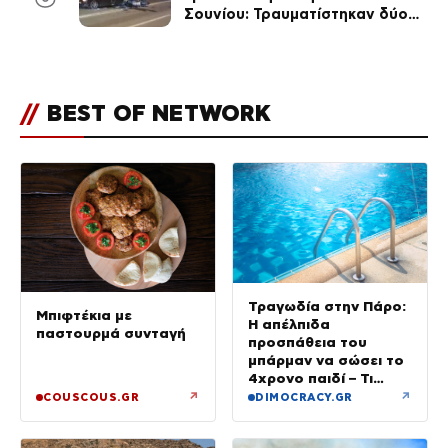
Σουνίου: Τραυματίστηκαν δύο
αστυνομικοί
//
BEST OF NETWORK
Τραγωδία στην Πάρο:
Μπιφτέκια με
Η απέλπιδα
παστουρμά συνταγή
προσπάθεια του
μπάρμαν να σώσει το
4χρονο παιδί – Τι
ερευνούν οι αρχές
↗
↗
COUSCOUS.GR
DIMOCRACY.GR