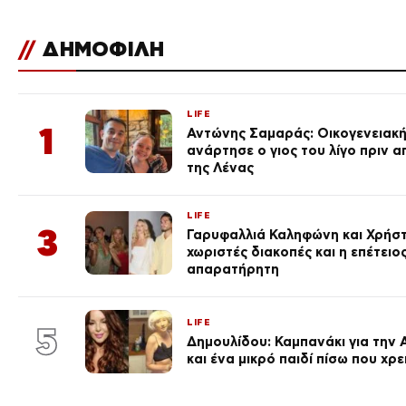
//
ΔΗΜΟΦΙΛΗ
LIFE
1
Αντώνης Σαμαράς: Οικογενειακ
ανάρτησε ο γιος του λίγο πριν 
της Λένας
LIFE
3
Γαρυφαλλιά Καληφώνη και Χρήσ
χωριστές διακοπές και η επέτει
απαρατήρητη
LIFE
5
Δημουλίδου: Καμπανάκι για την 
και ένα μικρό παιδί πίσω που χρ