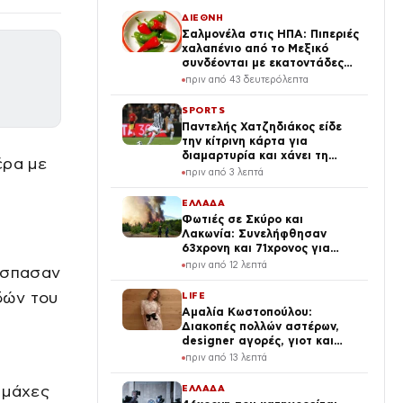
ΔΙΕΘΝΗ
Σαλμονέλα στις ΗΠΑ: Πιπεριές
χαλαπένιο από το Μεξικό
συνδέονται με εκατοντάδες
κρούσματα
πριν από 43 δευτερόλεπτα
SPORTS
Παντελής Χατζηδιάκος είδε
την κίτρινη κάρτα για
διαμαρτυρία και χάνει τη
έρα με
ρεβάνς του ΠΑΟΚ με την
πριν από 3 λεπτά
Άντερλεχτ
ΕΛΛΑΔΑ
Φωτιές σε Σκύρο και
Λακωνία: Συνελήφθησαν
63χρονη και 71χρονος για
εμπρησμό από αμέλεια
πριν από 12 λεπτά
έσπασαν
δών του
LIFE
Αμαλία Κωστοπούλου:
Διακοπές πολλών αστέρων,
designer αγορές, γιοτ και
κατακόκκινο μπικίνι
πριν από 13 λεπτά
(φωτογραφίες)
 μάχες
ΕΛΛΑΔΑ