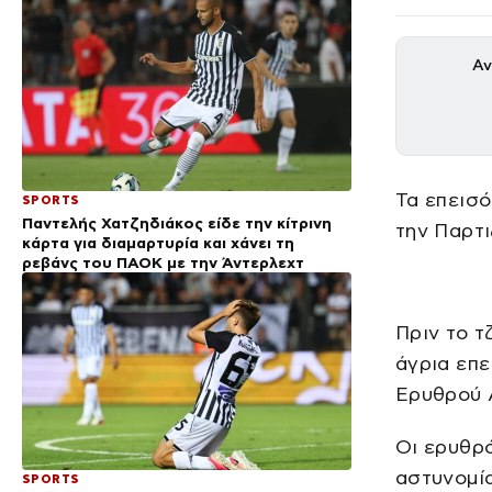
Αν
Τα επεισό
SPORTS
Παντελής Χατζηδιάκος είδε την κίτρινη
την Παρτι
κάρτα για διαμαρτυρία και χάνει τη
ρεβάνς του ΠΑΟΚ με την Άντερλεχτ
Πριν το τ
άγρια επ
Ερυθρού Α
Οι ερυθρό
αστυνομία
SPORTS