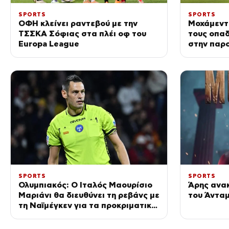
SPORTS
SPORTS
ΟΦΗ κλείνει ραντεβού με την
Μοχάμεντ
ΤΣΣΚΑ Σόφιας στα πλέι οφ του
τους οπα
Europa League
στην παρ
SPORTS
SPORTS
Ολυμπιακός: Ο Ιταλός Μαουρίσιο
Άρης ανα
Μαριάνι θα διευθύνει τη ρεβάνς με
του Άντα
τη Ναϊμέγκεν για τα προκριματικά
Champions League