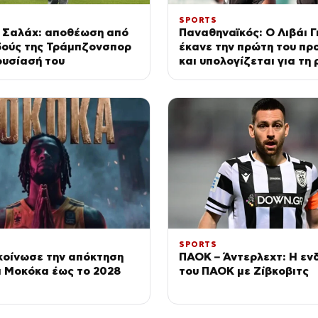
SPORTS
 Σαλάχ: αποθέωση από
Παναθηναϊκός: Ο Λιβάι 
δούς της Τράμπζονσπορ
έκανε την πρώτη του πρ
ουσίασή του
και υπολογίζεται για τη
την ΤΣΣΚΑ 1948
SPORTS
κοίνωσε την απόκτηση
ΠΑΟΚ – Άντερλεχτ: Η εν
μ Μοκόκα έως το 2028
του ΠΑΟΚ με Ζίβκοβιτς