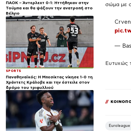
ΠΑΟΚ – Άντερλεχτ 0-1: Ηττήθηκαν στην
σώμα με σ
Τούμπα και θα ψάξουν την ανατροπή στο
Βέλγιο
Crven
pic.t
— Ba
Ευτυχώς τ
SPORTS
Παναθηναϊκός: Η Μπεσίκτας νίκησε 1-0 τη
Χράντετς Κράλοβε και την έστειλε στον
δρόμο του τριφυλλιού
//
ΚΟΙΝΟΠΟ
Euroleague