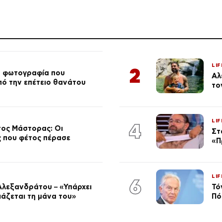
LIF
2
ή φωτογραφία που
Αλ
από την επέτειο θανάτου
το
LIF
4
τος Μάστορας: Οι
Στ
ος που φέτος πέρασε
«Π
LIF
6
Αλεξανδράτου – «Υπάρχει
Τό
ειάζεται τη μάνα του»
Πό