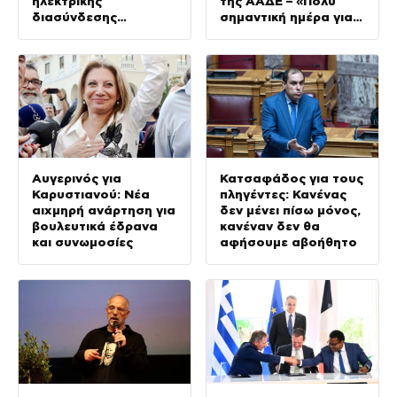
ηλεκτρικής
της ΑΑΔΕ – «Πολύ
διασύνδεσης
σημαντική ημέρα για
Ελλάδας-Κύπρου
τον πρωτογενή
τομέα»
Αυγερινός για
Κατσαφάδος για τους
Καρυστιανού: Νέα
πληγέντες: Κανένας
αιχμηρή ανάρτηση για
δεν μένει πίσω μόνος,
βουλευτικά έδρανα
κανέναν δεν θα
και συνωμοσίες
αφήσουμε αβοήθητο