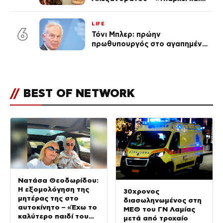
ένα μικρό παιδί πίσω που
χρειάζεται τη μάνα του»
LIFE
6
Τόνι Μπλερ: πρώην
πρωθυπουργός στο αγαπημένο
του Πόρτο Χέλι
//
BEST OF NETWORK
Νατάσα Θεοδωρίδου:
Η εξομολόγηση της
30χρονος
μητέρας της στο
διασωληνωμένος στη
αυτοκίνητο – «Έχω το
ΜΕΘ του ΓΝ Λαμίας
καλύτερο παιδί του
μετά από τροχαίο