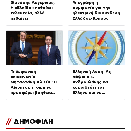
Θανάσης Αυγερινός:
Υπεγράφη η
Η «Ελπίδα» πεθαίνει
συμφωνία για την
τελευταία, αλλά
ηλεκτρική διασύνδεση
πεθαίνει
Ελλάδας-Κύπρου
Τηλεφωνική
Ελληνική Λύση: Ας
επικοινωνία
πάψει ο κ.
Μητσοτάκη-Αλ Σίσι: Η
Ανδρουλάκης να
Αίγυπτος έτοιμη να
κοροϊδεύει τον
προσφέρει βοήθεια
Έλληνα και να
για τις πυρκαγιές
προκαλεί
//
ΔΗΜΟΦΙΛΗ