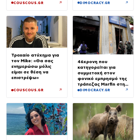
κόσμου»
↗
↗
COUSCOUS.GR
DIMOCRACY.GR
Τροχαίο ατύχημα για
τον Mike: «Θα σας
46χρονη που
ενημερώσω μόλις
κατηγορείται για
είμαι σε θέση να
συμμετοχή στον
επιστρέψω»
φονικό εμπρησμό της
τράπεζας Marfin στην
Αθήνα
↗
↗
COUSCOUS.GR
DIMOCRACY.GR