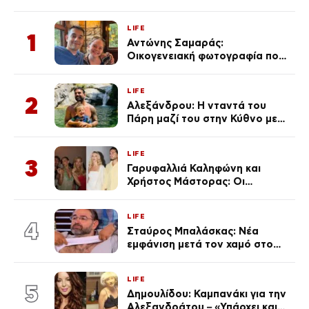
LIFE
1
Αντώνης Σαμαράς:
Οικογενειακή φωτογραφία που
ανάρτησε ο γιος του λίγο πριν
από την επέτειο θανάτου της
LIFE
Λένας
2
Αλεξάνδρου: Η νταντά του
Πάρη μαζί του στην Κύθνο με
τον μικρό και την Ελληνίδου
(Φωτογραφίες)
LIFE
3
Γαρυφαλλιά Καληφώνη και
Χρήστος Μάστορας: Οι
χωριστές διακοπές και η
επέτειος που φέτος πέρασε
LIFE
απαρατήρητη
4
Σταύρος Μπαλάσκας: Νέα
εμφάνιση μετά τον χαμό στο
«Πρωινό» (Φωτογραφία)
LIFE
5
Δημουλίδου: Καμπανάκι για την
Αλεξανδράτου – «Υπάρχει και