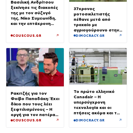
Βασιλική Ανδρίτσου
ξεκίνησε τις διακοπές
37χρονος
της με τον σύζυγό
μοτοσικλετιστής
της, Νίκο Συμεωνίδη,
πέθανε μετά από
και την επτάχρονη
τροχαίο με
κόρη τους
αγριογούρουνο στην
Εύβοια
↗
↗
COUSCOUS.GR
DIMOCRACY.GR
Το πρώτο ελληνικό
Ρακιτζής για τον
Canadair – Η
Φοίβο Παπαδάκη: Έχει
υπερσύγχρονη
δίκιο που τους λέει
τεχνολογία και οι
ξεφτιλισμένους – Η
πτήσεις ακόμα και τη
οργή για τον πατέρα
νύχτα – βίντεο
του
↗
↗
COUSCOUS.GR
DIMOCRACY.GR