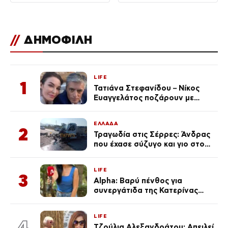
//
ΔΗΜΟΦΙΛΗ
LIFE
1
Τατιάνα Στεφανίδου – Νίκος
Ευαγγελάτος ποζάρουν με
μαγιό σε παραλία στην
Κεφαλονιά
ΕΛΛΑΔΑ
2
Τραγωδία στις Σέρρες: Άνδρας
που έχασε σύζυγο και γιο στο
τροχαίο λέει «Τα έχασα όλα, κάτι
με τράβαγε στην καρδιά μου»
LIFE
3
Alpha: Βαρύ πένθος για
συνεργάτιδα της Κατερίνας
Καινούργιου – «Κουράστηκες
πολύ… Απόψε είσαι στα χέρια
LIFE
του Θεού»
4
Τζούλια Αλεξανδράτου: Απειλεί