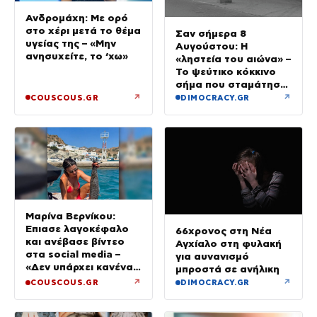
Ανδρομάχη: Με ορό
στο χέρι μετά το θέμα
Σαν σήμερα 8
υγείας της – «Μην
Αυγούστου: Η
ανησυχείτε, το ‘χω»
«ληστεία του αιώνα» –
Το ψεύτικο κόκκινο
σήμα που σταμάτησε
τρένο με 2,6 εκατ.
↗
↗
COUSCOUS.GR
DIMOCRACY.GR
λίρες
Μαρίνα Βερνίκου:
Έπιασε λαγοκέφαλο
66χρονος στη Νέα
και ανέβασε βίντεο
Αγχίαλο στη φυλακή
στα social media –
για αυνανισμό
«Δεν υπάρχει κανένας
μπροστά σε ανήλικη
λόγος να φοβόμαστε»
↗
↗
COUSCOUS.GR
DIMOCRACY.GR