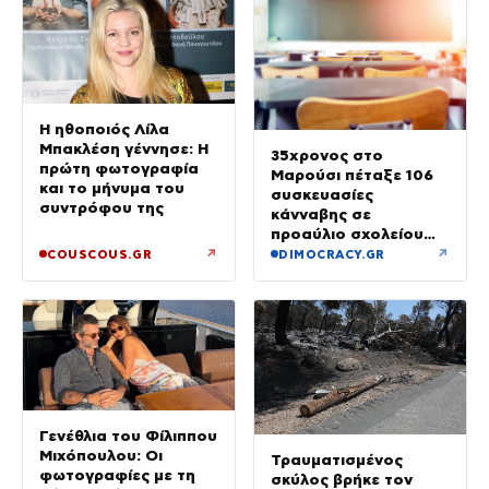
Η ηθοποιός Λίλα
Μπακλέση γέννησε: Η
35χρονος στο
πρώτη φωτογραφία
Μαρούσι πέταξε 106
και το μήνυμα του
συσκευασίες
συντρόφου της
κάνναβης σε
προαύλιο σχολείου
και έφυγε μόλις είδε
↗
↗
COUSCOUS.GR
DIMOCRACY.GR
τη ΔΙ.ΑΣ.
Γενέθλια του Φίλιππου
Μιχόπουλου: Οι
Τραυματισμένος
φωτογραφίες με τη
σκύλος βρήκε τον