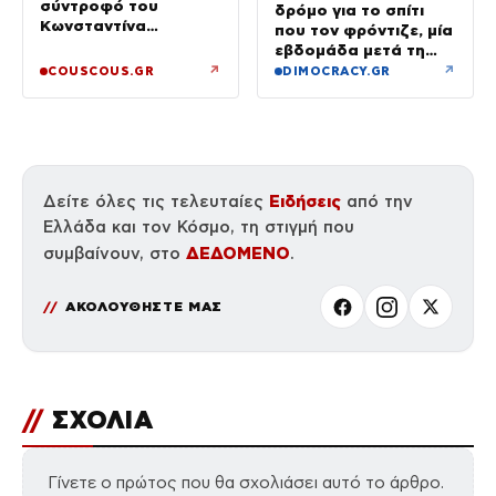
σύντροφό του
δρόμο για το σπίτι
Κωνσταντίνα
που τον φρόντιζε, μία
Ευρυπίδου και το
εβδομάδα μετά τη
δημόσιο «Σ’ αγαπώ»
φωτιά στο Πόρτο
↗
↗
COUSCOUS.GR
DIMOCRACY.GR
Γερμενό
Ειδήσεις
Δείτε όλες τις τελευταίες
από την
Ελλάδα και τον Κόσμο, τη στιγμή που
ΔΕΔΟΜΕΝΟ
συμβαίνουν, στο
.
ΑΚΟΛΟΥΘΗΣΤΕ ΜΑΣ
//
ΣΧΟΛΙΑ
Γίνετε ο πρώτος που θα σχολιάσει αυτό το άρθρο.