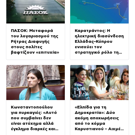
ΠΑΣΟΚ: Μεταφορά
Καρατράντος: Η
του λογαριασμού της
ηλεκτρική διασύνδεση
Ρήτρας Διαφυγής
Ελλάδας–Κύπρου
στους πολίτες
ενισχύει τον
βαφτίζουν «επιτυχία»
στρατηγικό ρόλο της
Ανατολικής
Μεσογείου
Κωνσταντοπούλου
«Ελπίδα για τη
για πυρκαγιές: «Αυτό
Δημοκρατία»: Δύο
που συμβαίνει δεν
ακόμη αποχωρήσεις
είναι ατύχημα αλλά
από το κόμμα
έγκλημα διαρκές και
Καρυστιανού – Αιχμές
συνεχιζόμενο»
για αρχηγισμό