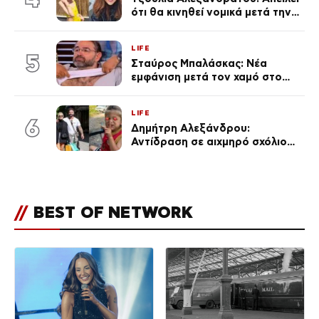
ότι θα κινηθεί νομικά μετά την
ανάρτηση της Δημουλίδου
LIFE
5
Σταύρος Μπαλάσκας: Νέα
εμφάνιση μετά τον χαμό στο
«Πρωινό» (Φωτογραφία)
LIFE
6
Δημήτρη Αλεξάνδρου:
Αντίδραση σε αιχμηρό σχόλιο
για την Τούνη με αφορμή το
μεγάλωμα του Πάρη
//
BEST OF NETWORK