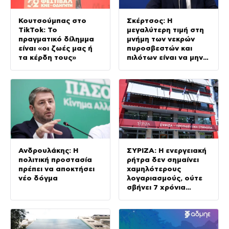
Κουτσούμπας στο
Σκέρτσος: Η
TikTok: Το
μεγαλύτερη τιμή στη
πραγματικό δίλημμα
μνήμη των νεκρών
είναι «οι ζωές μας ή
πυροσβεστών και
τα κέρδη τους»
πιλότων είναι να μην
σταματήσουμε ποτέ
να επενδύουμε στην
πρόληψη
Ανδρουλάκης: Η
ΣΥΡΙΖΑ: Η ενεργειακή
πολιτική προστασία
ρήτρα δεν σημαίνει
πρέπει να αποκτήσει
χαμηλότερους
νέο δόγμα
λογαριασμούς, ούτε
σβήνει 7 χρόνια
ενεργειακής ακρίβειας