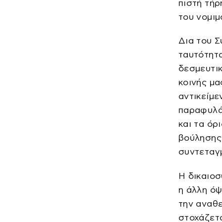
πιστή τήρ
του νομιμ
Δια του Σ
ταυτότητα
δεσμευτικ
κοινής μα
αντικείμε
παραφυλά
και τα όρ
βούλησης.
συντεταγμ
Η δικαιοσ
η άλλη όψ
την αναθε
στοχάζετα