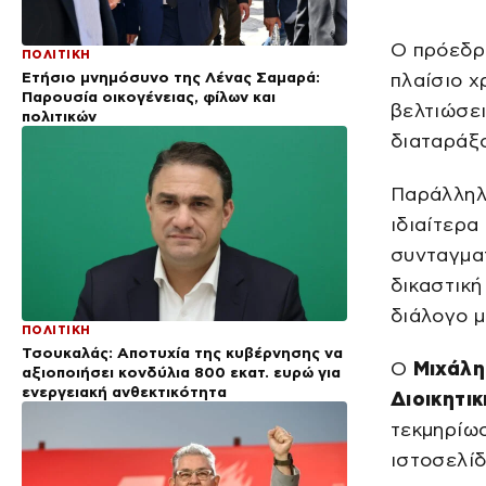
Ο πρόεδρ
ΠΟΛΙΤΙΚΗ
Ετήσιο μνημόσυνο της Λένας Σαμαρά:
πλαίσιο χ
Παρουσία οικογένειας, φίλων και
βελτιώσει
πολιτικών
διαταράξο
Παράλληλα
ιδιαίτερα
συνταγματ
δικαστική
διάλογο μ
ΠΟΛΙΤΙΚΗ
Τσουκαλάς: Αποτυχία της κυβέρνησης να
Ο
Μιχάλη
αξιοποιήσει κονδύλια 800 εκατ. ευρώ για
ενεργειακή ανθεκτικότητα
Διοικητι
τεκμηρίω
ιστοσελίδ