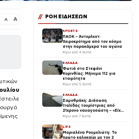
//
ΡΟΗ ΕΙΔΗΣΕΩΝ
Α
Α
SPORTS
ΠΑΟΚ – Άντερλεχτ:
Χειροκρότημα από τον κόσμο
στην παρακάμερα του αγώνα
πριν από 4 λεπτά
ΕΛΛΑΔΑ
Φωτιά στο Στεφάνι
Κορινθίας: Μήνυμα 112 για
ετοιμότητα
ωτικών
πριν από 5 λεπτά
ουλίου
ΕΛΛΑΔΑ
έστειλε
Σαμοθράκη: Διάσωση
Ιταλίδας τουρίστριας από
πουργό
21χρονο ναυαγοσώστη – «Είχε
είμενης
νερό στα πνευμόνια, της
πριν από 7 λεπτά
δώσαμε οξυγόνο»
LIFE
Μαριαλένα Ρουμελιώτη: Το
πρώτο καλοκαίρι με τον 2