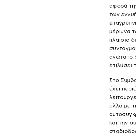
αφορά την
των εγγυ
επαγρύπνη
μέριμνα τ
πλαίσιο δ
συνταγματ
ανώτατο δ
επιλύσει 
Στο Συμβο
έχει περι
λειτουργε
αλλά με τ
αυτοσυγκ
και την σ
σταδιοδρο