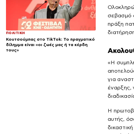
Ολοκληρών
σεβασμό 
πράξη πατ
διατήρηση
ΠΟΛΙΤΙΚΗ
Κουτσούμπας στο TikTok: Το πραγματικό
δίλημμα είναι «οι ζωές μας ή τα κέρδη
Ακολουθ
τους»
«Η συμπλ
αποτελούσ
για αναστ
έναρξης, 
διαδικασί
Η πρωτοβο
αυτής, όσ
δικαστική